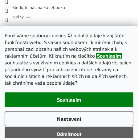
Sledujte nás na Facebooku
isatky_cz
Odebírat newsletter
Používáme soubory cookies 🍪 a další údaje k zajištění
funkčnosti webu. S vaším souhlasem i k měření chyb, k
Vložte svůj e-mail a my vám budeme zasílat informace o nových
personalizaci obsahu našich webových stránek a k
produktech na našem e-shopu.
reklamním účelům. Kliknutím na tlačítko
Souhlasím
souhlasíte s využíváním cookies a dalších údajů vč. jejich
E-mail
případného využití pro zobrazení cílené reklamy na
sociálních sítích a reklamních sítích na dalších webech.
Jak chráníme vaše osobní údaje?
PŘIHLÁSIT SE
Souhlasím
Vytvořil Shoptet
Nastavení
Copyright 2026
iSatky.cz
. Všechna práva vyhrazena.
Upravit
Odmítnout
nastavení cookies