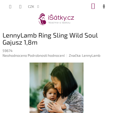
Přejít
NÁKUP
CZK
na
KOŠÍK
obsah
LennyLamb Ring Sling Wild Soul
Gajusz 1,8m
59674
Průměrné
Neohodnoceno
Podrobnosti hodnocení
Značka:
LennyLamb
hodnocení
produktu
je
0,0
z
5
hvězdiček.