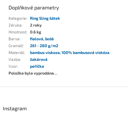
Doplňkové parametry
Kategorie
:
Ring Sling šátek
Záruka
:
2 roky
Hmotnost
:
0.6 kg
Barva
:
fialová
,
šedá
Gramáž
:
261 - 280 g/m2
Materiál
:
bambus viskoza
,
100% bambusová viskóza
Vazba
:
žakárová
Vzor
:
peříčka
Položka byla vyprodána…
Z
á
p
a
Instagram
t
í