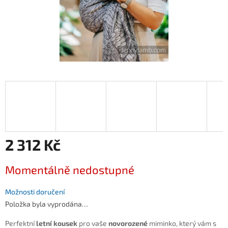
2 312 Kč
Měrná
Momentálně nedostupné
cena:
Možnosti doručení
Položka byla vyprodána…
Perfektní
letní kousek
pro vaše
novorozené
miminko, který vám s