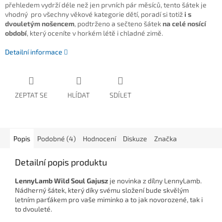
přehledem vydrží déle než jen prvních pár měsíců, tento šátek je
vhodný pro všechny věkové kategorie dětí, poradí si totiž
i s
dvouletým nošencem
, podtrženo a sečteno šátek
na celé nosící
období
, který oceníte v horkém létě i chladné zimě.
Detailní informace
ZEPTAT SE
HLÍDAT
SDÍLET
Popis
Podobné (4)
Hodnocení
Diskuze
Značka
Detailní popis produktu
LennyLamb Wild Soul Gajusz
je novinka z dílny LennyLamb.
Nádherný šátek, který díky svému složení bude skvělým
letním parťákem pro vaše miminko a to jak novorozené, tak i
to dvouleté.