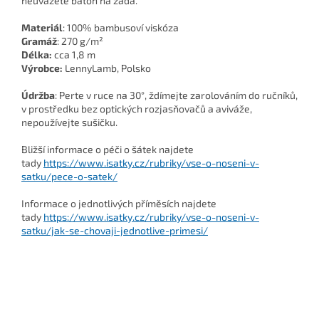
neuvážete batoh na záda.
Materiál
:
100% bambusoví viskóza
Gramáž
:
270 g/m²
Délka:
cca 1,8 m
Výrobce:
LennyLamb, Polsko
Údržba
: Perte v ruce na 30°, ždímejte zarolováním do ručníků,
v prostředku bez optických rozjasňovačů a aviváže,
nepoužívejte sušičku.
Bližší informace o péči o šátek najdete
tady
https://www.isatky.cz/rubriky/vse-o-noseni-v-
satku/pece-o-satek/
Informace o jednotlivých příměsích najdete
tady
https://www.isatky.cz/rubriky/vse-o-noseni-v-
satku/jak-se-chovaji-jednotlive-primesi/