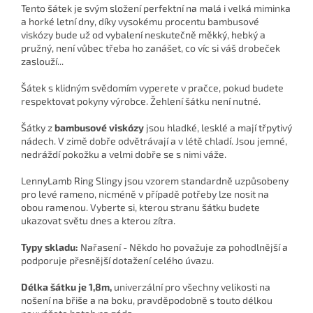
Tento šátek je svým složení perfektní na malá i velká miminka
a horké letní dny, díky vysokému procentu bambusové
viskózy bude už od vybalení neskutečně měkký, hebký a
pružný, není vůbec třeba ho zanášet, co víc si váš drobeček
zaslouží...
Šátek s klidným svědomím vyperete v pračce, pokud budete
respektovat pokyny výrobce. Žehlení šátku není nutné.
Šátky z
bambusové viskózy
jsou hladké, lesklé a mají třpytivý
nádech. V zimě dobře odvětrávají a v létě chladí. Jsou jemné,
nedráždí pokožku a velmi dobře se s nimi váže.
LennyLamb Ring Slingy jsou vzorem standardně uzpůsobeny
pro levé rameno, nicméně v případě potřeby lze nosit na
obou ramenou. Vyberte si, kterou stranu šátku budete
ukazovat světu dnes a kterou zítra.
Typy skladu:
Nařasení - Někdo ho považuje za pohodlnější a
podporuje přesnější dotažení celého úvazu.
Délka šátku je 1,8m,
univerzální pro všechny velikosti na
nošení na břiše a na boku, pravděpodobně s touto délkou