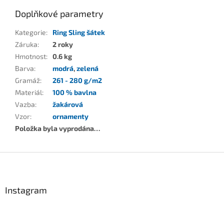
Doplňkové parametry
Kategorie
:
Ring Sling šátek
Záruka
:
2 roky
Hmotnost
:
0.6 kg
Barva
:
modrá
,
zelená
Gramáž
:
261 - 280 g/m2
Materiál
:
100 % bavlna
Vazba
:
žakárová
Vzor
:
ornamenty
Položka byla vyprodána…
Z
á
p
a
Instagram
t
í