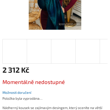
2 312 Kč
Měrná
Momentálně nedostupné
cena:
Možnosti doručení
Položka byla vyprodána…
Nádherný kousek se zajímavým desingem, který oceníte na větší