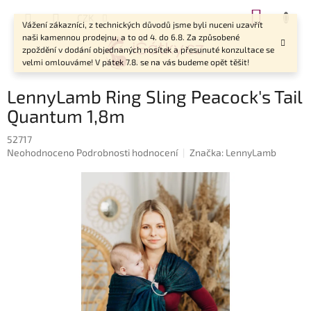
Přejít
NÁKUP
CZK
na
Vážení zákazníci, z technických důvodů jsme byli nuceni uzavřít
KOŠÍK
obsah
naši kamennou prodejnu, a to od 4. do 6.8. Za způsobené
zpoždění v dodání objednaných nosítek a přesunuté konzultace se
velmi omlouváme! V pátek 7.8. se na vás budeme opět těšit!
LennyLamb Ring Sling Peacock's Tail
Quantum 1,8m
52717
Průměrné
Neohodnoceno
Podrobnosti hodnocení
Značka:
LennyLamb
hodnocení
produktu
je
0,0
z
5
hvězdiček.