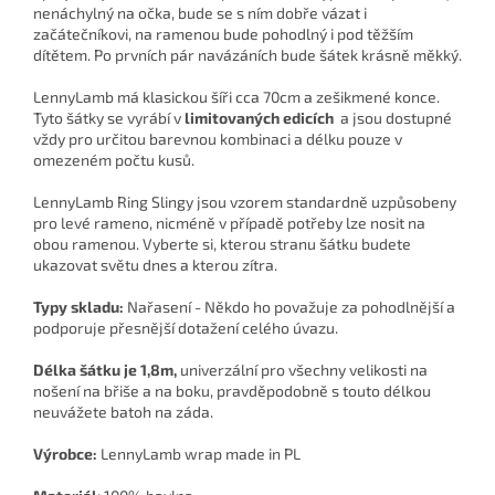
nenáchylný na očka, bude se s ním dobře vázat i
začátečníkovi, na ramenou bude pohodlný i pod těžším
dítětem. Po prvních pár navázáních bude šátek krásně měkký.
LennyLamb má klasickou šíři cca 70cm a zešikmené konce.
Tyto šátky se vyrábí v
limitovaných edicích
a jsou dostupné
vždy pro určitou barevnou kombinaci a délku pouze v
omezeném počtu kusů.
LennyLamb Ring Slingy jsou vzorem standardně uzpůsobeny
pro levé rameno, nicméně v případě potřeby lze nosit na
obou ramenou. Vyberte si, kterou stranu šátku budete
ukazovat světu dnes a kterou zítra.
Typy skladu:
Nařasení - Někdo ho považuje za pohodlnější a
podporuje přesnější dotažení celého úvazu.
Délka šátku je 1,8m,
univerzální pro všechny velikosti na
nošení na břiše a na boku, pravděpodobně s touto délkou
neuvážete batoh na záda.
Výrobce:
LennyLamb wrap made in PL