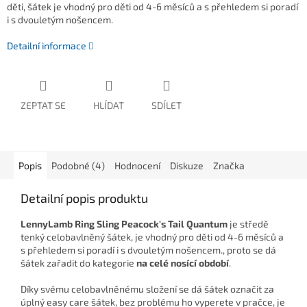
děti, šátek je vhodný pro děti od 4-6 měsíců a s přehledem si poradí
i s dvouletým nošencem.
Detailní informace
ZEPTAT SE
HLÍDAT
SDÍLET
Popis
Podobné (4)
Hodnocení
Diskuze
Značka
Detailní popis produktu
LennyLamb Ring Sling Peacock's Tail Quantum
je
středě
tenký celobavlněný šátek, je vhodný pro děti od 4-6 měsíců a
s přehledem si poradí i s dvouletým nošencem., proto se dá
šátek zařadit do kategorie
na celé nosící období
.
Díky svému celobavlněnému složení se dá šátek označit za
úplný easy care šátek, bez problému ho vyperete v pračce, je