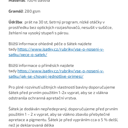
Materiál
: 100% bavlna
Gramáž
: 280 gsm
Údržba
: prát na 30 st, šetrný program, nízké otáčky v
prostředku bez optických rozjasňovačů, nesušit v sušičce,
žehlení na vysoký stupeň s párou.
Bližší informace ohledně péče o šátek najdete
tady
https://www.isatky.cz/rubriky/vse-o-noseni-v-
satku/pece-o-satek/
Bližší informace o příměsích najdete
tady
https://www.isatky.cz/rubriky/vse-o-noseni-v-
satku/jak-se-chovaji-jednotlive-primesi/
Pro plné rozvinutí užitných vlastností bavlny doporučujeme
šátek před prvním použitím 1-2x vyprat, aby se z vlákna
odstranila ochranná apretační vrstva.
Šátek je dodáván nepředepraný, doporučujeme před prvním
použitím 1 – 2 x vyprat, aby se vlákno zbavilo přebytečné
apretace a pigmentu. Šátek je před vypráním cca o 5 % delší,
než je deklarovaná délka