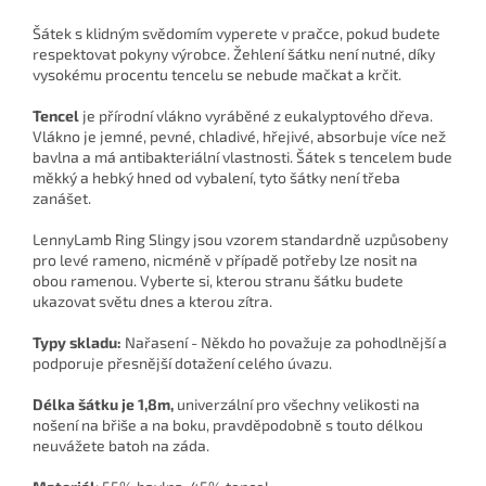
Šátek s klidným svědomím vyperete v pračce, pokud budete
respektovat pokyny výrobce. Žehlení šátku není nutné, díky
vysokému procentu tencelu se nebude mačkat a krčit.
Tencel
je přírodní vlákno vyráběné z eukalyptového dřeva.
Vlákno je jemné, pevné, chladivé, hřejivé, absorbuje více než
bavlna a má antibakteriální vlastnosti. Šátek s tencelem bude
měkký a hebký hned od vybalení, tyto šátky není třeba
zanášet.
LennyLamb Ring Slingy jsou vzorem standardně uzpůsobeny
pro levé rameno, nicméně v případě potřeby lze nosit na
obou ramenou. Vyberte si, kterou stranu šátku budete
ukazovat světu dnes a kterou zítra.
Typy skladu:
Nařasení - Někdo ho považuje za pohodlnější a
podporuje přesnější dotažení celého úvazu.
Délka šátku je 1,8m,
univerzální pro všechny velikosti na
nošení na břiše a na boku, pravděpodobně s touto délkou
neuvážete batoh na záda.