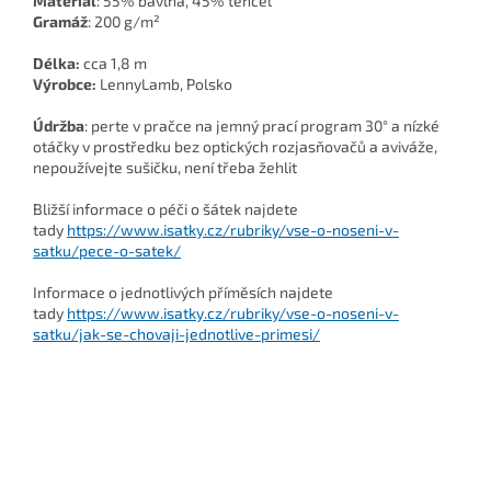
Materiál
:
55% bavlna, 45% tencel
Gramáž
: 200
g/m²
Délka:
cca 1,8 m
Výrobce:
LennyLamb, Polsko
Údržba
: perte v pračce na jemný prací program 30° a nízké
otáčky v prostředku bez optických rozjasňovačů a aviváže,
nepoužívejte sušičku, není třeba žehlit
Bližší informace o péči o šátek najdete
tady
https://www.isatky.cz/rubriky/vse-o-noseni-v-
satku/pece-o-satek/
Informace o jednotlivých příměsích najdete
tady
https://www.isatky.cz/rubriky/vse-o-noseni-v-
satku/jak-se-chovaji-jednotlive-primesi/