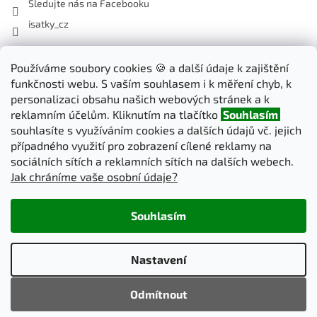
Sledujte nás na Facebooku
isatky_cz
Odebírat newsletter
Používáme soubory cookies 🍪 a další údaje k zajištění
funkčnosti webu. S vaším souhlasem i k měření chyb, k
Vložte svůj e-mail a my vám budeme zasílat informace o nových
personalizaci obsahu našich webových stránek a k
produktech na našem e-shopu.
reklamním účelům. Kliknutím na tlačítko
Souhlasím
souhlasíte s využíváním cookies a dalších údajů vč. jejich
E-mail
případného využití pro zobrazení cílené reklamy na
sociálních sítích a reklamních sítích na dalších webech.
Jak chráníme vaše osobní údaje?
PŘIHLÁSIT SE
Souhlasím
Vytvořil Shoptet
Nastavení
Copyright 2026
iSatky.cz
. Všechna práva vyhrazena.
Upravit
Odmítnout
nastavení cookies