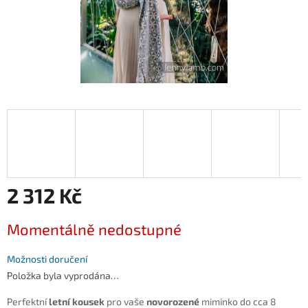
2 312 Kč
Měrná
Momentálně nedostupné
cena:
Možnosti doručení
Položka byla vyprodána…
Perfektní
letní kousek
pro vaše
novorozené
miminko do cca 8