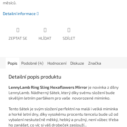
měsíců.
Detailní informace
ZEPTAT SE
HLÍDAT
SDÍLET
Popis
Podobné (4)
Hodnocení
Diskuze
Značka
Detailní popis produktu
LennyLamb Ring Sling Hexaflowers Mirror
je novinka z dílny
LennyLamb. Nádherný šátek, který díky svému složení bude
skvělým letním parťákem pro vaše novorozené miminko.
Tento šátek je svým složení perfektní na malá i velká miminka
a horké letní dny, díky vysokému procentu tencelu bude už od
vybalení neskutečně měkký, hebký a pružný, není vůbec třeba
ho zanášet, co víc si váš drobeček zaslouží...