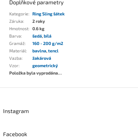
Doplňkové parametry
Kategorie
:
Ring Sling šátek
Záruka
:
2 roky
Hmotnost
:
0.6 kg
Barva
:
šedá
,
bílá
Gramáž
:
160 - 200 g/m2
Materiál
:
bavlna
,
tencl
Vazba
:
žakárová
Vzor
:
geometrický
Položka byla vyprodána…
Z
á
p
a
Instagram
t
í
Facebook