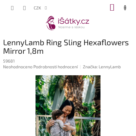
Přejít
NÁKUP
CZK
na
KOŠÍK
obsah
LennyLamb Ring Sling Hexaflowers
Mirror 1,8m
59681
Průměrné
Neohodnoceno
Podrobnosti hodnocení
Značka:
LennyLamb
hodnocení
produktu
je
0,0
z
5
hvězdiček.