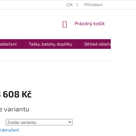
CZK
Přihlášení
NÁKUPNÍ
Prázdný košík
KOŠÍK
 oblečení
Tašky, batohy, doplňky
Dětské oblečení
Dár
3 608 Kč
e variantu
 doručení