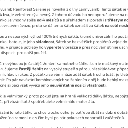
yLamb Rainforest Serene je novinka z dílny LennyLamb. Tento šátek je
% lnu
, je velmi tenký a pevný. Z tohoto důvodu ho nedoporučujeme na 
nko, je vhodný spíše
od 4 měsíců
a s přehledem si poradí i s
tříletým 
ícevrstvém úvazu, proto se dá tento šátek označit za šátek
na celé nosí
ou z nesporných výhod 100% lněných šátků, kromě univerzálního použit
nko i batole, je jeho
skladnost
, šátek se bez větších problémů vejde d
hu, v případě potřeby ho
vyperete v pračce
a přes noc vám stihne usch
 dispozici pro další použití.
í nevýhodou je častější žehlení samotného šátku. Len je mačkavý mater
oručujeme
častěji žehlit
na vysoký stupeň s párou, přeskládávat, přípa
ní uhladit rukou. Z počátku se vám může zdát šátek trochu tužší, je tře
sit. Po pár navázání kombinovaných se žehlením z něj bude hebký maze
čnější péči však vyváží jeho
neuvěřitelné nosící vlastnosti
.
k je velmi tenký, proto pokud jste na hraně velikosti délky šátku, nebojte
í, při vázání totiž spotřebujete velmi málo materiálu.
vázání tohoto šátku to chce trochu cviku, je potřeba dbát na dobré dotaž
ožení na rameni, nic s čím by si po pár pokusech neporadil i začátečník.