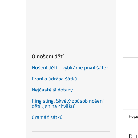
n
e
l
O nošení dětí
Nošení dětí – vybíráme první šátek
Praní a údržba šátků
Nejčastější dotazy
Ring sling. Skvělý způsob nošení
dětí „jen na chvilku“
Popi
Gramáž šátků
Det