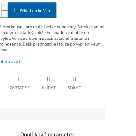
Přidat do košíku
 letní kousek pro malé i velké neposedy. Šátek je velmi
ím pádem i skladný, takže ho snadno zabalíte na
 výlet. Ve vícevrstvém úvazu zvládne tříletého i
o nošence. Další předností je i to, že po vyprání velmi
chne.
 informace
ZEPTAT SE
HLÍDAT
SDÍLET
Doplňkové parametry