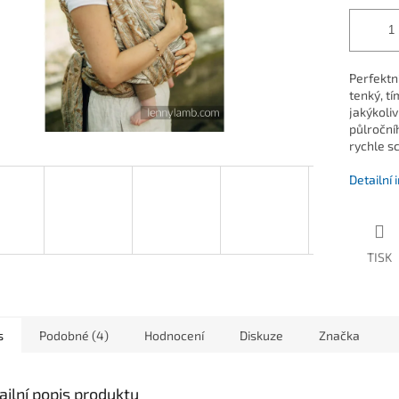
Perfektní
tenký, t
jakýkoliv
půlročníh
rychle s
Detailní
TISK
s
Podobné (4)
Hodnocení
Diskuze
Značka
ailní popis produktu