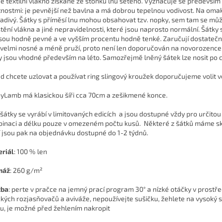
je textilní vlákno získané ze stonků lnu setého. Vyznačuje se především
tnostmi: je pevnější než bavlna a má dobrou tepelnou vodivost. Na omak
ladivý. Šátky s příměsí lnu mohou obsahovat tzv. nopky, sem tam se můž
štění vlákna a jiné nepravidelnosti, které jsou naprosto normální. Šátky 
jsou hodně pevné a ve vyšším procentu hodně tenké. Zaručují dostateč
 velmi nosné a méně pruží, proto není len doporučován na novorozence.
y jsou vhodné především na léto. Samozřejmě lněný šátek lze nosit po c
d chcete uzlovat a používat ring slingový kroužek doporučujeme volit v
yLamb má klasickou šíři cca 70cm a zešikmené konce.
 šátky se vyrábí v
limitovaných edicích
a jsou dostupné vždy pro určito
inaci a délku pouze v omezeném počtu kusů. Některé z šátků máme s
í jsou pak na objednávku dostupné do 1-2 týdnů.
riál
:
100 % len
máž
:
260 g/m²
žba
: perte v pračce na jemný prací program 30° a nízké otáčky v prostř
ckých rozjasňovačů a aviváže, nepoužívejte sušičku, žehlete na vysoký 
u, je možné před žehlením nakropit