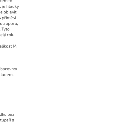
 těmito
 je hladký
e objevit
s příměsí
nou oporu,
 Tyto
elý rok.
elikost M.
u barevnou
kladem,
edku bez
stupeň s