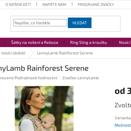
O NOŠENÍ DĚTÍ
NAPIŠTE NÁM
PRODÁVANÉ ZNAČKY
HLEDAT
Šátky na nošení a Reboza
Ring Sling a kroužky
Nosící
 nosící období
LennyLamb Rainforest Serene
nyLamb Rainforest Serene
né
noceno
Podrobnosti hodnocení
Značka:
LennyLamb
ení
od
u
Měrná
Zvolt
cena:
ek.
Varianta
Možnosti