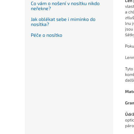
Len
Co vám o nošení v nosítku nikdo
vlas
neřekne?
a ch
ztlu
Jak oblékat sebe i miminko do
lnu 
nosítka?
jsou
Péče o nosítko
šátk
Poku
Lenn
Tyto
komb
dalš
Mate
Gra
Údr
opti
páro