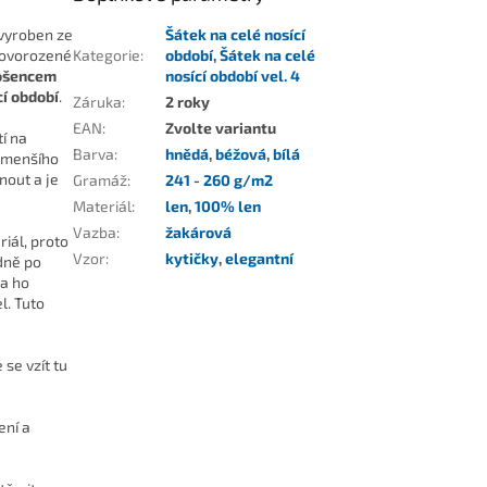
 vyroben ze
Šátek na celé nosící
novorozené
Kategorie
:
období
,
Šátek na celé
nošencem
nosící období vel. 4
cí období
.
Záruka
:
2 roky
EAN
:
Zvolte variantu
í na
Barva
:
hnědá
,
béžová
,
bílá
o menšího
nout a je
Gramáž
:
241 - 260 g/m2
Materiál
:
len
,
100% len
Vazba
:
žakárová
iál, proto
Vzor
:
kytičky
,
elegantní
dně po
ba ho
l. Tuto
 se vzít tu
ení a