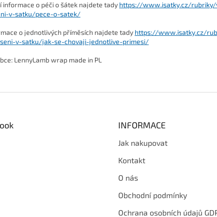
ší informace o péči o šátek najdete tady
https://www.isatky.cz/rubriky/
ni-v-satku/pece-o-satek/
rmace o jednotlivých příměsích najdete tady
https://www.isatky.cz/rub
seni-v-satku/jak-se-chovaji-jednotlive-primesi/
bce:
LennyLamb wrap made in PL
ook
INFORMACE
Jak nakupovat
Kontakt
O nás
Obchodní podmínky
Ochrana osobních údajů GD