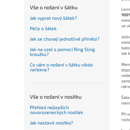
Vše o nošení v šátku
Lenn
100
Jak vyprat nový šátek?
mimi
ve v
Péče o šátek
Jedn
Jak se chovají jednotlivé příměsi?
mimi
bato
Jak na uzel s pomocí Ring Sling
tak k
kroužku?
Co vám o nošení v šátku nikdo
Menš
neřekne?
dop
noše
zano
náro
Vše o nošení v nosítku
Šáte
menš
Přehled nejlepších
novorozeneckých nosítek
Při 
rozl
Jak nastavit nosítko?