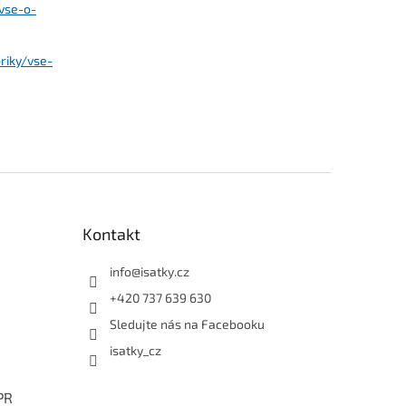
vse-o-
riky/vse-
Kontakt
info
@
isatky.cz
+420 737 639 630
Sledujte nás na Facebooku
isatky_cz
PR