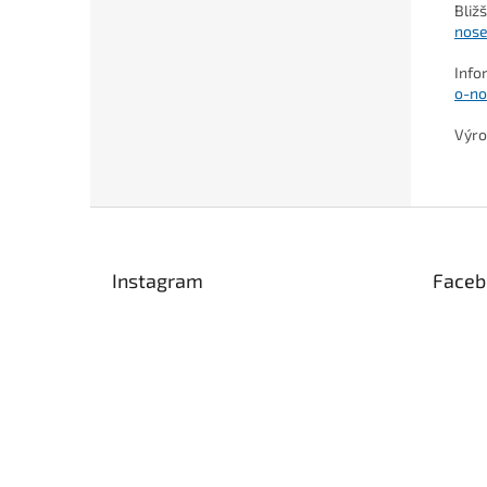
Bliž
nose
Info
o-no
Výro
Z
á
p
Instagram
Faceb
a
t
í