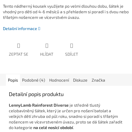
Tento nádherný kousek využijete po velmi dlouhou dobu, šátek je
vhodný
pro děti od 4-6 měsíců a s přehledem si poradí i s dvou nebo
tříletým nošencem ve vícevrstvém úvazu.
Detailní informace
ZEPTAT SE
HLÍDAT
SDÍLET
Popis
Podobné (4)
Hodnocení
Diskuze
Značka
Detailní popis produktu
LennyLamb Rainforest Diverse
je
středně tlustý
celobavlněný šátek, který je určen pro nošení batolat a
velkých dětí zhruba od půl roku, snadno si poradí s tříletým
nošencem ve vícevrstveném úvazu, proto se dá šátek zařadit
do kategorie
na celé nosící období
.