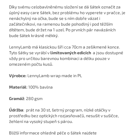
Díky svému celobavlněnému složení se dá šátek označit za
úplný easy care šátek, bez problému ho vyperete v pračce, je
nenáchylný na očka, bude se s ním dobře vázat i
začátečníkovi, na ramenou bude pohodlný i pod těžším
dítětem, bude držet na 1 uzel. Po prvních pár navázáních
bude šátek krásně měkký.
LennyLamb má klasickou šíři cca 70cm a zešikmené konce.
Tyto šátky se vyrábí v
limitovaných edicích
a jsou dostupné
vždy pro určitou barevnou kombinaci a délku pouze v
omezeném počtu kusů.
Výrobce:
LennyLamb wrap made in PL
Materiál
: 100% bavlna
Gramáž
: 280 gsm
Údržba
: prát na 30 st, šetrný program, nízké otáčky v
prostředku bez optických rozjasňovačů, nesušit v sušičce,
žehlení na vysoký stupeň s párou.
Bližší informace ohledně péče o šátek najdete