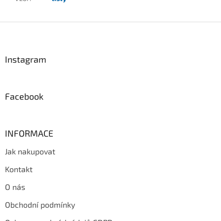
Z
á
p
a
Instagram
t
í
Facebook
INFORMACE
Jak nakupovat
Kontakt
O nás
Obchodní podmínky