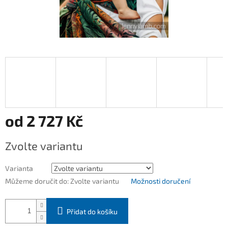
od
2 727 Kč
Měrná
Zvolte variantu
cena:
Varianta
Můžeme doručit do:
Zvolte variantu
Možnosti doručení
Přidat do košíku