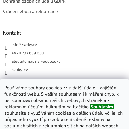
Ochrana osobních údajů GDPR
Vrácení zboží a reklamace
Kontakt
info
@
isatky.cz
+420 737 639 630
Sledujte nás na Facebooku
isatky_cz
Odebírat newsletter
Používáme soubory cookies 🍪 a další údaje k zajištění
funkčnosti webu. S vaším souhlasem i k měření chyb, k
Vložte svůj e-mail a my vám budeme zasílat informace o nových
personalizaci obsahu našich webových stránek a k
produktech na našem e-shopu.
reklamním účelům. Kliknutím na tlačítko
Souhlasím
souhlasíte s využíváním cookies a dalších údajů vč. jejich
E-mail
případného využití pro zobrazení cílené reklamy na
sociálních sítích a reklamních sítích na dalších webech.