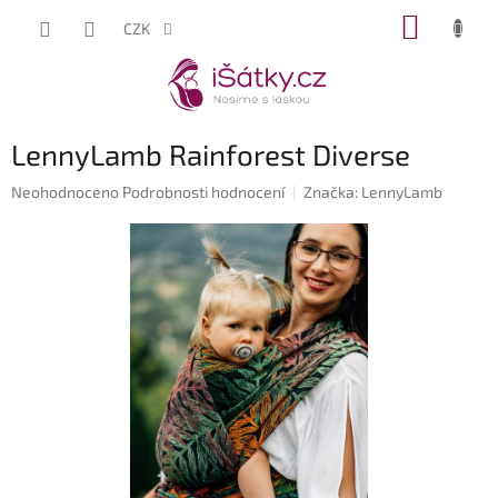
Přejít
NÁKUP
CZK
na
KOŠÍK
obsah
LennyLamb Rainforest Diverse
Průměrné
Neohodnoceno
Podrobnosti hodnocení
Značka:
LennyLamb
hodnocení
produktu
je
0,0
z
5
hvězdiček.