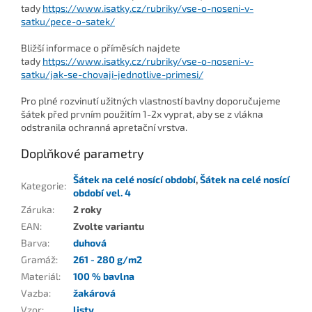
tady
https://www.isatky.cz/rubriky/vse-o-noseni-v-
satku/pece-o-satek/
Bližší informace o příměsích najdete
tady
https://www.isatky.cz/rubriky/vse-o-noseni-v-
satku/jak-se-chovaji-jednotlive-primesi/
Pro plné rozvinutí užitných vlastností bavlny doporučujeme
šátek před prvním použitím 1-2x vyprat, aby se z vlákna
odstranila ochranná apretační vrstva.
Doplňkové parametry
Šátek na celé nosící období
,
Šátek na celé nosící
Kategorie
:
období vel. 4
Záruka
:
2 roky
EAN
:
Zvolte variantu
Barva
:
duhová
Gramáž
:
261 - 280 g/m2
Materiál
:
100 % bavlna
Vazba
:
žakárová
Vzor
:
listy