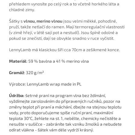
přehledem vynosíte po celý rok a to včetně horkého léta a
chladné zimy.
Šátky s
vlnou, merino vlnou
jsou velmi měkké, pohodlné,
pruží, takže netlačí do ramen. Mají termoregulační vlastnosti
(v zimě hřejí, v létě sají pot a nestudí). Jsou špíně odolné a
pokud se znečistí, dají se obvykle snadno v ruce vyčistit.
LennyLamb má klasickou šíři cca 70cm a zešikmené konce.
Materiál
:
59 % bavlna a 41 % merino vlna
Gramáž
:
320 g/m²
Výrobce:
LennyLamb wrap made in PL
Údržba:
šetrné praní na program vlna bez ždímání,
vyždímejte zarolováním do připravených ručníků, pozor na
změny teplot při praní a máchání, dbejte na stejnou teplotu
vody, proto doporučujeme spíše ruční praní, maximální
teplota 30°C, žehlete na st. 1, nebělte, chemicky nečistěte a
nesušte v sušičce - zabráníte tak vzniku žmolků a nebudete
odírat vlákna - šátek vám déle vydrží krásný.