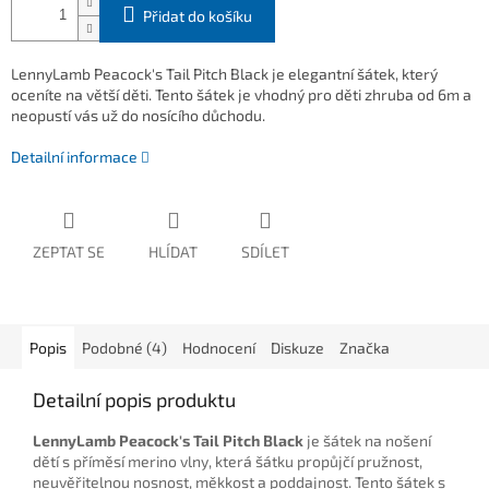
Přidat do košíku
LennyLamb Peacock's Tail Pitch Black je elegantní šátek, který
oceníte na větší děti. Tento šátek je vhodný pro děti zhruba od 6m a
neopustí vás už do nosícího důchodu.
Detailní informace
ZEPTAT SE
HLÍDAT
SDÍLET
Popis
Podobné (4)
Hodnocení
Diskuze
Značka
Detailní popis produktu
LennyLamb Peacock's Tail Pitch Black
je šátek na nošení
dětí s příměsí merino vlny, která šátku propůjčí pružnost,
neuvěřitelnou nosnost, měkkost a poddajnost. Tento šátek s