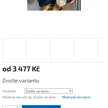
od
3 477 Kč
Měrná
Zvolte variantu
cena:
Varianta
Můžeme doručit do:
Zvolte variantu
Možnosti doručení