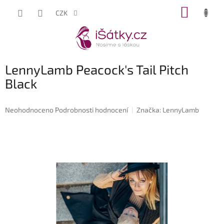
Přejít
NÁKUP
CZK
na
KOŠÍK
obsah
LennyLamb Peacock's Tail Pitch
Black
Průměrné
Neohodnoceno
Podrobnosti hodnocení
Značka:
LennyLamb
hodnocení
produktu
je
0,0
z
5
hvězdiček.