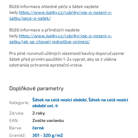
Bližší informace ohledně péče o šátek najdete
tady
https://www.isatky.cz/rubriky/vse-o-noseni-v-
satku/pece-o-satek/
Bližší informace o příměsích najdete
tady
https://www.isatky.cz/rubriky/vse-o-noseni-v-
satku/jak-se-chovaji-jednotlive-primesi/
Pro plné rozvinutí užitných vlastností bavlny doporučujeme
šátek před prvním použitím 1-2x vyprat, aby se z vlákna
odstranila ochranná apretační vrstva.
Doplňkové parametry
Šátek na celé nosící období
,
Šátek na celé nosící
Kategorie
:
období vel. 4
Záruka
:
2 roky
EAN
:
Zvolte variantu
Barva
:
černá
Gramáž
:
301 - 320 g/m2