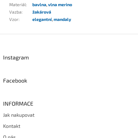
Materiál
:
bavlna
,
vlna merino
Vazba
:
žakárová
Vzor
:
elegantní
,
mandaly
Z
á
p
a
Instagram
t
í
Facebook
INFORMACE
Jak nakupovat
Kontakt
O nás