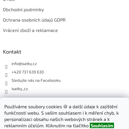
Obchodní podmínky
Ochrana osobních údajů GDPR
Vrácení zboží a reklamace
Kontakt
info
@
isatky.cz
+420 737 639 630
Sledujte nás na Facebooku
isatky_cz
Odebírat newsletter
Používáme soubory cookies 🍪 a další údaje k zajištění
funkčnosti webu. S vaším souhlasem i k měření chyb, k
Vložte svůj e-mail a my vám budeme zasílat informace o nových
personalizaci obsahu našich webových stránek a k
produktech na našem e-shopu.
reklamním účelům. Kliknutím na tlačítko
Souhlasím