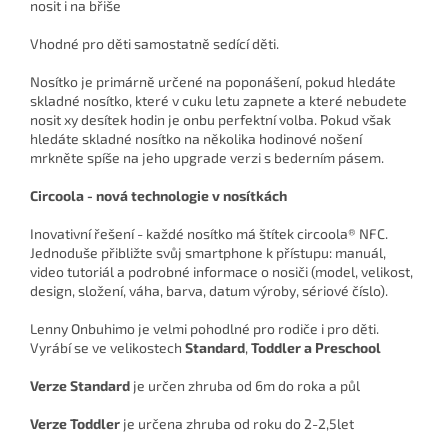
nosit i na břiše
Vhodné pro děti samostatně sedící děti.
Nosítko je primárně určené na poponášení, pokud hledáte
skladné nosítko, které v cuku letu zapnete a které nebudete
nosit xy desítek hodin je onbu perfektní volba. Pokud však
hledáte skladné nosítko na několika hodinové nošení
mrkněte spíše na jeho upgrade verzi s bederním pásem.
Circoola - nová technologie v nosítkách
Inovativní řešení - každé nosítko má štítek circoola® NFC.
Jednoduše přibližte svůj smartphone k přístupu: manuál,
video tutoriál a podrobné informace o nosiči (model, velikost,
design, složení, váha, barva, datum výroby, sériové číslo).
Lenny Onbuhimo je velmi pohodlné pro rodiče i pro děti.
Vyrábí se ve velikostech
Standard
,
Toddler a Preschool
Verze Standard
je určen zhruba od 6m do roka a půl
Verze Toddler
je určena zhruba od roku do 2-2,5let