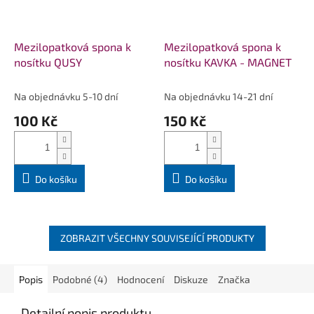
Mezilopatková spona k
Mezilopatková spona k
nosítku QUSY
nosítku KAVKA - MAGNET
Na objednávku 5-10 dní
Na objednávku 14-21 dní
100 Kč
150 Kč
Do košíku
Do košíku
ZOBRAZIT VŠECHNY SOUVISEJÍCÍ PRODUKTY
Popis
Podobné (4)
Hodnocení
Diskuze
Značka
Detailní popis produktu