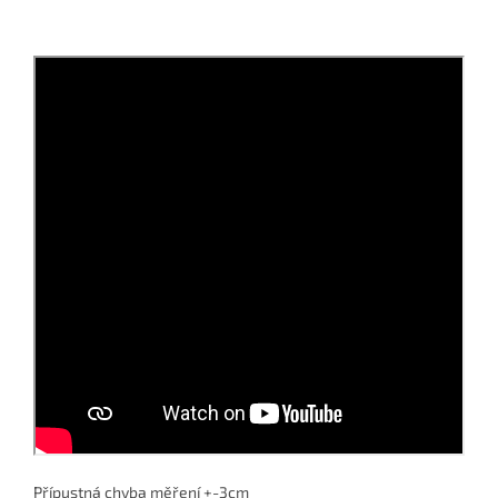
Přípustná chyba měření +-3cm