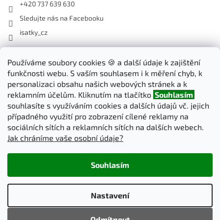
+420 737 639 630
Sledujte nás na Facebooku
isatky_cz
Používáme soubory cookies 🍪 a další údaje k zajištění
Odebírat newsletter
funkčnosti webu. S vaším souhlasem i k měření chyb, k
Vložte svůj e-mail a my vám budeme zasílat informace o nových
personalizaci obsahu našich webových stránek a k
produktech na našem e-shopu.
reklamním účelům. Kliknutím na tlačítko
Souhlasím
souhlasíte s využíváním cookies a dalších údajů vč. jejich
E-mail
případného využití pro zobrazení cílené reklamy na
sociálních sítích a reklamních sítích na dalších webech.
Jak chráníme vaše osobní údaje?
PŘIHLÁSIT SE
Souhlasím
Vytvořil Shoptet
Nastavení
Copyright 2026
iSatky.cz
. Všechna práva vyhrazena.
Upravit
Odmítnout