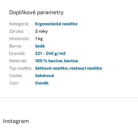
Doplňkové parametry
Kategorie
:
Ergonomické nosítko
Záruka
:
2 roky
Hmotnost
:
1 kg
Barva
:
šedá
Gramáž
:
221 - 240 g/m2
Materiál
:
100 % bavlna
,
bavlna
Typ nosítka
:
šátkové nosítko
,
rostoucí nosítko
Vazba
:
žakárová
Vzor
:
člověk
Z
á
p
a
Instagram
t
í