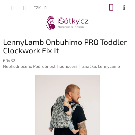
Přejít
NÁKUP
CZK
na
KOŠÍK
obsah
LennyLamb Onbuhimo PRO Toddler
Clockwork Fix It
60432
Průměrné
Neohodnoceno
Podrobnosti hodnocení
Značka:
LennyLamb
hodnocení
produktu
je
0,0
z
5
hvězdiček.