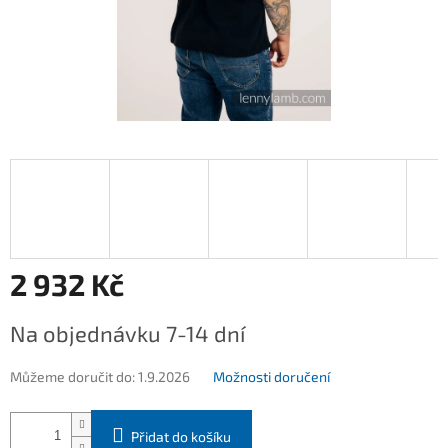
2 932 Kč
Měrná
Na objednávku 7-14 dní
cena:
Můžeme doručit do:
1.9.2026
Možnosti doručení
Přidat do košíku