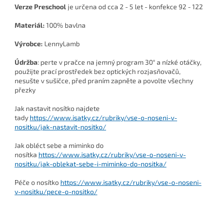
Verze
Preschool
je určena od cca 2 - 5 let - konfekce 92 - 122
Materiál:
100% bavlna
Výrobce:
LennyLamb
Údržba
: perte v pračce na jemný program 30° a nízké otáčky,
použijte prací prostředek bez optických rozjasňovačů,
nesušte v sušičce, před praním zapněte a povolte všechny
přezky
Jak nastavit nosítko najdete
tady
https://www.isatky.cz/rubriky/vse-o-noseni-v-
nositku/jak-nastavit-nositko/
Jak obléct sebe a miminko do
nosítka
https://www.isatky.cz/rubriky/vse-o-noseni-v-
nositku/jak-oblekat-sebe-i-miminko-do-nositka/
Péče o nosítko
https://www.isatky.cz/rubriky/vse-o-noseni-
v-nositku/pece-o-nositko/