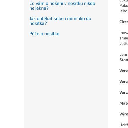
Co vám o nošení v nosítku nikdo
Poku
neřekne?
jeho
Jak oblékat sebe i miminko do
Circ
nosítka?
Inov
Péče o nosítko
smar
velik
Lenn
Stan
Verz
Verz
Ver
Mate
Výro
Údr