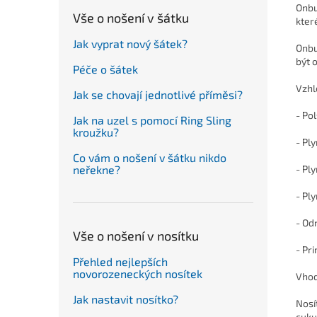
Onbu
Vše o nošení v šátku
kter
Jak vyprat nový šátek?
Onbu 
být 
Péče o šátek
Vzhl
Jak se chovají jednotlivé příměsi?
- Po
Jak na uzel s pomocí Ring Sling
kroužku?
- Pl
Co vám o nošení v šátku nikdo
- Pl
neřekne?
- Pl
- Od
Vše o nošení v nosítku
- Pr
Přehled nejlepších
novorozeneckých nosítek
Vhod
Jak nastavit nosítko?
Nosí
cuku