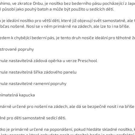
himo, ve zkratce Onbu, je nosítko bez bederního pásu pocházející z Jap
é působí jako pouhý batoh a může být použito u sedících dětí.
je ideální nosítko pro větší děti, které již objevují svět samostatně, ale 
občas nošené.
Nosí se v něm primárně na zádech, ale lze to i na břiše.
edem k chybějící bederní pás, je tento druh nosiče ideální pro těhotné 
lstrované popruhy
ynule nastavitelná zádová opěrka u verze Preschool
ynule nastavitelná šířka zádového panelu
ynule nastavitelné ramenní popruhy
nímatelná kapucka
imárně určené pro nošení na zádech, ale dá se bezpečně nosit i na břiše
né pro děti samostatně sedící děti.
tko je primárně určené na poponášení, pokud hledáte skladné nosítko, 
 letu zapnete a které nebudete nosit xy desítek hodin je onbu perfektní 