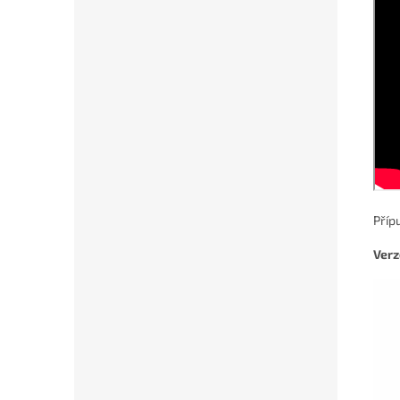
Příp
Verz