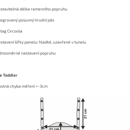
astavitelná délka ramenního popruhu
ntegrovaný posuvný hrudní pás
-tag Circoola
astavení šířky panelu: hladké, uzavřené v tunelu
ednosměrné nastavení popruhu
e Toddler
ustná chyba měření +-3cm