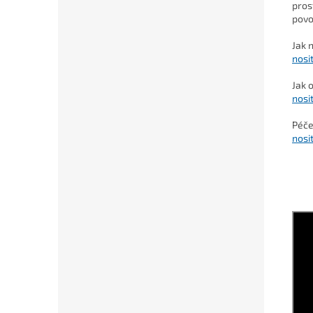
pros
povo
Jak 
nosi
Jak 
nosi
Péče
nosi