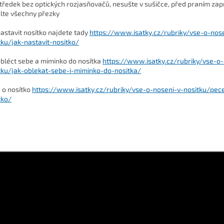
tředek bez optických rozjasňovačů, nesušte v sušičce, před praním zap
lte všechny přezky
nastavit nosítko najdete tady
https://www.isatky.cz/rubriky/vse-o-nos
tku/jak-nastavit-nositko/
obléct sebe a miminko do nosítka
https://www.isatky.cz/rubriky/vse-o-
tku/jak-oblekat-sebe-i-miminko-do-nositka/
 o nosítko
https://www.isatky.cz/rubriky/vse-o-noseni-v-nositku/pec
tko/