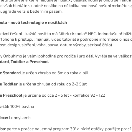
d však hledáte skladné nosítko na několika hodinové nošení mrkněte s
 upgrade verzi s bederním pásem.
oola - nová technologie v nosítkách
ativní řešení - každé nosítko má štítek circoola® NFC. Jednoduše přibližt
tphone k přístupu: manuál, video tutoriál a podrobné informace o nosič
ost, design, složení, váha, barva, datum výroby, sériové číslo).
y Onbuhimo je velmi pohodlné pro rodiče i pro děti. Vyrábí se ve veliko
dard
,
Toddler a Preschool
e Standard
je určen zhruba od 6m do roka a půl
e Toddler
je určena zhruba od roku do 2-2,5let
ze
Preschool
je určena od cca 2 - 5 let - konfekce 92 - 122
riál:
100% bavlna
bce:
LennyLamb
žba
: perte v pračce na jemný program 30° a nízké otáčky, použijte prací