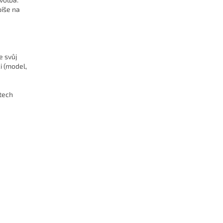
píše na
e svůj
i (model,
stech