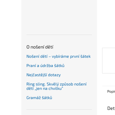
n
e
l
O nošení dětí
Nošení dětí – vybíráme první šátek
Praní a údržba šátků
Nejčastější dotazy
Ring sling. Skvělý způsob nošení
dětí „jen na chvilku“
Popi
Gramáž šátků
Det