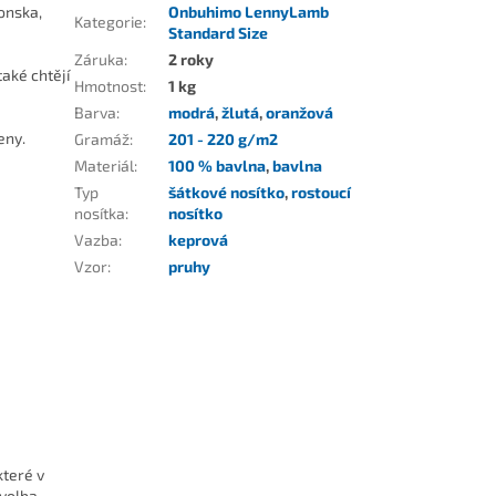
onska,
Onbuhimo LennyLamb
Kategorie
:
Standard Size
Záruka
:
2 roky
také chtějí
Hmotnost
:
1 kg
Barva
:
modrá
,
žlutá
,
oranžová
ženy.
Gramáž
:
201 - 220 g/m2
Materiál
:
100 % bavlna
,
bavlna
Typ
šátkové nosítko
,
rostoucí
nosítka
:
nosítko
Vazba
:
keprová
Vzor
:
pruhy
které v
volba.