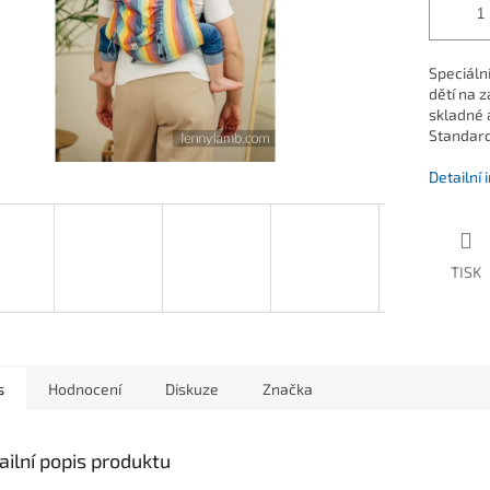
Speciáln
dětí na 
skladné 
Standard
Detailní
TISK
s
Hodnocení
Diskuze
Značka
ailní popis produktu