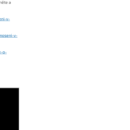
něte a
eni-v-
noseni-v-
e-o-