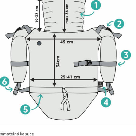
dnímatelná kapuce