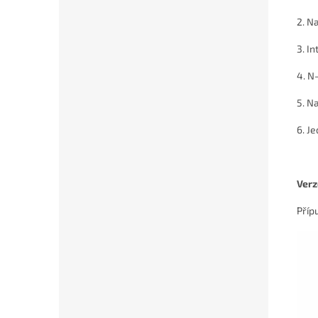
2. N
3. I
4. N
5. N
6. J
Verz
Příp