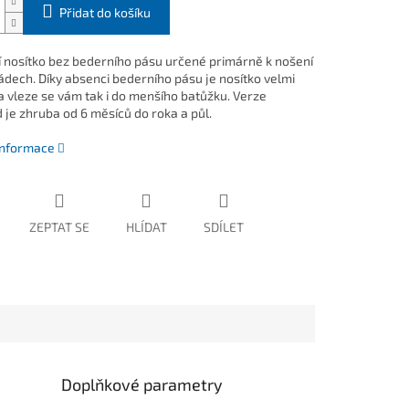
Přidat do košíku
í nosítko bez bederního pásu určené primárně k nošení
zádech. Díky absenci bederního pásu je nosítko velmi
a vleze se vám tak i do menšího batůžku. Verze
 je zhruba od 6 měsíců do roka a půl.
 informace
ZEPTAT SE
HLÍDAT
SDÍLET
Doplňkové parametry