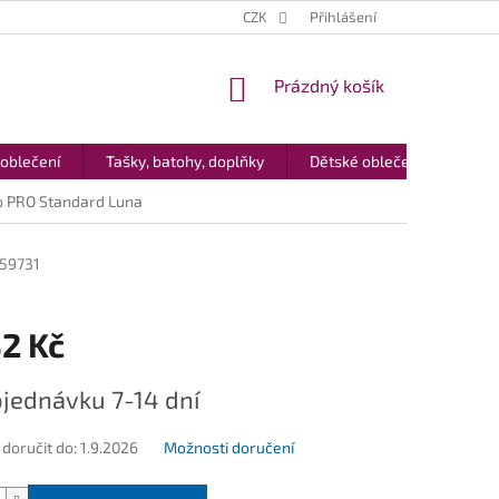
CZK
Přihlášení
NÁKUPNÍ
Prázdný košík
KOŠÍK
 oblečení
Tašky, batohy, doplňky
Dětské oblečení
Dár
 PRO Standard Luna
59731
32 Kč
jednávku 7-14 dní
oručit do:
1.9.2026
Možnosti doručení