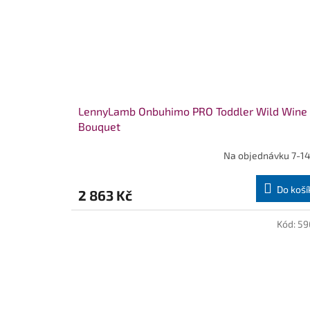
LennyLamb Onbuhimo PRO Toddler Wild Wine
Bouquet
Na objednávku 7-14
Do koší
2 863 Kč
Kód:
59