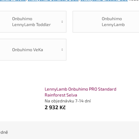
Onbuhimo
Onbuhimo
LennyLamb Toddler
LennyLamb
Size
Standard Size
Onbuhimo VeKa
LennyLamb Onbuhimo PRO Standard
Rainforest Selva
Na objednávku 7-14 dní
2 932 Kč
edně