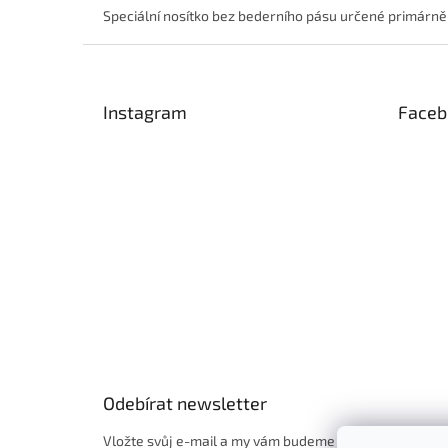
Speciální nosítko bez bederního pásu určené primárně 
Z
á
p
Instagram
Faceb
a
t
í
Odebírat newsletter
Vložte svůj e-mail a my vám budeme