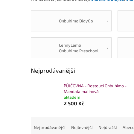
Onbuhimo DidyGo
LennyLamb
Onbuhimo Preschool
Nejprodávanější
PŮJČOVNA - Rostoucí Onbuhimo -
Mandala malinová
Skladem
2 500 Kč
Ř
a
Nejprodávanější
Nejlevnější
Nejdražší
Abec
z