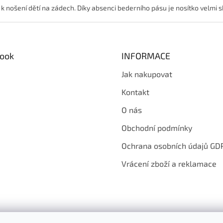
d
o
k nošení dětí na zádech. Díky absenci bederního pásu je nosítko velmi 
a
v
c
á
í
n
p
í
r
ook
INFORMACE
v
k
Jak nakupovat
y
v
Kontakt
ý
p
O nás
i
s
Obchodní podmínky
u
Ochrana osobních údajů GD
Vrácení zboží a reklamace