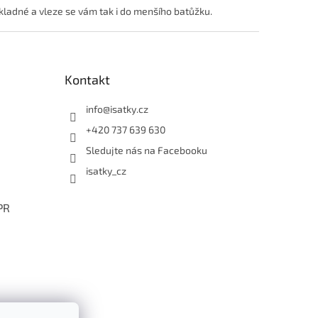
skladné a vleze se vám tak i do menšího batůžku.
Kontakt
info
@
isatky.cz
+420 737 639 630
Sledujte nás na Facebooku
isatky_cz
PR