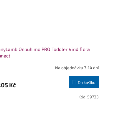
nyLamb Onbuhimo PRO Toddler Viridiflora
nnect
Na objednávku 7-14 dní
Do košíku
205 Kč
Kód:
59733