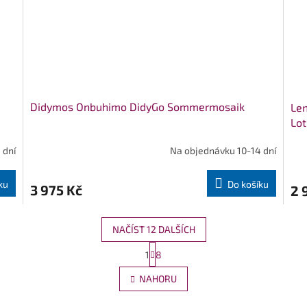
Didymos Onbuhimo DidyGo Sommermosaik
Le
Lot
 dní
Na objednávku 10-14 dní
ku
Do košíku
3 975 Kč
2 
NAČÍST 12 DALŠÍCH
S
1
8
O
t
r
v
NAHORU
á
l
n
á
k