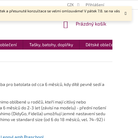
CZK
Přihlášení
ítek a přesunuté konzultace se velmi omlouváme! V pátek 7.8. se na vás
NÁKUPNÍ
Prázdný košík
KOŠÍK
 oblečení
Tašky, batohy, doplňky
Dětské oblečení
Dár
a pro batolata od cca 6 měsíců, kdy dítě pevně sedí a
mo oblíbené u rodičů, kteří mají citlivý nebo
a 6 měsíců do 2-3 let (závisí na modelu) - přední nošení
uhimo (DidyGo, Fidella) umožňují jemné nastavení sedu
mo ve standard size (od 6 do 18 měsíců, vel. 74–92) i
o
LennyLamb Preschool
.