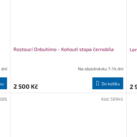
Rostoucí Onbuhimo - Kohoutí stopa černobíla
Le
 dní
Na objednávku 7-14 dní
ku
Do košíku
2 500 Kč
2 
686
Kód:
58945