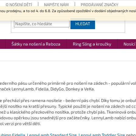
O NOŠENÍ DĚTÍ
NAPIŠTE NÁM
PRODÁVANÉ ZNAČKY
nou prodejnu, a to od 4. do 6.8. Za způsobené zpoždění v dodání objednaných nos
HLEDAT
Šátky na nošení a Reboza
Ring Sling a kroužky
Nosící
ederního pásu určeného primárně pro nošení na zádech - populární volb
naček LennyLamb, Fidella, DidyGo, Donkey a VeKa.
 přechází přes ramena nositele - bederní pás chybí. Díky tomu je onbuhi
ší nosítko na kratší přesuny. Typické použití je nošení na zádech od cc
než u klasického přezkového nosítka, protože chybí pás. Tkaninová onb
dovou opěrkou jsou snadnější pro začátečníky. LennyLamb nabízí onbuhi
l verzi pro větší děti.
uhimo Fidella
,
LennyLamb Standard Size
,
LennyLamb Toddler Size
neb