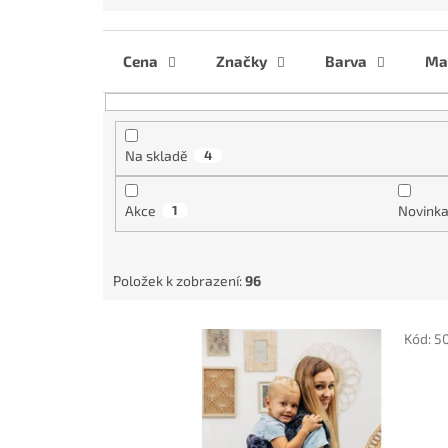
e
n
í
Cena
Značky
Barva
Mat
p
r
o
d
Na skladě
4
u
k
Akce
1
Novink
t
ů
Položek k zobrazení:
96
V
Kód:
5
ý
p
i
s
p