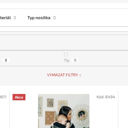
eriál
Typ nosítka
a
2
Tip
0
VYMAZAT FILTRY
0811
Kód:
8494
Akce