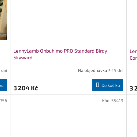
LennyLamb Onbuhimo PRO Standard Birdy
Len
Skyward
Co
 dní
Na objednávku 7-14 dní
ku
Do košíku
3 204 Kč
3 
756
Kód:
55419