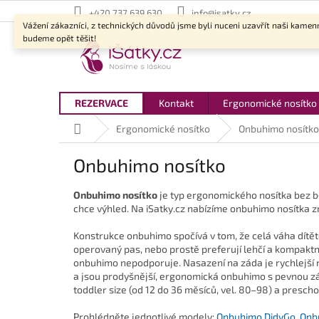
Přejít
+420 737 639 630
info@isatky.cz
na
Vážení zákazníci, z technických důvodů jsme byli nuceni uzavřít naši kamen
obsah
budeme opět těšit!
REZERVACE
Kontakt
Ergonomické nosítko
Domů
Ergonomické nosítko
Onbuhimo nosítko
Onbuhimo nosítko
Onbuhimo nosítko
je typ ergonomického nosítka bez b
chce výhled. Na iSatky.cz nabízíme onbuhimo nosítka z
Konstrukce onbuhimo spočívá v tom, že celá váha dítěte
operovaný pas, nebo prostě preferují lehčí a kompaktněj
onbuhimo nepodporuje. Nasazení na záda je rychlejší 
a jsou prodyšnější, ergonomická onbuhimo s pevnou zá
toddler size (od 12 do 36 měsíců, vel. 80–98) a preschoo
Prohlédněte jednotlivé modely:
Onbuhimo DidyGo
,
Onb