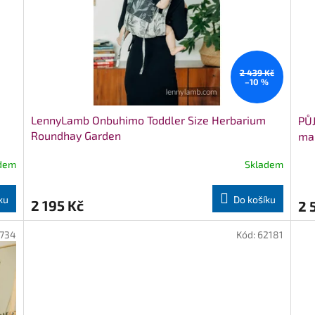
2 439 Kč
–10 %
LennyLamb Onbuhimo Toddler Size Herbarium
PŮ
Roundhay Garden
ma
dem
Skladem
Prů
hod
pro
ku
Do košíku
2 195 Kč
2 
je
5,0
z
734
Kód:
62181
5
hvě