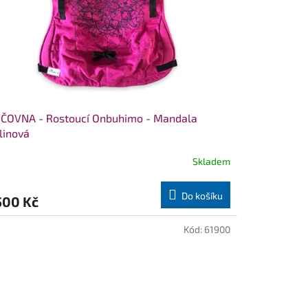
JČOVNA - Rostoucí Onbuhimo - Mandala
linová
Skladem
měrné
nocení
duktu
Do košíku
500 Kč
Kód:
61900
zdiček.