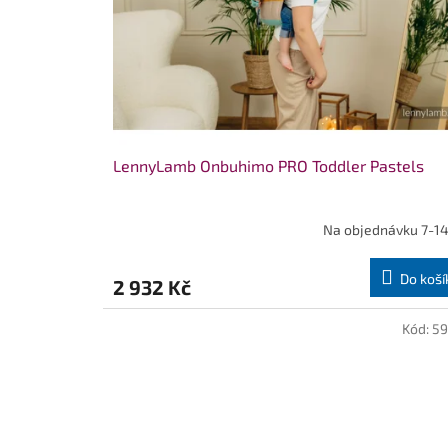
LennyLamb Onbuhimo PRO Toddler Pastels
Na objednávku 7-14
Do koší
2 932 Kč
Kód:
59