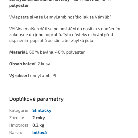
polyester
Vylepšete si vaše LennyLamb nosítko jak se Vám líbí!
Většina malých dětí se po umístění do nosítka s nadšením
zakousne do jeho popruhů. Tyto návleky ochrání před
ušpiněním popruhů od slin, ale i zbytků jídla.
Materiál:
60 % bavlna, 40 % polyester
Obsah balení:
2 kusy
Výrobce:
LennyLamb, PL
Doplňkové parametry
Kategorie
:
Slintáčky
Záruka
:
2 roky
Hmotnost
:
0.2 kg
Barva
:
béžová