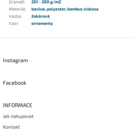
Gramáž
:
261 - 280 g/m2
Materiál
:
bavlna
,
polyester
,
bambus viskoza
Vazba
:
žakárová
Vzor
:
ornamenty
Z
á
p
a
Instagram
t
í
Facebook
INFORMACE
Jak nakupovat
Kontakt