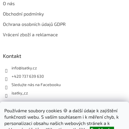
O nás
Obchodní podmínky
Ochrana osobních údajů GDPR
Vrácení zboží a reklamace
Kontakt
info
@
isatky.cz
+420 737 639 630
Sledujte nás na Facebooku
isatky_cz
Odebírat newsletter
Používáme soubory cookies 🍪 a další údaje k zajištění
funkčnosti webu. S vaším souhlasem i k měření chyb, k
Vložte svůj e-mail a my vám budeme zasílat informace o nových
personalizaci obsahu našich webových stránek a k
produktech na našem e-shopu.