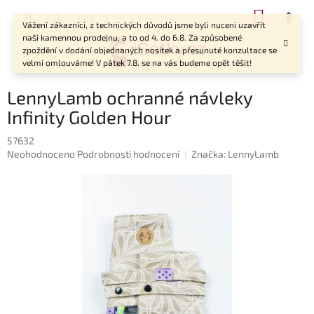
Přejít
NÁKUP
CZK
na
Vážení zákazníci, z technických důvodů jsme byli nuceni uzavřít
KOŠÍK
obsah
naši kamennou prodejnu, a to od 4. do 6.8. Za způsobené
zpoždění v dodání objednaných nosítek a přesunuté konzultace se
velmi omlouváme! V pátek 7.8. se na vás budeme opět těšit!
LennyLamb ochranné návleky
Infinity Golden Hour
57632
Průměrné
Neohodnoceno
Podrobnosti hodnocení
Značka:
LennyLamb
hodnocení
produktu
je
0,0
z
5
hvězdiček.