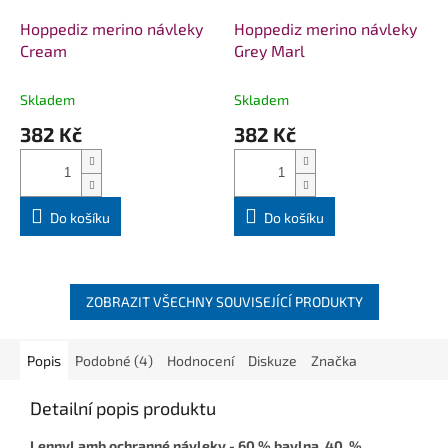
Hoppediz merino návleky
Hoppediz merino návleky
Cream
Grey Marl
Skladem
Skladem
382 Kč
382 Kč
Do košíku
Do košíku
ZOBRAZIT VŠECHNY SOUVISEJÍCÍ PRODUKTY
Popis
Podobné (4)
Hodnocení
Diskuze
Značka
Detailní popis produktu
LennyLamb ochranné návleky - 6
0 % bavlna, 40 %