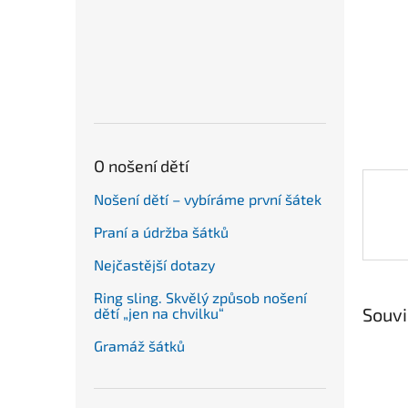
n
e
l
O nošení dětí
Nošení dětí – vybíráme první šátek
Praní a údržba šátků
Nejčastější dotazy
Ring sling. Skvělý způsob nošení
Souvi
dětí „jen na chvilku“
Gramáž šátků