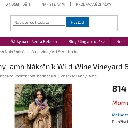
O NOŠENÍ DĚTÍ
NAPIŠTE NÁM
PRODÁVANÉ ZNAČKY
HLEDAT
Šátky na nošení a Reboza
Ring Sling a kroužky
Nosící
b Nákrčník Wild Wine Vineyard & Anthrcite
nyLamb Nákrčník Wild Wine Vineyard &
né
noceno
Podrobnosti hodnocení
Značka:
LennyLamb
ení
814
u
Měrná
Mome
cena:
ek.
Možnosti
Položka