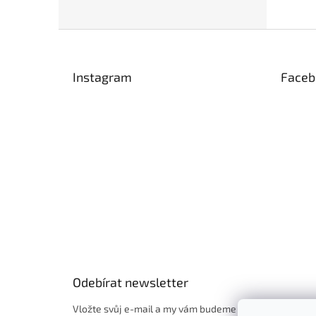
Z
á
p
Instagram
Faceb
a
t
í
Odebírat newsletter
Vložte svůj e-mail a my vám budeme