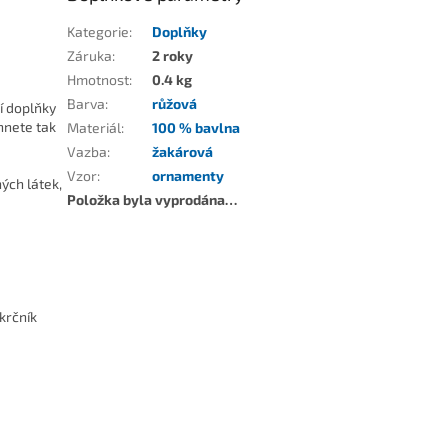
Kategorie
:
Doplňky
Záruka
:
2 roky
Hmotnost
:
0.4 kg
Barva
:
růžová
ší doplňky
hnete tak
Materiál
:
100 % bavlna
Vazba
:
žakárová
Vzor
:
ornamenty
ých látek,
Položka byla vyprodána…
ákrčník