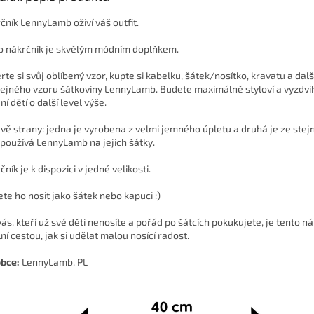
čník LennyLamb oživí váš outfit.
o nákrčník je skvělým módním doplňkem.
rte si svůj oblíbený vzor, kupte si kabelku, šátek/nosítko, kravatu a dal
tejného vzoru šátkoviny LennyLamb. Budete maximálně styloví a vyzdvi
í dětí o další level výše.
vě strany: jedna je vyrobena z velmi jemného úpletu a druhá je ze stejn
 používá LennyLamb na jejich šátky.
ník je k dispozici v jedné velikosti.
te ho nosit jako šátek nebo kapuci :)
vás, kteří už své děti nenosíte a pořád po šátcích pokukujete, je tento n
ní cestou, jak si udělat malou nosící radost.
bce:
LennyLamb, PL