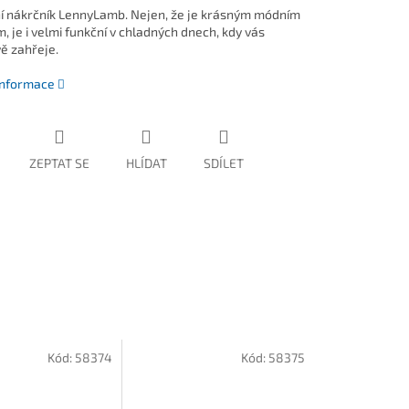
ní nákrčník LennyLamb. Nejen, že je krásným módním
, je i velmi funkční v chladných dnech, kdy vás
vě zahřeje.
 informace
ZEPTAT SE
HLÍDAT
SDÍLET
Kód:
58374
Kód:
58375