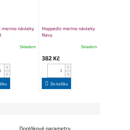
 merino návleky
Hoppediz merino návleky
l
Navy
Skladem
Skladem
382 Kč
šíku
Do košíku
Doplňkové parametry