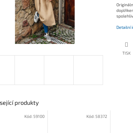
Originál
doplňkem
spolehli
Detailní
TISK
sející produkty
Kód:
59100
Kód:
58372