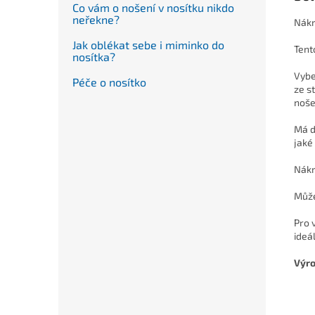
Co vám o nošení v nosítku nikdo
neřekne?
Nákr
Jak oblékat sebe i miminko do
Tent
nosítka?
Vybe
Péče o nosítko
ze s
nošen
Má d
jaké
Nákrč
Může
Pro 
ideál
Výro