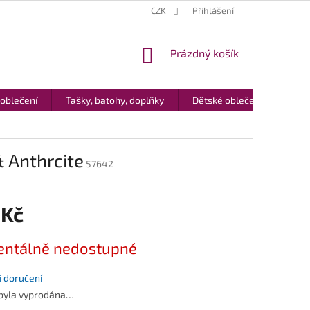
CZK
Přihlášení
NÁKUPNÍ
Prázdný košík
KOŠÍK
 oblečení
Tašky, batohy, doplňky
Dětské oblečení
Dár
 Anthrcite
57642
 Kč
ntálně nedostupné
 doručení
 byla vyprodána…