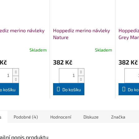
diz merino návleky
Hoppediz merino návleky
Hoppediz
Nature
Grey Mar
Skladem
Skladem
 Kč
382 Kč
382 Kč
o košíku
Do košíku
Do ko
s
Podobné (4)
Hodnocení
Diskuze
Značka
ailní popis produktu