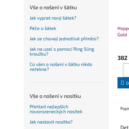
Vše o nošení v šátku
Jak vyprat nový šátek?
Hoppe
Péče o šátek
Gold
Jak se chovají jednotlivé příměsi?
Jak na uzel s pomocí Ring Sling
kroužku?
382
Co vám o nošení v šátku nikdo
neřekne?
D
Vše o nošení v nosítku
Přehled nejlepších
Popi
novorozeneckých nosítek
Jak nastavit nosítko?
Det