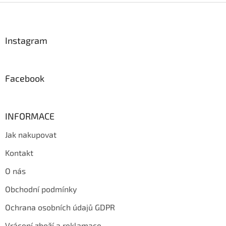
Z
á
p
a
Instagram
t
í
Facebook
INFORMACE
Jak nakupovat
Kontakt
O nás
Obchodní podmínky
Ochrana osobních údajů GDPR
Vrácení zboží a reklamace