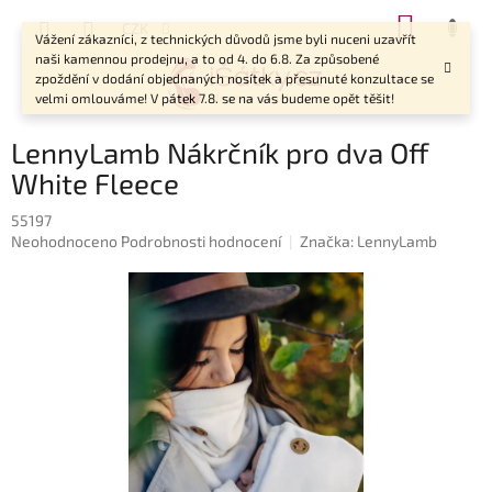
Přejít
NÁKUP
CZK
na
Vážení zákazníci, z technických důvodů jsme byli nuceni uzavřít
KOŠÍK
obsah
naši kamennou prodejnu, a to od 4. do 6.8. Za způsobené
zpoždění v dodání objednaných nosítek a přesunuté konzultace se
velmi omlouváme! V pátek 7.8. se na vás budeme opět těšit!
LennyLamb Nákrčník pro dva Off
White Fleece
55197
Průměrné
Neohodnoceno
Podrobnosti hodnocení
Značka:
LennyLamb
hodnocení
produktu
je
0,0
z
5
hvězdiček.