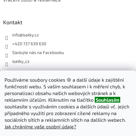
Kontakt
info
@
isatky.cz
+420 737 639 630
Sledujte nás na Facebooku
isatky_cz
Odebírat newsletter
Používáme soubory cookies 🍪 a další údaje k zajištění
funkčnosti webu. S vaším souhlasem i k měření chyb, k
Vložte svůj e-mail a my vám budeme zasílat informace o nových
personalizaci obsahu našich webových stránek a k
produktech na našem e-shopu.
reklamním účelům. Kliknutím na tlačítko
Souhlasím
souhlasíte s využíváním cookies a dalších údajů vč. jejich
E-mail
případného využití pro zobrazení cílené reklamy na
sociálních sítích a reklamních sítích na dalších webech.
Jak chráníme vaše osobní údaje?
PŘIHLÁSIT SE