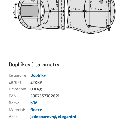
Doplňkové parametry
Kategorie
:
Doplňky
Záruka
:
2 roky
Hmotnost
:
0.4 kg
EAN
:
5907557782821
Barva
:
bílá
Materiál
:
fleece
Vzor
:
jednobarevný
,
elegantní