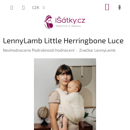
Přejít
NÁKUP
CZK
na
KOŠÍK
obsah
LennyLamb Little Herringbone Luce
Průměrné
Neohodnoceno
Podrobnosti hodnocení
Značka:
LennyLamb
hodnocení
produktu
je
0,0
z
5
hvězdiček.