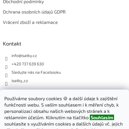
Obchodní podmínky
Ochrana osobních údajů GDPR
Vrácení zboží a reklamace
Kontakt
info
@
isatky.cz
+420 737 639 630
Sledujte nás na Facebooku
isatky_cz
Odebírat newsletter
Používáme soubory cookies 🍪 a další údaje k zajištění
funkčnosti webu. S vaším souhlasem i k měření chyb, k
Vložte svůj e-mail a my vám budeme zasílat informace o nových
personalizaci obsahu našich webových stránek a k
produktech na našem e-shopu.
reklamním účelům. Kliknutím na tlačítko
Souhlasím
souhlasíte s využíváním cookies a dalších údajů vč. jejich
E-mail