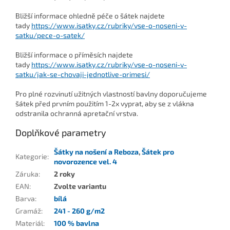
Bližší informace ohledně péče o šátek najdete
tady
https://www.isatky.cz/rubriky/vse-o-noseni-v-
satku/pece-o-satek/
Bližší informace o příměsích najdete
tady
https://www.isatky.cz/rubriky/vse-o-noseni-v-
satku/jak-se-chovaji-jednotlive-primesi/
Pro plné rozvinutí užitných vlastností bavlny doporučujeme
šátek před prvním použitím 1-2x vyprat, aby se z vlákna
odstranila ochranná apretační vrstva.
Doplňkové parametry
Šátky na nošení a Reboza
,
Šátek pro
Kategorie
:
novorozence vel. 4
Záruka
:
2 roky
EAN
:
Zvolte variantu
Barva
:
bílá
Gramáž
:
241 - 260 g/m2
Materiál
:
100 % bavlna