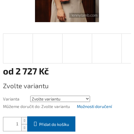
od
2 727 Kč
Měrná
Zvolte variantu
cena:
Varianta
Můžeme doručit do:
Zvolte variantu
Možnosti doručení
Přidat do košíku