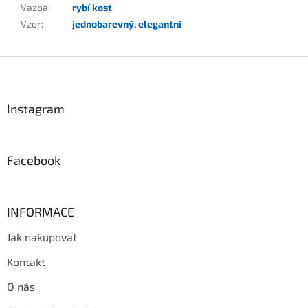
Vazba
:
rybí kost
Vzor
:
jednobarevný
,
elegantní
Z
á
p
a
Instagram
t
í
Facebook
INFORMACE
Jak nakupovat
Kontakt
O nás