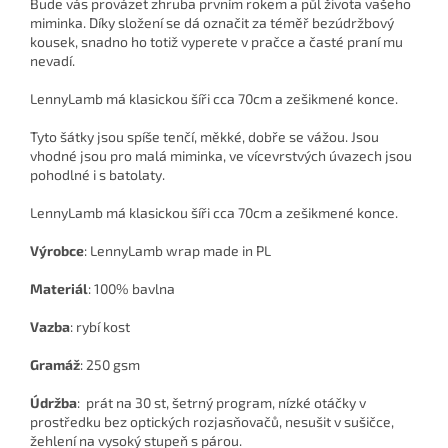
Bude vás provázet zhruba prvním rokem a půl života vašeho
miminka. Díky složení se dá označit za téměř bezúdržbový
kousek, snadno ho totiž vyperete v pračce a časté praní mu
nevadí.
LennyLamb má klasickou šíři cca 70cm a zešikmené konce.
Tyto šátky jsou spíše tenčí, měkké, dobře se vážou. Jsou
vhodné jsou pro malá miminka, ve vícevrstvých úvazech jsou
pohodlné i s batolaty.
LennyLamb má klasickou šíři cca 70cm a zešikmené konce.
Výrobce
:
LennyLamb wrap made in PL
Materiál
: 100% bavlna
Vazba
: rybí kost
Gramáž
: 250 gsm
Údržba
: prát na 30 st, šetrný program, nízké otáčky v
prostředku bez optických rozjasňovačů, nesušit v sušičce,
žehlení na vysoký stupeň s párou.