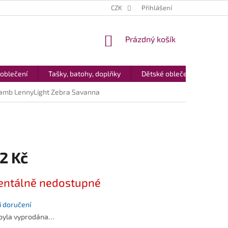
CZK
Přihlášení
NÁKUPNÍ
Prázdný košík
KOŠÍK
 oblečení
Tašky, batohy, doplňky
Dětské oblečení
Dár
amb LennyLight Zebra Savanna
2 Kč
ntálně nedostupné
 doručení
 byla vyprodána…