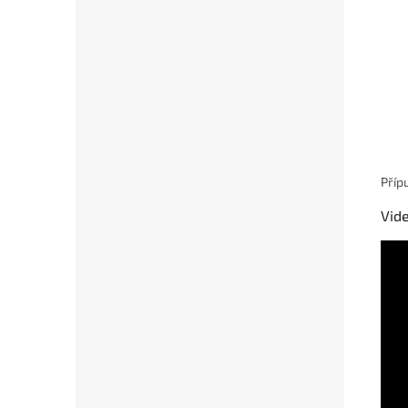
Příp
Vide