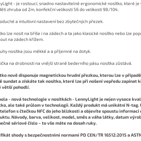
yLight - je rostoucí, snadno nastavitelné ergonomické nosítko, které j
děti zhruba od 2m, konfekční velikosti 56 do velikosti 98/104.
oduché a intuitivní nastavení bez zbytečných přezek.
tko lze nosit na břiše i na zádech a ta jako klasické nosítko nebo lze po
out na zádech křížem.
uhy nosítka jsou měkké a a příjemné na dotyk.
ička na drobnosti na vnější straně bederního pásu nosítka zůstává.
tko nově disponuje magnetickou hrudní přezkou, kterou lze v případ
ě sundat a získáte tak nosítko, které lze při nošení vepředu zapínat 
ě větší pohodlí.
oola - nová technologie v nosítkách -
LennyLight je nejen vysoce kval
tko, ale také průlom v technologii. Každý produkt má unikátní N-tag.
 telefon s čtečkou NFC do jeho blízkosti a objevíte spoustu informací
uktu. Návody, barva, velikost, model, směs a váha látky, datum výro
nečné sériové číslo – to vše máte na dosah ruky.
ifikát shody s bezpečnostními normami PD CEN/TR 16512:2015 a AST