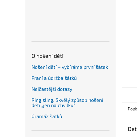
n
e
l
O nošení dětí
Nošení dětí – vybíráme první šátek
Praní a údržba šátků
Nejčastější dotazy
Ring sling. Skvělý způsob nošení
dětí „jen na chvilku“
Popi
Gramáž šátků
Det