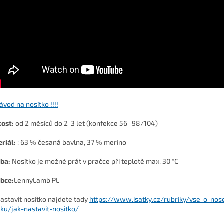
Návod na nosítko !!!!
kost:
od 2 měsíců do 2-3 let (konfekce 56 -98/104)
riál:
:
63 % česaná bavlna, 37 % merino
žba:
Nosítko je možné prát v pračce při teplotě max. 30 °C
bce:
LennyLamb PL
nastavit nosítko najdete tady
https://www.isatky.cz/rubriky/vse-o-nos
tku/jak-nastavit-nositko/