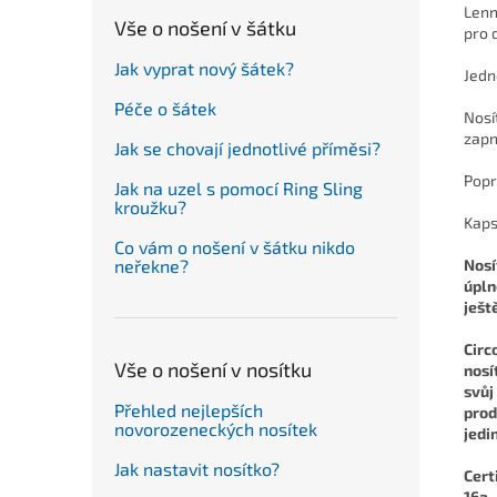
Lenn
Vše o nošení v šátku
pro 
Jak vyprat nový šátek?
Jedn
Péče o šátek
Nosí
zapn
Jak se chovají jednotlivé příměsi?
Popr
Jak na uzel s pomocí Ring Sling
kroužku?
Kaps
Co vám o nošení v šátku nikdo
Nosí
neřekne?
úpln
ješt
Circ
Vše o nošení v nosítku
nosí
svůj
Přehled nejlepších
prod
novorozeneckých nosítek
jedi
Jak nastavit nosítko?
Cert
16a