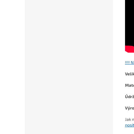
!!!! 
Veli
Mate
Údr
Výro
Jak 
nosi