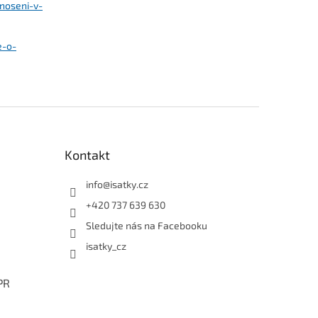
noseni-v-
e-o-
Kontakt
info
@
isatky.cz
+420 737 639 630
Sledujte nás na Facebooku
isatky_cz
PR