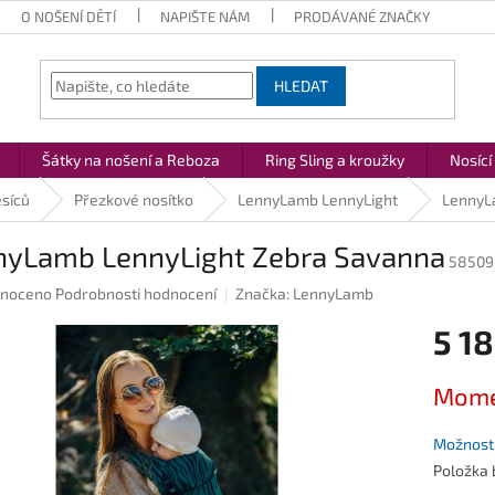
O NOŠENÍ DĚTÍ
NAPIŠTE NÁM
PRODÁVANÉ ZNAČKY
HLEDAT
Šátky na nošení a Reboza
Ring Sling a kroužky
Nosící
ěsíců
Přezkové nosítko
LennyLamb LennyLight
LennyL
nyLamb LennyLight Zebra Savanna
58509
né
noceno
Podrobnosti hodnocení
Značka:
LennyLamb
ení
5 18
u
Měrná
Mome
cena:
ek.
Možnosti
Položka