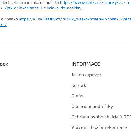
obléct sebe a miminko do nosítka
https://www.isatky.cz/rubriky/vse-o-
tku/jak-oblekat-sebe-i-miminko-do-nositka/
 o nosítko
https://www.isatky.cz/rubriky/vse-o-noseni-v-nositku/pec
tko/
ook
INFORMACE
Jak nakupovat
Kontakt
O nás
Obchodní podmínky
Ochrana osobních údajů GD
Vrácení zboží a reklamace