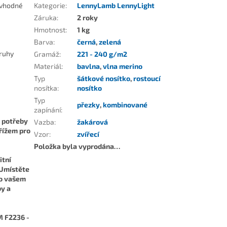
e vhodné
Kategorie
:
LennyLamb LennyLight
Záruka
:
2 roky
Hmotnost
:
1 kg
Barva
:
černá
,
zelená
pruhy
Gramáž
:
221 - 240 g/m2
Materiál
:
bavlna
,
vlna merino
Typ
šátkové nosítko
,
rostoucí
nosítka
:
nosítko
Typ
přezky
,
kombinované
zapínání
:
ě potřeby
Vazba
:
žakárová
křížem pro
Vzor
:
zvířecí
Položka byla vyprodána…
itní
 Umístěte
 o vašem
by a
M F2236 -