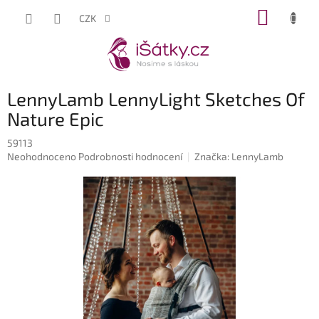
Přejít
NÁKUP
CZK
na
KOŠÍK
obsah
LennyLamb LennyLight Sketches Of
Nature Epic
59113
Průměrné
Neohodnoceno
Podrobnosti hodnocení
Značka:
LennyLamb
hodnocení
produktu
je
0,0
z
5
hvězdiček.