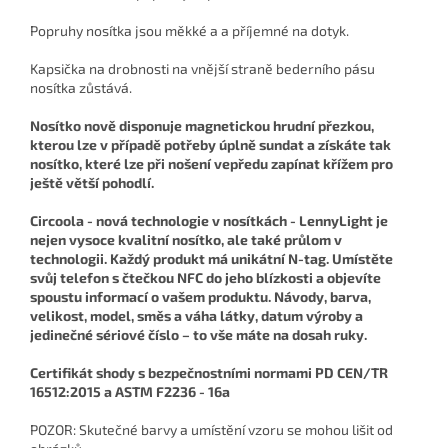
Popruhy nosítka jsou měkké a a příjemné na dotyk.
Kapsička na drobnosti na vnější straně bederního pásu
nosítka zůstává.
Nosítko nově disponuje magnetickou hrudní přezkou,
kterou lze v případě potřeby úplně sundat a získáte tak
nosítko, které lze při nošení vepředu zapínat křížem pro
ještě větší pohodlí.
Circoola - nová technologie v nosítkách -
LennyLight je
nejen vysoce kvalitní nosítko, ale také průlom v
technologii. Každý produkt má unikátní N-tag. Umístěte
svůj telefon s čtečkou NFC do jeho blízkosti a objevíte
spoustu informací o vašem produktu. Návody, barva,
velikost, model, směs a váha látky, datum výroby a
jedinečné sériové číslo – to vše máte na dosah ruky.
Certifikát shody s bezpečnostními normami PD CEN/TR
16512:2015 a ASTM F2236 - 16a
POZOR: Skutečné barvy a umístění vzoru se mohou lišit od