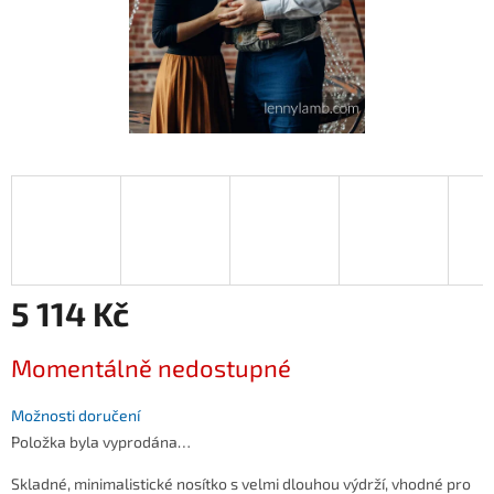
5 114 Kč
Měrná
Momentálně nedostupné
cena:
Možnosti doručení
Položka byla vyprodána…
Skladné, minimalistické nosítko s velmi dlouhou výdrží, vhodné pro