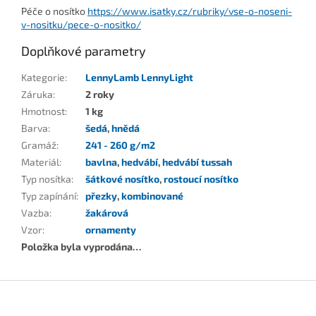
Péče o nosítko
https://www.isatky.cz/rubriky/vse-o-noseni-
v-nositku/pece-o-nositko/
Doplňkové parametry
Kategorie
:
LennyLamb LennyLight
Záruka
:
2 roky
Hmotnost
:
1 kg
Barva
:
šedá
,
hnědá
Gramáž
:
241 - 260 g/m2
Materiál
:
bavlna
,
hedvábí
,
hedvábí tussah
Typ nosítka
:
šátkové nosítko
,
rostoucí nosítko
Typ zapínání
:
přezky
,
kombinované
Vazba
:
žakárová
Vzor
:
ornamenty
Položka byla vyprodána…
Z
á