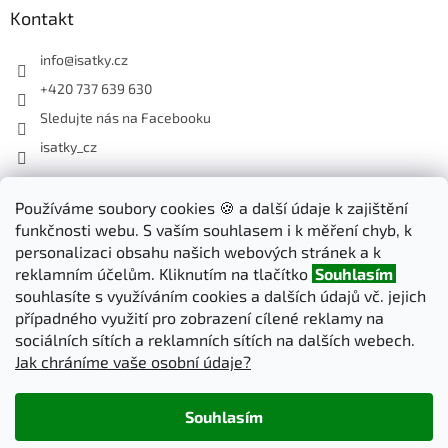
Kontakt
info
@
isatky.cz
+420 737 639 630
Sledujte nás na Facebooku
isatky_cz
Používáme soubory cookies 🍪 a další údaje k zajištění
Odebírat newsletter
funkčnosti webu. S vaším souhlasem i k měření chyb, k
Vložte svůj e-mail a my vám budeme zasílat informace o nových
personalizaci obsahu našich webových stránek a k
produktech na našem e-shopu.
reklamním účelům. Kliknutím na tlačítko
Souhlasím
souhlasíte s využíváním cookies a dalších údajů vč. jejich
E-mail
případného využití pro zobrazení cílené reklamy na
sociálních sítích a reklamních sítích na dalších webech.
Jak chráníme vaše osobní údaje?
PŘIHLÁSIT SE
Souhlasím