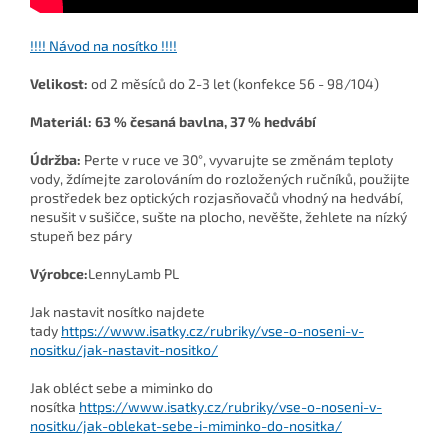
!!!! Návod na nosítko !!!!
Velikost:
od 2 měsíců do 2-3 let (konfekce 56 - 98/104)
Materiál: 63 % česaná bavlna, 37 % hedvábí
Údržba:
Perte v ruce ve 30°, vyvarujte se změnám teploty
vody, ždímejte zarolováním do rozložených ručníků, použijte
prostředek bez optických rozjasňovačů vhodný na hedvábí,
nesušit v sušičce, sušte na plocho, nevěšte, žehlete na nízký
stupeň bez páry
Výrobce:
LennyLamb PL
Jak nastavit nosítko najdete
tady
https://www.isatky.cz/rubriky/vse-o-noseni-v-
nositku/jak-nastavit-nositko/
Jak obléct sebe a miminko do
nosítka
https://www.isatky.cz/rubriky/vse-o-noseni-v-
nositku/jak-oblekat-sebe-i-miminko-do-nositka/