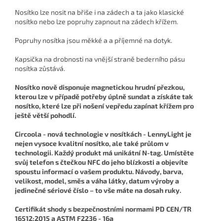
Nosítko lze nosit na břiše i na zádech a ta jako klasické
nosítko nebo lze popruhy zapnout na zádech křížem.
Popruhy nosítka jsou měkké a a příjemné na dotyk.
Kapsička na drobnosti na vnější straně bederního pásu
nosítka zůstává.
Nosítko nově disponuje magnetickou hrudní přezkou,
kterou lze v případě potřeby úplně sundat a získáte tak
nosítko, které lze při nošení vepředu zapínat křížem pro
ještě větší pohodlí.
Circoola - nová technologie v nosítkách -
LennyLight je
nejen vysoce kvalitní nosítko, ale také průlom v
technologii. Každý produkt má unikátní N-tag. Umístěte
svůj telefon s čtečkou NFC do jeho blízkosti a objevíte
spoustu informací o vašem produktu. Návody, barva,
velikost, model, směs a váha látky, datum výroby a
jedinečné sériové číslo – to vše máte na dosah ruky.
Certifikát shody s bezpečnostními normami PD CEN/TR
16512:2015 a ASTM F2236 - 16a