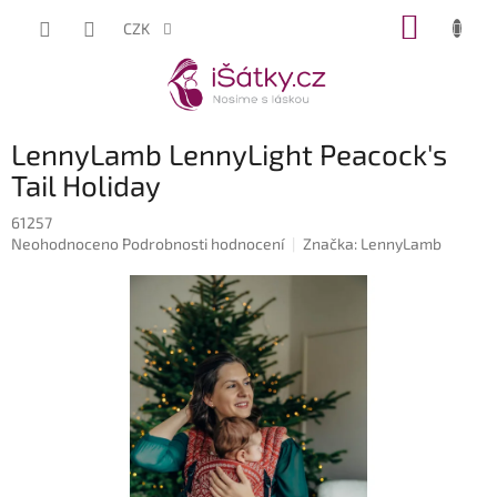
Přejít
NÁKUP
CZK
na
KOŠÍK
obsah
LennyLamb LennyLight Peacock's
Tail Holiday
61257
Průměrné
Neohodnoceno
Podrobnosti hodnocení
Značka:
LennyLamb
hodnocení
produktu
je
0,0
z
5
hvězdiček.