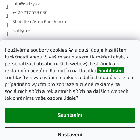
info
@
isatky.cz
+420 737 639 630
Sledujte nás na Facebooku
isatky_cz
Používáme soubory cookies 🍪 a další údaje k zajištění
Odebírat newsletter
funkčnosti webu. S vaším souhlasem i k měření chyb, k
Vložte svůj e-mail a my vám budeme zasílat informace o nových
personalizaci obsahu našich webových stránek a k
produktech na našem e-shopu.
reklamním účelům. Kliknutím na tlačítko
Souhlasím
souhlasíte s využíváním cookies a dalších údajů vč. jejich
E-mail
případného využití pro zobrazení cílené reklamy na
sociálních sítích a reklamních sítích na dalších webech.
Jak chráníme vaše osobní údaje?
PŘIHLÁSIT SE
Souhlasím
Vytvořil Shoptet
Nastavení