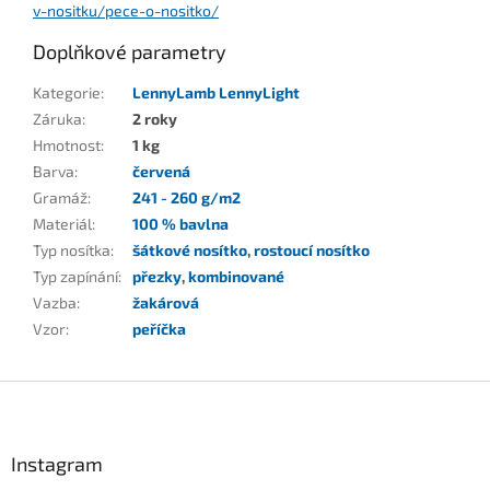
v-nositku/pece-o-nositko/
Doplňkové parametry
Kategorie
:
LennyLamb LennyLight
Záruka
:
2 roky
Hmotnost
:
1 kg
Barva
:
červená
Gramáž
:
241 - 260 g/m2
Materiál
:
100 % bavlna
Typ nosítka
:
šátkové nosítko
,
rostoucí nosítko
Typ zapínání
:
přezky
,
kombinované
Vazba
:
žakárová
Vzor
:
peříčka
Z
á
p
a
Instagram
t