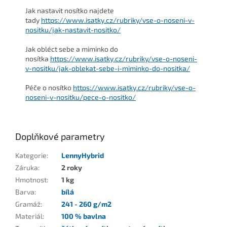
Jak nastavit nosítko najdete
tady
https://www.isatky.cz/rubriky/vse-o-noseni-v-
nositku/jak-nastavit-nositko/
Jak obléct sebe a miminko do
nosítka
https://www.isatky.cz/rubriky/vse-o-noseni-
v-nositku/jak-oblekat-sebe-i-miminko-do-nositka/
Péče o nosítko
https://www.isatky.cz/rubriky/vse-o-
noseni-v-nositku/pece-o-nositko/
Doplňkové parametry
Kategorie
:
LennyHybrid
Záruka
:
2 roky
Hmotnost
:
1 kg
Barva
:
bílá
Gramáž
:
241 - 260 g/m2
Materiál
:
100 % bavlna