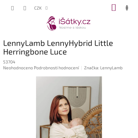
Přejít
NÁKUP
CZK
na
KOŠÍK
obsah
LennyLamb LennyHybrid Little
Herringbone Luce
53704
Průměrné
Neohodnoceno
Podrobnosti hodnocení
Značka:
LennyLamb
hodnocení
produktu
je
0,0
z
5
hvězdiček.