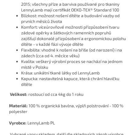
2015
;
všechny příze a barviva používané pro tkaniny
LennyLamb mají certifikát OEKO-TEX® Standard 100
Blízkost: možnost nošení dítěte a budování vazby od
prvních měsíců života
Komfort: víceúrovňové možnosti přizpůsobení tvaru
zádové opěrky a šátkových ramenních popruhů
zajišťují dokonalé přizpůsobení a ergonomickou polohu
dítěte - v každé fázi vývoje dítěte
Flexibilita: vhodné k nošení na břiše (od narození) i na
zádech (cca od 4. měcíce věku)
Kvalita: veškerý výrobní proces se nachází na jednom
místě v Polsku
Krása: unikátní tkané látky od LennyLamb
Kapucka: nastavitelná kapuce, která chrání hlavičku
dítěte
Velikost:
rostoucí od cca 4kg do 1 roku
Materiál:
100 % organická bavlna, výplň polstrování - 100 %
polyester
Vyrobce:
LennyLamb PL
Vybrané vzory skladem, další dle skladových zásob výrobce