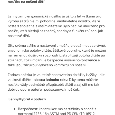
nosítko na nošení dětí
LennyLamb ergonomické nosítko je ušito z látky tkané pro
výrobu šátků. Velmi pohodlné, nastavitelné nosítko, které
roste s společně s vaším dítětem!
Bylo pečlivě navrženo pro
rodiče, kteří hledají bezpečný, snadný a funkční způsob, jak
nosit své děti
.
Díky svému střihu a nastavení umožňuje dosáhnout správné,
ergonomické polohy dítěte. Šátkové popruhy, které je možné
na ramenou doširoka rozprostřít, stabilizují polohu dítěte po
stranách, což umožňuje bezpečné nošení
novorozence
a
také jsou zárukou vysokého komfortu při nošení.
Zádová opěrka je volitelně nastavitelná do šířky i výšky - dle
velikosti dítěte -
do cca jednoho roku
. Díky tomu můžete
nosítko vždy optimálně přizpůsobit dítěti a zajistit mu tak
dobrou oporu páteře i podsazených nožiček.
LennyHybrid v bodech:
Bezpečnost: konstrukce má certifikáty o shodě s
normami
2236-16a ASTM and PD CEN/TR 16512 :