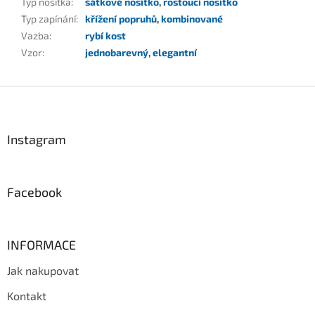
Typ nosítka
:
šátkové nosítko
,
rostoucí nosítko
Typ zapínání
:
křížení popruhů
,
kombinované
Vazba
:
rybí kost
Vzor
:
jednobarevný
,
elegantní
Z
á
p
a
Instagram
t
í
Facebook
INFORMACE
Jak nakupovat
Kontakt