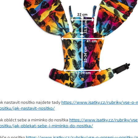
ak nastavit nosítko najdete tady
https://www.isatky.cz/rubriky/vse-o-
ositku/jak-nastavit-nositko/
ak obléct sebe a miminko do nosítka
https://www.isatky.cz/rubriky/vse
ositku/jak-oblekat-sebe-i-miminko-do-nositka/
éče o nosítko
https://www.isatky.cz/rubriky/vse-o-noseni-v-nositku/