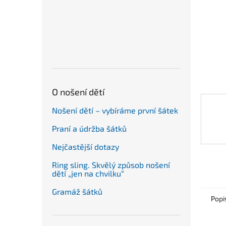
n
e
l
O nošení dětí
Nošení dětí – vybíráme první šátek
Praní a údržba šátků
Nejčastější dotazy
Ring sling. Skvělý způsob nošení
dětí „jen na chvilku“
Gramáž šátků
Popi