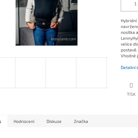
Hybridní
navrženo
nosítka 
LennyHyb
velice d
postavě.
Vhodné p
Detailní
TISK
s
Hodnocení
Diskuze
Značka