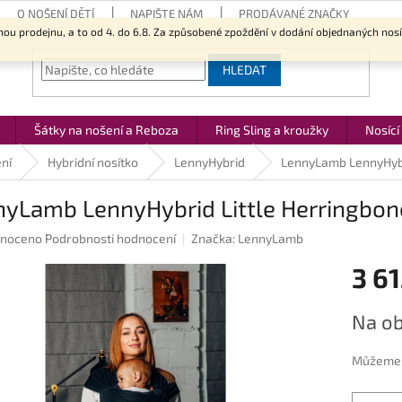
O NOŠENÍ DĚTÍ
NAPIŠTE NÁM
PRODÁVANÉ ZNAČKY
nou prodejnu, a to od 4. do 6.8. Za způsobené zpoždění v dodání objednaných nos
HLEDAT
Šátky na nošení a Reboza
Ring Sling a kroužky
Nosící
ní
Hybridní nosítko
LennyHybrid
LennyLamb LennyHybr
nyLamb LennyHybrid Little Herringbon
né
noceno
Podrobnosti hodnocení
Značka:
LennyLamb
ení
3 61
u
Měrná
Na ob
cena:
ek.
Můžeme d