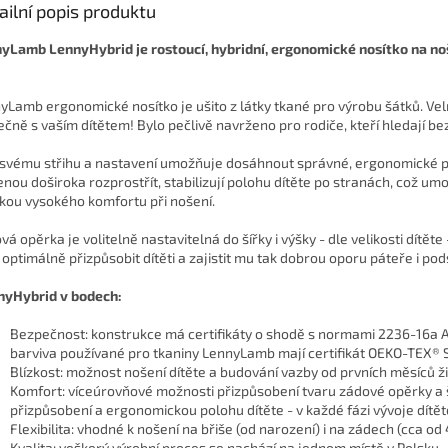
ailní popis produktu
yLamb LennyHybrid je rostoucí, hybridní, ergonomické nosítko na noš
yLamb ergonomické nosítko je ušito z látky tkané pro výrobu šátků. Velm
ečně s vaším dítětem!
Bylo pečlivě navrženo pro rodiče, kteří hledají be
 svému střihu a nastavení umožňuje dosáhnout správné, ergonomické po
nou doširoka rozprostřít, stabilizují polohu dítěte po stranách, což 
kou vysokého komfortu při nošení.
á opěrka je volitelně nastavitelná do šířky i výšky - dle velikosti dítěte
 optimálně přizpůsobit dítěti a zajistit mu tak dobrou oporu páteře i p
nyHybrid v bodech:
Bezpečnost: konstrukce má certifikáty o shodě s normami
2236-16a A
barviva používané pro tkaniny LennyLamb mají certifikát OEKO-TEX® 
Blízkost: možnost nošení dítěte a budování vazby od prvních měsíců ž
Komfort: víceúrovňové možnosti přizpůsobení tvaru zádové opěrky a 
přizpůsobení a ergonomickou polohu dítěte - v každé fázi vývoje dítět
Flexibilita: vhodné k nošení na břiše (od narození) i na zádech (cca od
Kvalita: veškerý výrobní proces se nachází na jednom místě v Polsku