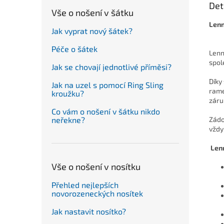
Det
Vše o nošení v šátku
Lenn
Jak vyprat nový šátek?
Péče o šátek
Lenn
spol
Jak se chovají jednotlivé příměsi?
Díky
Jak na uzel s pomocí Ring Sling
rame
kroužku?
záru
Co vám o nošení v šátku nikdo
neřekne?
Zádov
vždy
Len
Vše o nošení v nosítku
Přehled nejlepších
novorozeneckých nosítek
Jak nastavit nosítko?