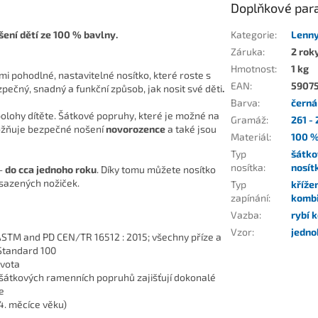
Doplňkové par
ení dětí ze 100 % bavlny.
Kategorie
:
Lenn
Záruka
:
2 rok
Hmotnost
:
1 kg
i pohodlné, nastavitelné nosítko, které roste s
EAN
:
5907
zpečný, snadný a funkční způsob, jak nosit své děti
.
Barva
:
černá
lohy dítěte. Šátkové popruhy, které je možné na
Gramáž
:
261 -
umožňuje bezpečné nošení
novorozence
a také jsou
Materiál
:
100 %
Typ
šátko
nosítka
:
nosít
 -
do cca jednoho roku
. Díky tomu můžete nosítko
odsazených nožiček.
Typ
kříže
zapínání
:
komb
Vazba
:
rybí 
Vzor
:
jedno
STM and PD CEN/TR 16512 : 2015
;
všechny příze a
Standard 100
ivota
šátkových ramenních popruhů zajišťují dokonalé
e
 4. měcíce věku)