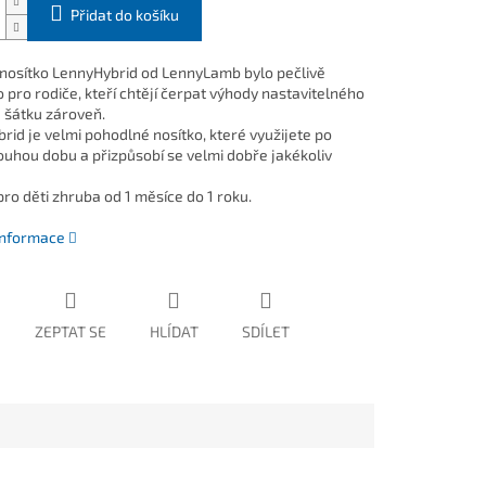
Přidat do košíku
 nosítko LennyHybrid od LennyLamb bylo pečlivě
 pro rodiče, kteří chtějí čerpat výhody nastavitelného
a šátku zároveň.
rid je velmi pohodlné nosítko, které využijete po
louhou dobu a přizpůsobí se velmi dobře jakékoliv
ro děti zhruba od 1 měsíce do 1 roku.
 informace
ZEPTAT SE
HLÍDAT
SDÍLET