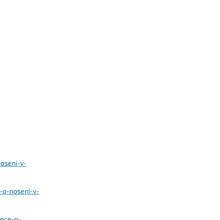
noseni-v-
-o-noseni-v-
pece-o-