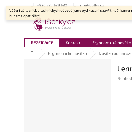
Přejít
+420 737 639 630
info@isatky.cz
na
Vážení zákazníci, z technických důvodů jsme byli nuceni uzavřít naši kamen
obsah
budeme opět těšit!
REZERVACE
Kontakt
Ergonomické nosítko
Domů
Ergonomické nosítko
Nosítko od naroze
P
Len
o
s
Průměr
Neohod
t
hodnoc
r
produkt
a
je
n
0,0
z
n
5
í
hvězdič
p
a