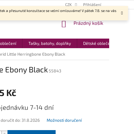
CZK
Přihlášení
ítek a přesunuté konzultace se velmi omlouváme! V pátek 7.8. se na vás
NÁKUPNÍ
Prázdný košík
KOŠÍK
 oblečení
Tašky, batohy, doplňky
Dětské oblečení
Dár
id Little Herringbone Ebony Black
e Ebony Black
55843
5 Kč
jednávku 7-14 dní
oručit do:
31.8.2026
Možnosti doručení