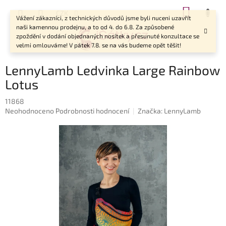
Přejít
NÁKUP
CZK
na
Vážení zákazníci, z technických důvodů jsme byli nuceni uzavřít
KOŠÍK
obsah
naši kamennou prodejnu, a to od 4. do 6.8. Za způsobené
zpoždění v dodání objednaných nosítek a přesunuté konzultace se
velmi omlouváme! V pátek 7.8. se na vás budeme opět těšit!
LennyLamb Ledvinka Large Rainbow
Lotus
11868
Průměrné
Neohodnoceno
Podrobnosti hodnocení
Značka:
LennyLamb
hodnocení
produktu
je
0,0
z
5
hvězdiček.