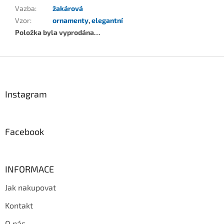
Vazba
:
žakárová
Vzor
:
ornamenty
,
elegantní
Položka byla vyprodána…
Z
á
p
a
Instagram
t
í
Facebook
INFORMACE
Jak nakupovat
Kontakt
O nás