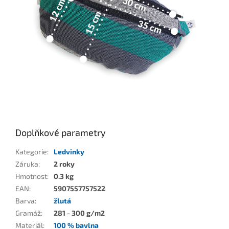
Doplňkové parametry
Kategorie
:
Ledvinky
Záruka
:
2 roky
Hmotnost
:
0.3 kg
EAN
:
5907557757522
Barva
:
žlutá
Gramáž
:
281 - 300 g/m2
Materiál
:
100 % bavlna