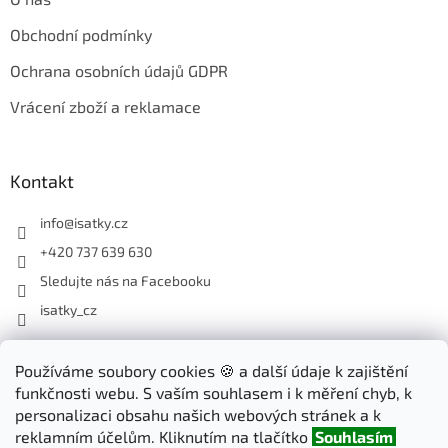
Obchodní podmínky
Ochrana osobních údajů GDPR
Vrácení zboží a reklamace
Kontakt
info
@
isatky.cz
+420 737 639 630
Sledujte nás na Facebooku
isatky_cz
Odebírat newsletter
Používáme soubory cookies 🍪 a další údaje k zajištění
funkčnosti webu. S vaším souhlasem i k měření chyb, k
Vložte svůj e-mail a my vám budeme zasílat informace o nových
personalizaci obsahu našich webových stránek a k
produktech na našem e-shopu.
reklamním účelům. Kliknutím na tlačítko
Souhlasím