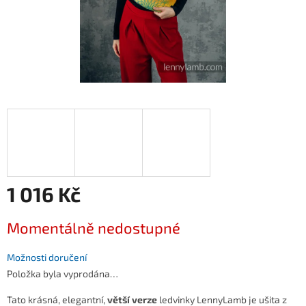
1 016 Kč
Měrná
Momentálně nedostupné
cena:
Možnosti doručení
Položka byla vyprodána…
Tato krásná, elegantní,
větší verze
ledvinky LennyLamb je ušita z