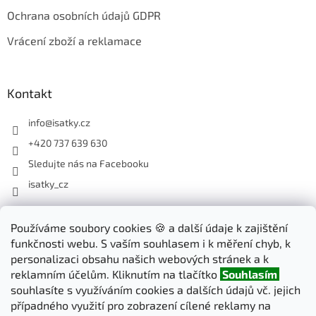
Ochrana osobních údajů GDPR
Vrácení zboží a reklamace
Kontakt
info
@
isatky.cz
+420 737 639 630
Sledujte nás na Facebooku
isatky_cz
Odebírat newsletter
Používáme soubory cookies 🍪 a další údaje k zajištění
funkčnosti webu. S vaším souhlasem i k měření chyb, k
Vložte svůj e-mail a my vám budeme zasílat informace o nových
personalizaci obsahu našich webových stránek a k
produktech na našem e-shopu.
reklamním účelům. Kliknutím na tlačítko
Souhlasím
souhlasíte s využíváním cookies a dalších údajů vč. jejich
E-mail
případného využití pro zobrazení cílené reklamy na