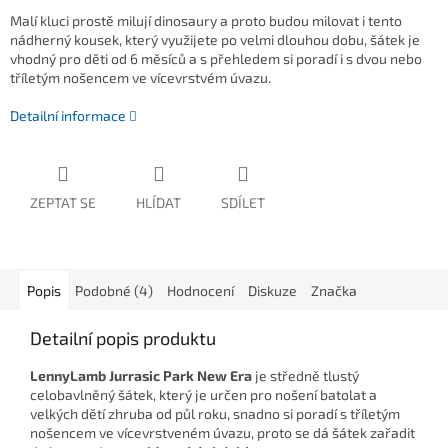
Malí kluci prostě milují dinosaury a proto budou milovat i tento
nádherný kousek, který využijete po velmi dlouhou dobu, šátek je
vhodný
pro děti od 6 měsíců a s přehledem si poradí i s dvou nebo
tříletým nošencem ve vícevrstvém úvazu.
Detailní informace
ZEPTAT SE
HLÍDAT
SDÍLET
Popis
Podobné (4)
Hodnocení
Diskuze
Značka
Detailní popis produktu
LennyLamb Jurrasic Park New Era
je
středně tlustý
celobavlněný šátek, který je určen pro nošení batolat a
velkých dětí zhruba od půl roku, snadno si poradí s tříletým
nošencem ve vícevrstveném úvazu, proto se dá šátek zařadit