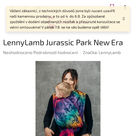
Přejít
NÁKUP
CZK
na
Vážení zákazníci, z technických důvodů jsme byli nuceni uzavřít
KOŠÍK
obsah
naši kamennou prodejnu, a to od 4. do 6.8. Za způsobené
zpoždění v dodání objednaných nosítek a přesunuté konzultace se
velmi omlouváme! V pátek 7.8. se na vás budeme opět těšit!
LennyLamb Jurassic Park New Era
Průměrné
Neohodnoceno
Podrobnosti hodnocení
Značka:
LennyLamb
hodnocení
produktu
je
0,0
z
5
hvězdiček.