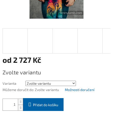
od
2 727 Kč
Měrná
Zvolte variantu
cena:
Varianta
Můžeme doručit do:
Zvolte variantu
Možnosti doručení
Přidat do košíku