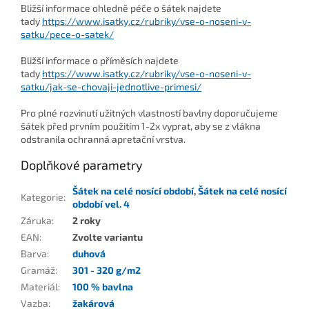
Bližší informace ohledně péče o šátek najdete
tady
https://www.isatky.cz/rubriky/vse-o-noseni-v-
satku/pece-o-satek/
Bližší informace o příměsích najdete
tady
https://www.isatky.cz/rubriky/vse-o-noseni-v-
satku/jak-se-chovaji-jednotlive-primesi/
Pro plné rozvinutí užitných vlastností bavlny doporučujeme
šátek před prvním použitím 1-2x vyprat, aby se z vlákna
odstranila ochranná apretační vrstva.
Doplňkové parametry
Šátek na celé nosící období
,
Šátek na celé nosící
Kategorie
:
období vel. 4
Záruka
:
2 roky
EAN
:
Zvolte variantu
Barva
:
duhová
Gramáž
:
301 - 320 g/m2
Materiál
:
100 % bavlna
Vazba
:
žakárová