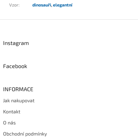
Vzor
:
dinosauři
,
elegantní
Z
á
p
a
Instagram
t
í
Facebook
INFORMACE
Jak nakupovat
Kontakt
O nás
Obchodní podmínky