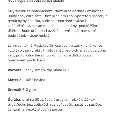
do kategorie
na celé nosící období
.
Díky svému celobavlněnému složení se dá šátek označit za
úplný easy care šátek, bez problému ho vyperete v pračce, je
nenáchylný na očka, bude se s ním dobře vázat i
začátečníkovi, na ramenou bude pohodlný i pod těžším
dítětem, bude držet na 1 uzel. Po prvních pár navázáních
bude šátek krásně měkký.
LennyLamb má klasickou šíři cca 70cm a zešikmené konce.
Tyto šátky se vyrábí v
limitovaných edicích
a jsou dostupné
vždy pro určitou barevnou kombinaci a délku pouze v
omezeném počtu kusů.
Výrobce:
LennyLamb wrap made in PL
Materiál
: 100% bavlna
Gramáž
: 310 gsm
Údržba
: prát na 30 st, šetrný program, nízké otáčky v
prostředku bez optických rozjasňovačů, nesušit v sušičce,
žehlení na vysoký stupeň s párou.