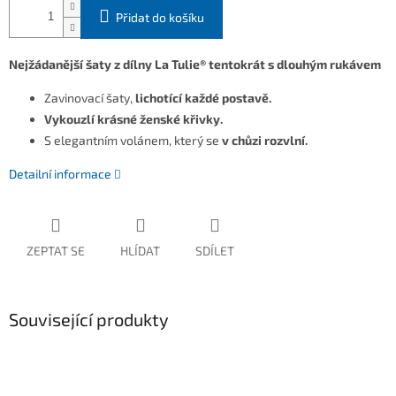
Přidat do košíku
Nejžádanější šaty z dílny La Tulie® tentokrát s dlouhým rukávem
Zavinovací šaty,
lichotící každé postavě.
Vykouzlí krásné ženské křivky.
S elegantním volánem, který se
v chůzi rozvlní.
Detailní informace
ZEPTAT SE
HLÍDAT
SDÍLET
Související produkty