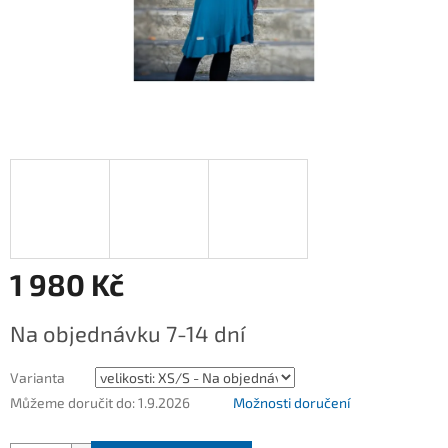
1 980 Kč
Měrná
Na objednávku 7-14 dní
cena:
Varianta
Můžeme doručit do:
1.9.2026
Možnosti doručení