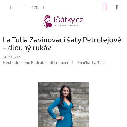
Přejít
NÁKUP
CZK
na
KOŠÍK
obsah
La Tulia Zavinovací šaty Petrolejové
- dlouhý rukáv
58233/XS
Průměrné
Neohodnoceno
Podrobnosti hodnocení
Značka:
La Tulia
hodnocení
produktu
je
0,0
z
5
hvězdiček.