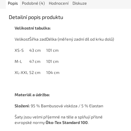
Popis
Podobné (4)
Hodnocení
Diskuze
Detailní popis produktu
Velikostní tabulka:
Velikost
Šířka zad
Délka (měřený zadní díl od krku dolů)
XS-S
43 cm
101 cm
M-L
47 cm
101 cm
XL-XXL
52 cm
104 cm
Materiál a údržba:
Složení:
95 % Bambusová viskóza / 5 % Elastan
Šaty jsou velmi příjemné na těle a splňují přísné
evropské normy
Öko-Tex Standard 100
.