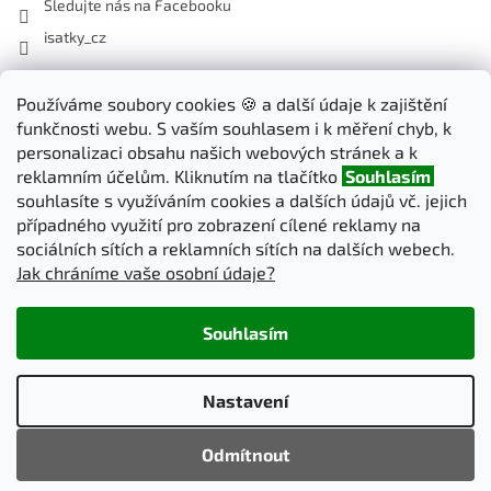
Sledujte nás na Facebooku
isatky_cz
Odebírat newsletter
Používáme soubory cookies 🍪 a další údaje k zajištění
funkčnosti webu. S vaším souhlasem i k měření chyb, k
Vložte svůj e-mail a my vám budeme zasílat informace o nových
personalizaci obsahu našich webových stránek a k
produktech na našem e-shopu.
reklamním účelům. Kliknutím na tlačítko
Souhlasím
souhlasíte s využíváním cookies a dalších údajů vč. jejich
E-mail
případného využití pro zobrazení cílené reklamy na
sociálních sítích a reklamních sítích na dalších webech.
Jak chráníme vaše osobní údaje?
PŘIHLÁSIT SE
Souhlasím
Vytvořil Shoptet
Nastavení
Copyright 2026
iSatky.cz
. Všechna práva vyhrazena.
Upravit
Odmítnout
nastavení cookies