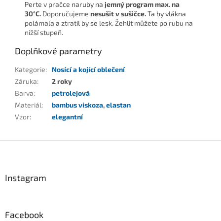
Perte v pračce naruby na
jemný program
max. na
30°C.
Doporučujeme
nesušit v sušičce.
Ta by vlákna
polámala a ztratil by se lesk. Žehlit můžete po rubu na
nižší stupeň.
Doplňkové parametry
Kategorie
:
Nosící a kojící oblečení
Záruka
:
2 roky
Barva
:
petrolejová
Materiál
:
bambus viskoza
,
elastan
Vzor
:
elegantní
Z
á
p
a
Instagram
t
í
Facebook