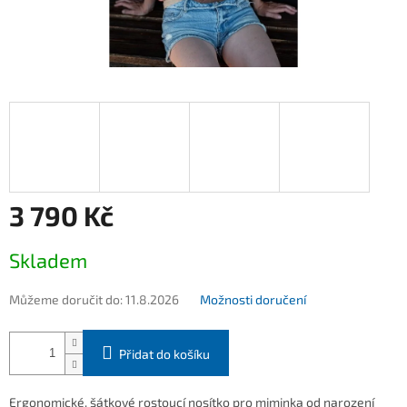
3 790 Kč
Měrná
Skladem
cena:
Můžeme doručit do:
11.8.2026
Možnosti doručení
Přidat do košíku
Ergonomické, šátkové rostoucí nosítko pro miminka od narození