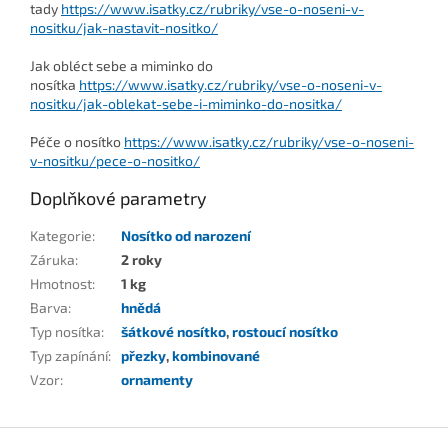
tady
https://www.isatky.cz/rubriky/vse-o-noseni-v-
nositku/jak-nastavit-nositko/
Jak obléct sebe a miminko do
nosítka
https://www.isatky.cz/rubriky/vse-o-noseni-v-
nositku/jak-oblekat-sebe-i-miminko-do-nositka/
Péče o nosítko
https://www.isatky.cz/rubriky/vse-o-noseni-
v-nositku/pece-o-nositko/
Doplňkové parametry
Kategorie
:
Nosítko od narození
Záruka
:
2 roky
Hmotnost
:
1 kg
Barva
:
hnědá
Typ nosítka
:
šátkové nosítko
,
rostoucí nosítko
Typ zapínání
:
přezky
,
kombinované
Vzor
:
ornamenty
Z