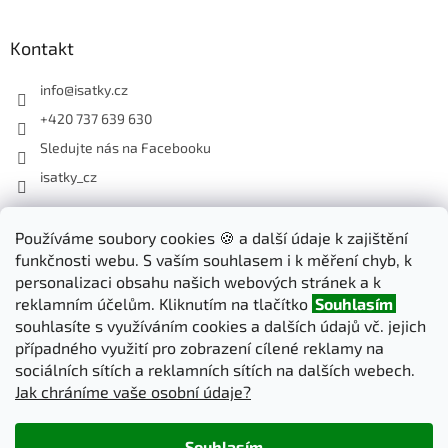
Kontakt
info
@
isatky.cz
+420 737 639 630
Sledujte nás na Facebooku
isatky_cz
Odebírat newsletter
Používáme soubory cookies 🍪 a další údaje k zajištění
funkčnosti webu. S vaším souhlasem i k měření chyb, k
Vložte svůj e-mail a my vám budeme zasílat informace o nových
personalizaci obsahu našich webových stránek a k
produktech na našem e-shopu.
reklamním účelům. Kliknutím na tlačítko
Souhlasím
souhlasíte s využíváním cookies a dalších údajů vč. jejich
E-mail
případného využití pro zobrazení cílené reklamy na
sociálních sítích a reklamních sítích na dalších webech.
Jak chráníme vaše osobní údaje?
PŘIHLÁSIT SE
Souhlasím