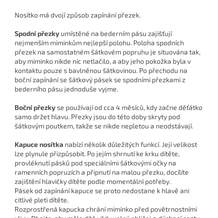
Nosítko má dvojí způsob zapínání přezek.
Spodní přezky
umístěné na bederním pásu zajišťují
nejmenším miminkům nejlepší polohu. Poloha spodních
přezek na samostatném šátkovém popruhu je situována tak,
aby miminko nikde nic netlačilo, a aby jeho pokožka byla v
kontaktu pouze s bavlněnou šátkovinou. Po přechodu na
boční zapínání se šátkový pásek se spodními přezkami z
bederního pásu jednoduše vyjme.
Boční přezky
se používají od cca 4 měsíců, kdy začne děťátko
samo držet hlavu. Přezky jsou do této doby skryty pod
šátkovým poutkem, takže se nikde nepletou a neodstávají.
Kapuce nosítka
nabízí několik důležitých funkcí. Její velikost
lze plynule přizpůsobit. Po jejím shrnutí ke krku dítěte,
provléknutí pásků pod speciálními šátkovými očky na
ramenních popruzích a připnutí na malou přezku, docílíte
zajištění hlavičky dítěte podle momentální potřeby.
Pásek od zapínání kapuce se proto nedostane k hlavě ani
citlivé pleti dítěte.
Rozprostřená kapucka chrání miminko před povětrnostními