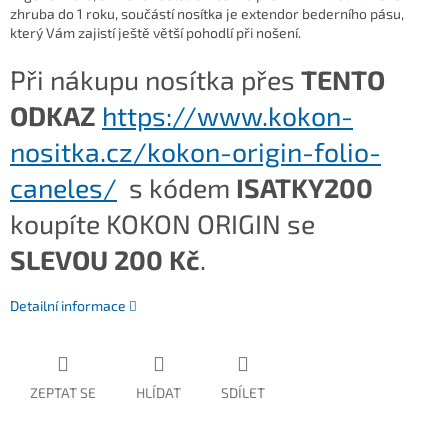
zhruba do 1 roku, součástí nosítka je extendor bederního pásu,
který Vám zajistí ještě větší pohodlí při nošení.
Při nákupu nosítka přes
TENTO
ODKAZ
https://www.kokon-
nositka.cz/kokon-origin-folio-
caneles/
s kódem
ISATKY200
koupíte KOKON ORIGIN se
SLEVOU 200 Kč
.
Detailní informace
ZEPTAT SE
HLÍDAT
SDÍLET