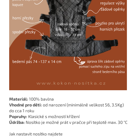
Materiál:
100% bavlna
Vhodné pro děti:
od narození (minimálně velikost 56, 3.5Kg)
do cca 1 roku
Popruhy:
Klasické s možností křížení
Údržba:
Nosítko je možné prát v pračce při teplotě max. 30 °C
Jak nastavit nosítko najdete