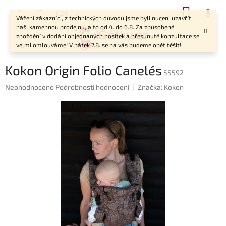
Přejít
NÁKUP
CZK
na
Vážení zákazníci, z technických důvodů jsme byli nuceni uzavřít
KOŠÍK
obsah
naši kamennou prodejnu, a to od 4. do 6.8. Za způsobené
zpoždění v dodání objednaných nosítek a přesunuté konzultace se
velmi omlouváme! V pátek 7.8. se na vás budeme opět těšit!
Kokon Origin Folio Canelés
55592
Průměrné
Neohodnoceno
Podrobnosti hodnocení
Značka:
Kokon
hodnocení
produktu
je
0,0
z
5
hvězdiček.