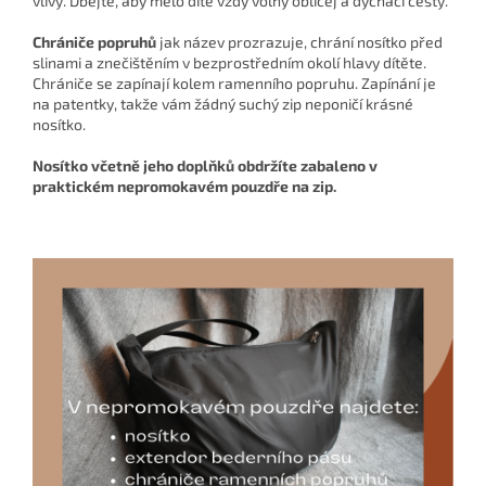
vlivy. Dbejte, aby mělo dítě vždy volný obličej a dýchací cesty.
Chrániče popruhů
jak název prozrazuje, chrání nosítko před
slinami a znečištěním v bezprostředním okolí hlavy dítěte.
Chrániče se zapínají kolem ramenního popruhu. Zapínání je
na patentky, takže vám žádný suchý zip neponičí krásné
nosítko.
Nosítko včetně jeho doplňků obdržíte zabaleno v
praktickém nepromokavém pouzdře na zip.