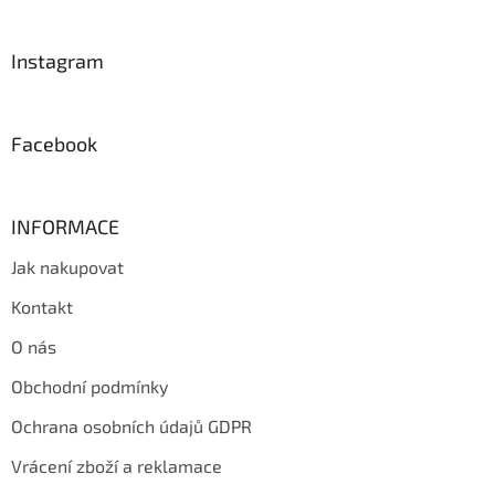
á
p
a
Instagram
t
í
Facebook
INFORMACE
Jak nakupovat
Kontakt
O nás
Obchodní podmínky
Ochrana osobních údajů GDPR
Vrácení zboží a reklamace