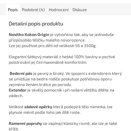
Popis
Podobné (4)
Hodnocení
Diskuze
Detailní popis produktu
Nosítko Kokon Origin
je vytvořeno tak, aby se jednoduše
přizpůsobilo tělíčku malého novorozence.
Lze jej používat pro děti od velikosti 56 a 3500g.
Elegantní šátkový materiál z hebké 100% bavlny a poctivé
polstrování jej činí maximálně komfortním.
Bederní pás
je pevný a široký. Ve spojení s extendorem který
se umisťuje na bedra rodiče poskytuje potřebnou oporu
zejména ženám krátce po porodu.
Extendor
je skvělý pomocník i při nošení většího dítěte na
zádech.
Velikost
zádové opěrky
která podepírá tělo miminka, lze
plynule měnit podle toho jak dítě roste.
Ramenní popruhy
se zapínají klasicky rovně, ale lze je také
křížit.