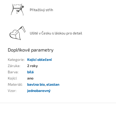
Přitažlivý střih
Ušité v Česku s láskou pro detail
Doplňkové parametry
Kategorie
:
Kojící oblečení
Záruka
:
2 roky
Barva
:
bílá
Kojící
:
ano
Materiál
:
bavlna bio
,
elastan
Vzor
:
jednobarevný
Z
á