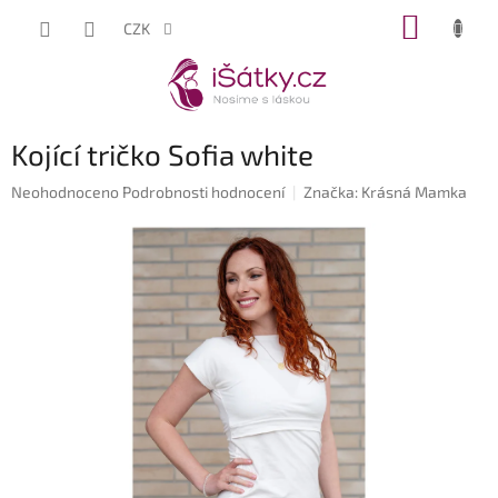
Přejít
NÁKUP
CZK
na
KOŠÍK
obsah
Kojící tričko Sofia white
Průměrné
Neohodnoceno
Podrobnosti hodnocení
Značka:
Krásná Mamka
hodnocení
produktu
je
0,0
z
5
hvězdiček.