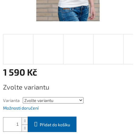
1 590 Kč
Měrná
Zvolte variantu
cena:
Varianta
Možnosti doručení
Přidat do košíku