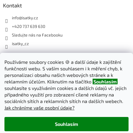
Kontakt
info
@
isatky.cz
+420 737 639 630
Sledujte nás na Facebooku
isatky_cz
Odebírat newsletter
Používáme soubory cookies 🍪 a další údaje k zajištění
funkčnosti webu. S vaším souhlasem i k měření chyb, k
Vložte svůj e-mail a my vám budeme zasílat informace o nových
personalizaci obsahu našich webových stránek a k
produktech na našem e-shopu.
reklamním účelům. Kliknutím na tlačítko
Souhlasím
souhlasíte s využíváním cookies a dalších údajů vč. jejich
E-mail
případného využití pro zobrazení cílené reklamy na
sociálních sítích a reklamních sítích na dalších webech.
Jak chráníme vaše osobní údaje?
PŘIHLÁSIT SE
Souhlasím