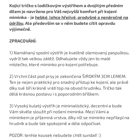
Kojicí tričko s lodičkovým výstřihem a dvojitým předním
dílem je navrženo pro Váš nejvyšší komfort při kojení
miminka - je
hebké, lehce hřejivé, prodyšné a nenáročné na
údržbu
. Ale především se v něm budete cítit opravdu
výjimečně.
ZPRACOVÁNÍ:
1) Namáhaný spodní výstřih je kvalitně olemovaný paspulkou,
vydrží tak velkou zátěž. Odhalujete vždy jen to malé
místečko, které miminko pro kojení potřebuje.
2) Vrchní část pod prsy je zakončena ŠIROKÝM 3CM LEMEM.
Ten je nejen praktický pro snadný přístup ke kojení, ale právě
díky své šíři krásně vrátí top na obvod hrudníku. Tričko tak
dělá krásnou postavu i s poporodním bříškem.
3) Vysoký kulatý výstřih je minimalistický, decentní a bude
Vám skvěle sloužit při nošení miminka. Mezi Vámi a
miminkem je příjemná vrstva, díky níž se miminko nepřilepí na
hrudník a bude tak spokojeně a déle odpočívat.
POZOR: tenhle kousek nebudete chtít sundat! :)