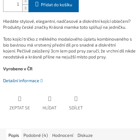
Přidat do košíku
Hledáte stylové, elegantní, nadčasové a diskrétní kojící oblečení?
Produkty české značky Krásná mamka toto splňují na jedničku.
Toto kojící tričko z měkkého modalového úpletu kombinovaného s
bio bavlnou má vrstvený přední díl pro snadné a diskrétní
kojení. Pečlivě založený 3cm lem pod prsy zaručí, že vrchní díl nikde
neodstává a krásně přilne na nejužší místo pod prsy.
Vyrobeno v ČR
Detailní informace
ZEPTAT SE
HLÍDAT
SDÍLET
Popis
Podobné (4)
Hodnocení
Diskuze