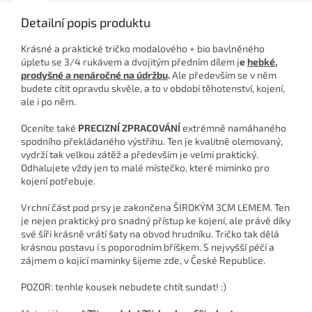
Detailní popis produktu
Krásné a praktické tričko modalového + bio bavlněného
úpletu se 3/4 rukávem a dvojitým předním dílem j
e
hebké,
prodyšné a nenáročné na údržbu
.
Ale především se v něm
budete cítit opravdu skvěle, a to v období těhotenství, kojení,
ale i po něm.
Oceníte také
PRECIZNÍ ZPRACOVÁNÍ
extrémně namáhaného
spodního překládaného výstřihu. Ten je kvalitně olemovaný,
vydrží tak velkou zátěž a především je velmi praktický.
Odhalujete vždy jen to malé místečko, které miminko pro
kojení potřebuje.
Vrchní část pod prsy je zakončena ŠIROKÝM 3CM LEMEM. Ten
je nejen praktický pro snadný přístup ke kojení, ale právě díky
své šíři krásně vrátí šaty na obvod hrudníku. Tričko tak dělá
krásnou postavu i s poporodním bříškem. S nejvyšší péčí a
zájmem o kojící maminky šijeme zde, v České Republice.
POZOR: tenhle kousek nebudete chtít sundat! :)