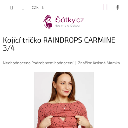
Přejít
NÁKUP
CZK
na
KOŠÍK
obsah
Kojící tričko RAINDROPS CARMINE
3/4
Průměrné
Neohodnoceno
Podrobnosti hodnocení
Značka:
Krásná Mamka
hodnocení
produktu
je
0,0
z
5
hvězdiček.