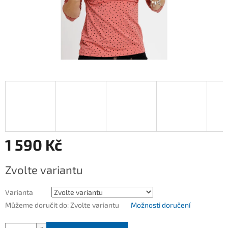
1 590 Kč
Měrná
Zvolte variantu
cena:
Varianta
Můžeme doručit do:
Zvolte variantu
Možnosti doručení