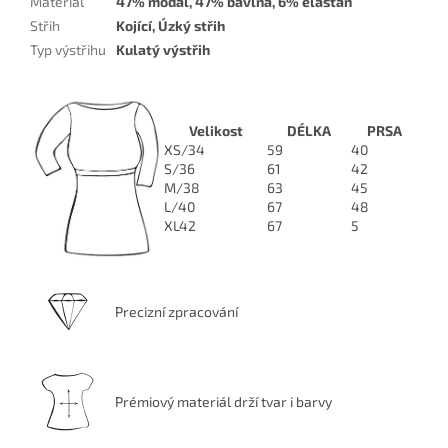
Materiál
47% modal, 47% bavlna, 6% elastan
Střih
Kojící, Úzký střih
Typ výstřihu
Kulatý výstřih
Velikost
DÉLKA
PRSA
XS/34
59
40
S/36
61
42
M/38
63
45
L/40
67
48
XL42
67
5
Precizní zpracování
Prémiový materiál drží tvar i barvy