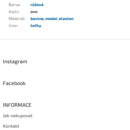
Barva
:
růžová
Kojící
:
ano
Materiál
:
bavlna
,
modal
,
elastan
Vzor
:
tečky
Z
á
p
a
Instagram
t
í
Facebook
INFORMACE
Jak nakupovat
Kontakt