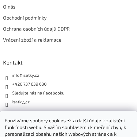
O nás
Obchodní podmínky
Ochrana osobních údajů GDPR
Vrácení zboží a reklamace
Kontakt
info
@
isatky.cz
+420 737 639 630
Sledujte nás na Facebooku
isatky_cz
Odebírat newsletter
Používáme soubory cookies 🍪 a další údaje k zajištění
funkčnosti webu. S vaším souhlasem i k měření chyb, k
Vložte svůj e-mail a my vám budeme zasílat informace o nových
personalizaci obsahu našich webových stránek a k