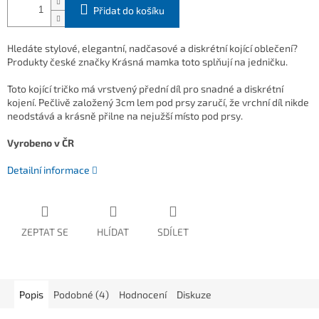
Přidat do košíku
Hledáte stylové, elegantní, nadčasové a diskrétní kojící oblečení?
Produkty české značky Krásná mamka toto splňují na jedničku.
Toto kojící tričko má vrstvený přední díl pro snadné a diskrétní
kojení. Pečlivě založený 3cm lem pod prsy zaručí, že vrchní díl nikde
neodstává a krásně přilne na nejužší místo pod prsy.
Vyrobeno v ČR
Detailní informace
ZEPTAT SE
HLÍDAT
SDÍLET
Popis
Podobné (4)
Hodnocení
Diskuze