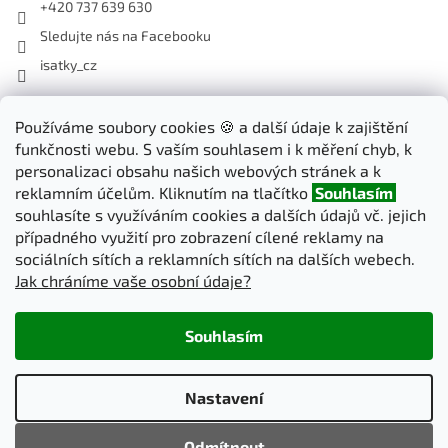
+420 737 639 630
Sledujte nás na Facebooku
isatky_cz
Odebírat newsletter
Používáme soubory cookies 🍪 a další údaje k zajištění
funkčnosti webu. S vaším souhlasem i k měření chyb, k
Vložte svůj e-mail a my vám budeme zasílat informace o nových
personalizaci obsahu našich webových stránek a k
produktech na našem e-shopu.
reklamním účelům. Kliknutím na tlačítko
Souhlasím
souhlasíte s využíváním cookies a dalších údajů vč. jejich
E-mail
případného využití pro zobrazení cílené reklamy na
sociálních sítích a reklamních sítích na dalších webech.
Jak chráníme vaše osobní údaje?
PŘIHLÁSIT SE
Souhlasím
Vytvořil Shoptet
Nastavení
Copyright 2026
iSatky.cz
. Všechna práva vyhrazena.
Upravit
Odmítnout