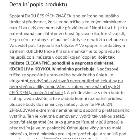
Detailní popis produktu
Spojení DVOU ČESKÝCH ZNAČEK, spojení toho nejlepšího.
Umíte si představit, že si jedno tričko s kojeným miminkem v
náručí za celý den nemusíte převléknout? Není to sci-fi, je to
patentovaná speciální povrchová úprava trika, která zajistí,
že po něm tekutiny stečou, nečistoty se neudrží a nebude na
Vás vidět pot. To jsou trika CityZen® Ve spojení s přitažlivým
střihem KOJICÍHO trička Krásná mamka® je to opravdu to
nejlepší, co si můžete v období kojení dopřát.
Kojit tak
můžete ELEGANTNĚ, pohodlně a naprosto diskrétně.
KDEKOLIV a KDYKOLIV miminko potřebuje.
Nadčasové
tričko ze speciálně upraveného bavlněného úpletu je
elegantní
, prodyšné a zároveň nepropotitelné, tekutiny po
něm stečou a díky tomu Vám i s kojencem v náručí vydrží
CELÝ DEN (a možná i několik)
. A především se v něm budete
cítit opravdu skvěle, a to v období kojení rozhodně přidává
plusové body do maminčiny nálady. Oceníte PRECIZNÍ
ZPRACOVÁNÍ extrémně namáhaného spodního překládaného
výstřihu. Ten je kvalitně olemovaný, vydrží tak velkou zátěž,
prosvítá elegantně (ne jako guma zaříznutá v půli prsou) a
především je velmi praktický. Odhalujete vždy jen to malé
místečko, které miminko pro kojení potřebuje. Vrchní díl pod