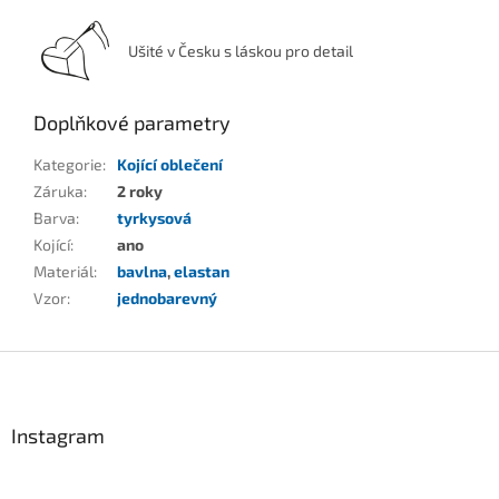
Ušité v Česku s láskou pro detail
Doplňkové parametry
Kategorie
:
Kojící oblečení
Záruka
:
2 roky
Barva
:
tyrkysová
Kojící
:
ano
Materiál
:
bavlna
,
elastan
Vzor
:
jednobarevný
Z
á
p
a
Instagram
t
í