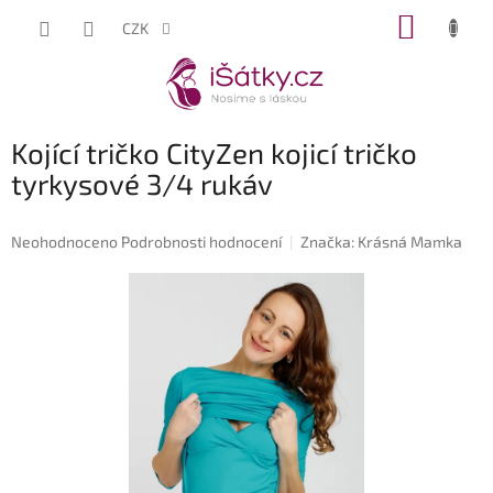
Přejít
NÁKUP
CZK
na
KOŠÍK
obsah
Kojící tričko CityZen kojicí tričko
tyrkysové 3/4 rukáv
Průměrné
Neohodnoceno
Podrobnosti hodnocení
Značka:
Krásná Mamka
hodnocení
produktu
je
0,0
z
5
hvězdiček.