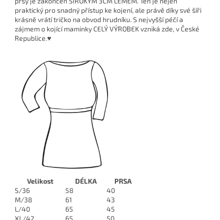
prsy je zakončen ŠIROKÝM 3CM LEMEM. Ten je nejen
praktický pro snadný přístup ke kojení, ale právě díky své šíři
krásně vrátí tričko na obvod hrudníku. S nejvyšší péčí a
zájmem o kojící maminky CELÝ VÝROBEK vzniká zde, v České
Republice.♥
Velikost
DÉLKA
PRSA
S/36
58
40
M/38
61
43
L/40
65
45
XL/42
65
50