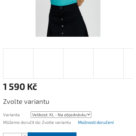
1 590 Kč
Měrná
Zvolte variantu
cena:
Varianta
Můžeme doručit do:
Zvolte variantu
Možnosti doručení