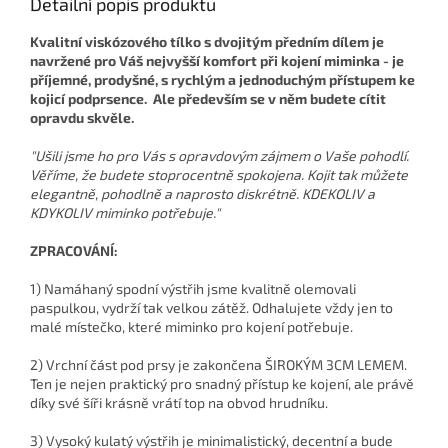
Detailní popis produktu
Kvalitní viskózového tílko s dvojitým předním dílem je
navržené pro Váš nejvyšší komfort při kojení miminka - je
příjemné, prodyšné, s rychlým a jednoduchým přístupem ke
kojicí podprsence. Ale především se v něm budete cítit
opravdu skvěle.
"Ušili jsme ho pro Vás s opravdovým zájmem o Vaše pohodlí.
Věříme, že budete stoprocentně spokojena. Kojit tak můžete
elegantně, pohodlně a naprosto diskrétně. KDEKOLIV a
KDYKOLIV miminko potřebuje."
ZPRACOVÁNÍ:
1) Namáhaný spodní výstřih jsme kvalitně olemovali
paspulkou, vydrží tak velkou zátěž. Odhalujete vždy jen to
malé místečko, které miminko pro kojení potřebuje.
2) Vrchní část pod prsy je zakončena ŠIROKÝM 3CM LEMEM.
Ten je nejen praktický pro snadný přístup ke kojení, ale právě
díky své šíři krásně vrátí top na obvod hrudníku.
3) Vysoký kulatý výstřih je minimalistický, decentní a bude