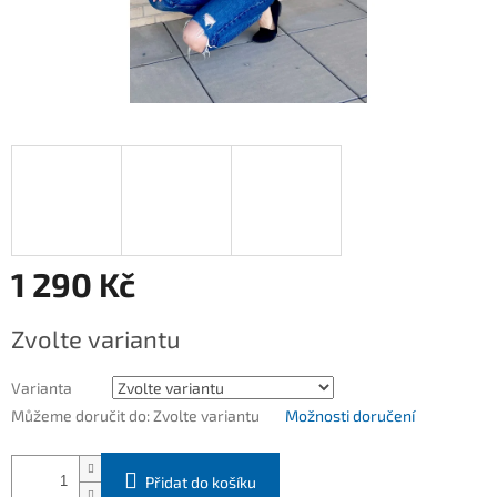
1 290 Kč
Měrná
Zvolte variantu
cena:
Varianta
Můžeme doručit do:
Zvolte variantu
Možnosti doručení
Přidat do košíku