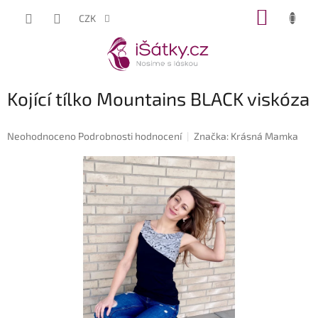
Přejít
NÁKUP
CZK
na
KOŠÍK
obsah
Kojící tílko Mountains BLACK viskóza
Průměrné
Neohodnoceno
Podrobnosti hodnocení
Značka:
Krásná Mamka
hodnocení
produktu
je
0,0
z
5
hvězdiček.