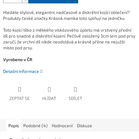
Hledáte stylové, elegantní, nadčasové a diskrétní kojící oblečení?
Produkty české značky Krásná mamka toto splňují na jedničku.
Toto kojící tílko z měkkého viskózového úpletu má vrstvený přední
díl pro snadné a diskrétní kojení. Pečlivě založený 3cm lem pod prsy
zaručí, že vrchní díl nikde neodstává a krásně přilne na nejužší
místo pod prsy.
Vyrobeno v ČR
Detailní informace
ZEPTAT SE
HLÍDAT
SDÍLET
Popis
Podobné (4)
Hodnocení
Diskuze