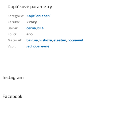
Doplňkové parametry
Kategorie
:
Kojící oblečení
Záruka
:
2 roky
Barva
:
černá
,
bílá
Kojící
:
ano
Materiál
:
bavlna
,
viskóza
,
elastan
,
polyamid
Vzor
:
jednobarevný
Z
á
p
a
Instagram
t
í
Facebook