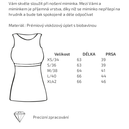
Vám skvěle sloužit při nošení miminka. Mezi Vámi a
miminkem je příjemná vrstva, díky níž se miminko nepřilepí na
hrudník a bude tak spokojeně a déle odpočívat
Materiál : Prémiový viskózový úplet s biobavlnou
Velikost
DÉLKA
PRSA
XS/34
63
39
S/36
63
39
M/38
64
41
L/40
66
44
XL42
66
46
Precizní zpracování