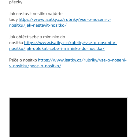
přezky
Jak nastavit nosítko najdete
tady
https://www.isatky.cz/rubriky/vse-o-noseni-v-
nositku/jak-nastavit-nositko/
Jak obléct sebe a miminko do
nosítka
https://www.isatky.cz/rubriky/vse-o-noseni-v-
nositku/jak-oblekat-sebe-i-miminko-do-nositka/
Péče o nosítko
https://www.isatky.cz/rubriky/vse-o-noseni-
v-nositku/pece-o-nositko/