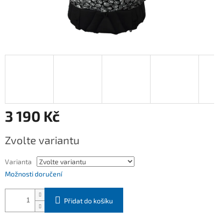
3 190 Kč
Měrná
Zvolte variantu
cena:
Varianta
Možnosti doručení
Přidat do košíku