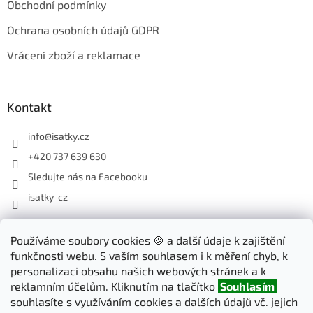
Obchodní podmínky
Ochrana osobních údajů GDPR
Vrácení zboží a reklamace
Kontakt
info
@
isatky.cz
+420 737 639 630
Sledujte nás na Facebooku
isatky_cz
Odebírat newsletter
Používáme soubory cookies 🍪 a další údaje k zajištění
funkčnosti webu. S vaším souhlasem i k měření chyb, k
Vložte svůj e-mail a my vám budeme zasílat informace o nových
personalizaci obsahu našich webových stránek a k
produktech na našem e-shopu.
reklamním účelům. Kliknutím na tlačítko
Souhlasím
souhlasíte s využíváním cookies a dalších údajů vč. jejich
E-mail