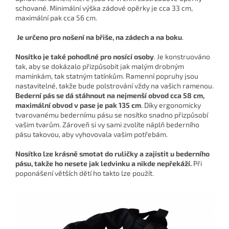
schované. Minimální výška zádové opěrky je cca 33 cm,
maximální pak cca 56 cm.
Je určeno pro nošení na břiše, na zádech a na boku
.
Nosítko je také
pohodlné pro nosící osoby
. Je konstruováno
tak, aby se dokázalo přizpůsobit jak malým drobným
maminkám, tak statným tatínkům. Ramenní popruhy jsou
nastavitelné, takže bude polstrování vždy na vašich ramenou.
Bederní pás se dá stáhnout na nejmenší obvod cca 58 cm,
maximální obvod v pase je pak 135 cm
. Díky ergonomicky
tvarovanému bedernímu pásu se nosítko snadno přizpůsobí
vašim tvarům. Zároveň si vy sami zvolíte náplň bederního
pásu takovou, aby vyhovovala vašim potřebám.
Nosítko lze krásně smotat do ruličky a zajistit u bederního
pásu, takže ho nesete jak ledvinku a nikde nepřekáží.
Při
poponášení větších dětí ho takto lze použít.