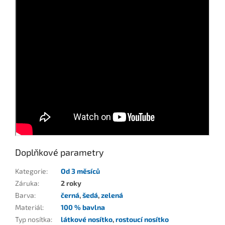
Doplňkové parametry
Kategorie
:
Od 3 měsíců
Záruka
:
2 roky
Barva
:
černá
,
šedá
,
zelená
Materiál
:
100 % bavlna
Typ nosítka
:
látkové nosítko
,
rostoucí nosítko