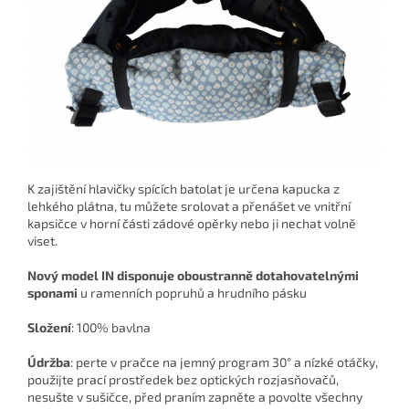
K zajištění hlavičky spících batolat je určena
kapucka z
lehkého plátna,
tu můžete srolovat a přenášet ve vnitřní
kapsičce v horní části zádové opěrky nebo ji nechat volně
viset.
Nový model IN disponuje oboustranně dotahovatelnými
sponami
u ramenních popruhů a hrudního pásku
Složení
:
100% bavlna
Údržba
: perte v pračce na jemný program 30° a nízké otáčky,
použijte prací prostředek bez optických rozjasňovačů,
nesušte v sušičce, před praním zapněte a povolte všechny