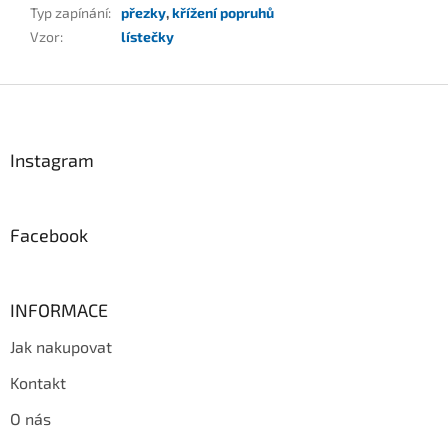
Typ zapínání
:
přezky
,
křížení popruhů
Vzor
:
lístečky
Z
á
p
a
Instagram
t
í
Facebook
INFORMACE
Jak nakupovat
Kontakt
O nás