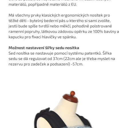
materiálů, popřípadně materiálů z EU.
Má všechny prvky klasických ergonomických nosítek pro
těžké děti - bytelný bederní pás u kterého si sami zvolíte,
jestli bude spíše tvrdší nebo měkčí, pohodlně polstrované
ramenní popruhy, látkovou zádovou opěrku ze 100% bavlny a
kapucku pro fixaci hlavičky ve spánku.
Možnost nastavení šířky sedu nosítka
Sed nosítka se nastavuje pomocí systému patentků. Šířka
sedu se dá regulovat od 37cm (22cm ale je třeba myslet na
rezervu pro zadeček a podsazení) -57cm.