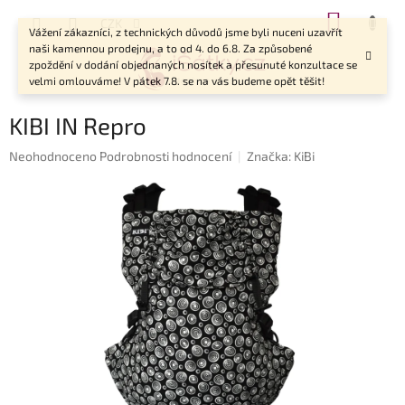
Přejít
NÁKUP
CZK
na
Vážení zákazníci, z technických důvodů jsme byli nuceni uzavřít
KOŠÍK
obsah
naši kamennou prodejnu, a to od 4. do 6.8. Za způsobené
zpoždění v dodání objednaných nosítek a přesunuté konzultace se
velmi omlouváme! V pátek 7.8. se na vás budeme opět těšit!
KIBI IN Repro
Průměrné
Neohodnoceno
Podrobnosti hodnocení
Značka:
KiBi
hodnocení
produktu
je
0,0
z
5
hvězdiček.