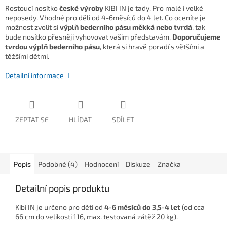
Rostoucí nosítko
české výroby
KIBI IN je tady. Pro malé i velké
neposedy. Vhodné pro děli od 4-6měsíců do 4 let. Co oceníte je
možnost zvolit si
výplň bederního pásu měkká nebo tvrdá
, tak
bude nosítko přesněji vyhovovat vašim představám.
Doporučujeme
tvrdou výplň bederního pásu
, která si hravě poradí s většími a
těžšími dětmi.
Detailní informace
ZEPTAT SE
HLÍDAT
SDÍLET
Popis
Podobné (4)
Hodnocení
Diskuze
Značka
Detailní popis produktu
Kibi IN je určeno pro děti od
4-6 měsíců do 3,5-4 let
(od cca
66 cm do velikosti 116, max. testovaná zátěž 20 kg).