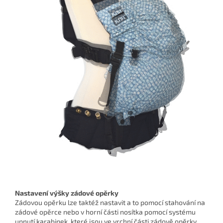
Nastavení výšky zádové opěrky
Zádovou opěrku lze taktéž nastavit a to pomocí stahování na
zádové opěrce nebo v horní části nosítka pomocí systému
upnutí karabinek, které jsou ve vrchní části zádově opěrky