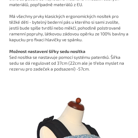
materiálů, popřípadně materiálů z EU.
Má všechny prvky klasických ergonomických nosítek pro
těžké děti - bytelný bederní pás u kterého si sami zvolíte,
jestli bude spíše tvrdší nebo měkčí, pohodlně polstrované
ramenní popruhy, látkovou zádovou opěrku ze 100% bavlny a
kapucku pro fixaci hlavičky ve spánku.
Možnost nastavení šířky sedu nosítka
Sed nosítka se nastavuje pomocí systému patentků. Šířka
sedu se dá regulovat od 37cm (22cm ale je třeba myslet na
rezervu pro zadeček a podsazení) -57cm.