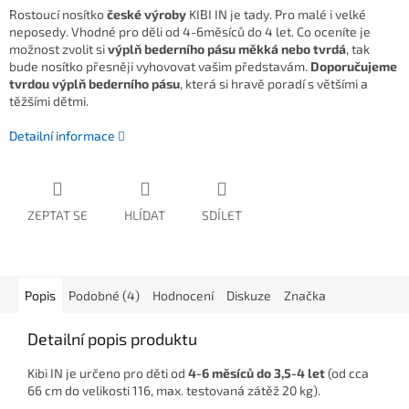
Rostoucí nosítko
české výroby
KIBI IN je tady. Pro malé i velké
neposedy. Vhodné pro děli od 4-6měsíců do 4 let. Co oceníte je
možnost zvolit si
výplň bederního pásu měkká nebo tvrdá
, tak
bude nosítko přesněji vyhovovat vašim představám.
Doporučujeme
tvrdou výplň bederního pásu
, která si hravě poradí s většími a
těžšími dětmi.
Detailní informace
ZEPTAT SE
HLÍDAT
SDÍLET
Popis
Podobné (4)
Hodnocení
Diskuze
Značka
Detailní popis produktu
Kibi IN je určeno pro děti od
4-6 měsíců do 3,5-4 let
(od cca
66 cm do velikosti 116, max. testovaná zátěž 20 kg).