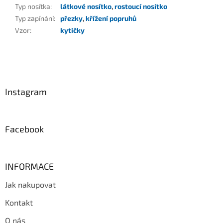
Typ nosítka
:
látkové nosítko
,
rostoucí nosítko
Typ zapínání
:
přezky
,
křížení popruhů
Vzor
:
kytičky
Z
á
p
a
Instagram
t
í
Facebook
INFORMACE
Jak nakupovat
Kontakt
O nás