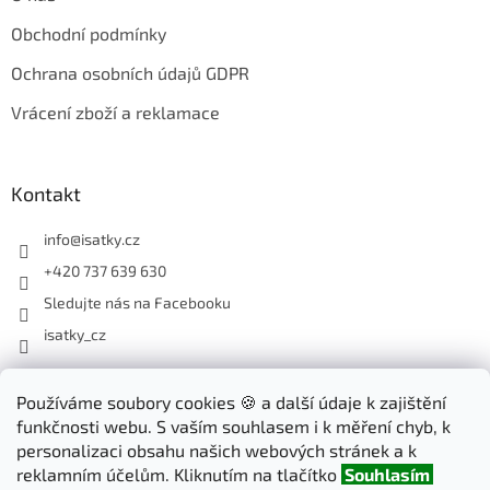
Obchodní podmínky
Ochrana osobních údajů GDPR
Vrácení zboží a reklamace
Kontakt
info
@
isatky.cz
+420 737 639 630
Sledujte nás na Facebooku
isatky_cz
Odebírat newsletter
Používáme soubory cookies 🍪 a další údaje k zajištění
funkčnosti webu. S vaším souhlasem i k měření chyb, k
Vložte svůj e-mail a my vám budeme zasílat informace o nových
personalizaci obsahu našich webových stránek a k
produktech na našem e-shopu.
reklamním účelům. Kliknutím na tlačítko
Souhlasím