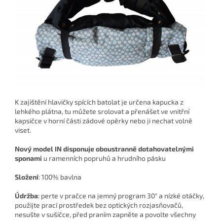
K zajištění hlavičky spících batolat je určena
kapucka z
lehkého plátna,
tu můžete srolovat a přenášet ve vnitřní
kapsičce v horní části zádové opěrky nebo ji nechat volně
viset.
Nový model IN disponuje oboustranně dotahovatelnými
sponami
u ramenních popruhů a hrudního pásku
Složení
:
100% bavlna
Údržba
: perte v pračce na jemný program 30° a nízké otáčky,
použijte prací prostředek bez optických rozjasňovačů,
nesušte v sušičce, před praním zapněte a povolte všechny