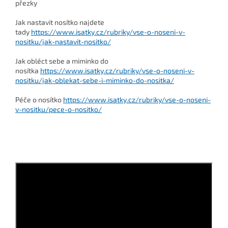
přezky
Jak nastavit nosítko najdete
tady
https://www.isatky.cz/rubriky/vse-o-noseni-v-
nositku/jak-nastavit-nositko/
Jak obléct sebe a miminko do
nosítka
https://www.isatky.cz/rubriky/vse-o-noseni-v-
nositku/jak-oblekat-sebe-i-miminko-do-nositka/
Péče o nosítko
https://www.isatky.cz/rubriky/vse-o-noseni-
v-nositku/pece-o-nositko/