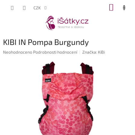
Přejít
NÁKUP
CZK
na
KOŠÍK
obsah
KIBI IN Pompa Burgundy
Průměrné
Neohodnoceno
Podrobnosti hodnocení
Značka:
KiBi
hodnocení
produktu
je
0,0
z
5
hvězdiček.