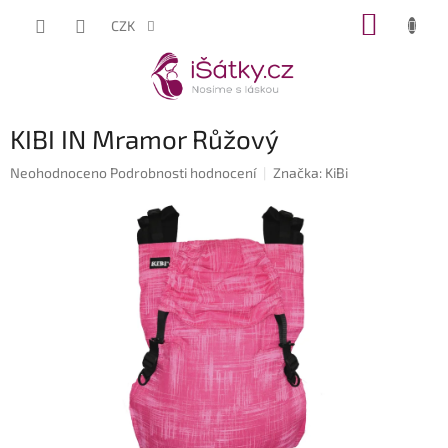
Přejít
NÁKUP
CZK
na
KOŠÍK
obsah
KIBI IN Mramor Růžový
Průměrné
Neohodnoceno
Podrobnosti hodnocení
Značka:
KiBi
hodnocení
produktu
je
0,0
z
5
hvězdiček.