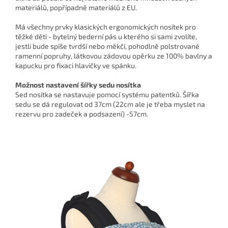
materiálů, popřípadně materiálů z EU.
Má všechny prvky klasických ergonomických nosítek pro
těžké děti - bytelný bederní pás u kterého si sami zvolíte,
jestli bude spíše tvrdší nebo měkčí, pohodlně polstrované
ramenní popruhy, látkovou zádovou opěrku ze 100% bavlny a
kapucku pro fixaci hlavičky ve spánku.
Možnost nastavení šířky sedu nosítka
Sed nosítka se nastavuje pomocí systému patentků. Šířka
sedu se dá regulovat od 37cm (22cm ale je třeba myslet na
rezervu pro zadeček a podsazení) -57cm.