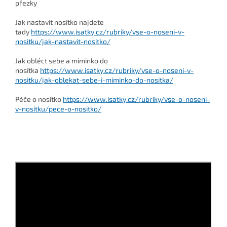
přezky
Jak nastavit nosítko najdete
tady
https://www.isatky.cz/rubriky/vse-o-noseni-v-
nositku/jak-nastavit-nositko/
Jak obléct sebe a miminko do
nosítka
https://www.isatky.cz/rubriky/vse-o-noseni-v-
nositku/jak-oblekat-sebe-i-miminko-do-nositka/
Péče o nosítko
https://www.isatky.cz/rubriky/vse-o-noseni-
v-nositku/pece-o-nositko/