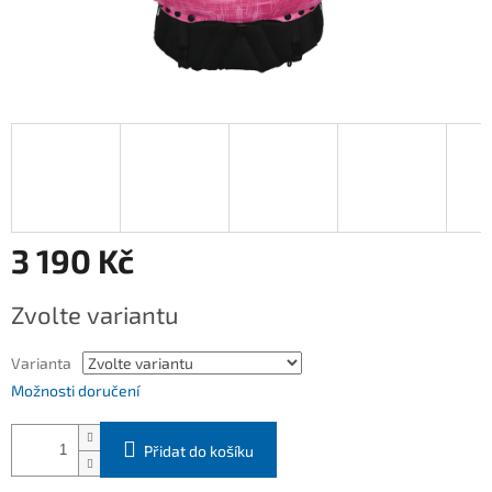
3 190 Kč
Měrná
Zvolte variantu
cena:
Varianta
Možnosti doručení
Přidat do košíku