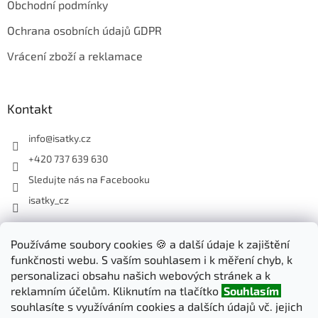
Obchodní podmínky
Ochrana osobních údajů GDPR
Vrácení zboží a reklamace
Kontakt
info
@
isatky.cz
+420 737 639 630
Sledujte nás na Facebooku
isatky_cz
Odebírat newsletter
Používáme soubory cookies 🍪 a další údaje k zajištění
funkčnosti webu. S vaším souhlasem i k měření chyb, k
Vložte svůj e-mail a my vám budeme zasílat informace o nových
personalizaci obsahu našich webových stránek a k
produktech na našem e-shopu.
reklamním účelům. Kliknutím na tlačítko
Souhlasím
souhlasíte s využíváním cookies a dalších údajů vč. jejich
E-mail