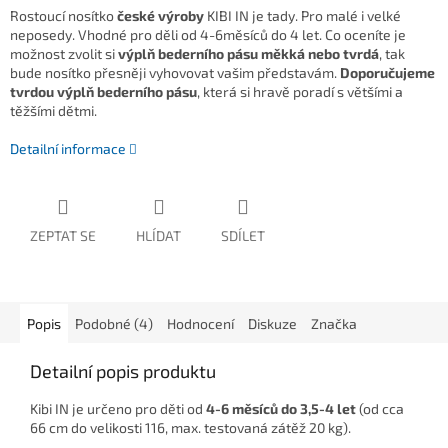
Rostoucí nosítko
české výroby
KIBI IN je tady. Pro malé i velké
neposedy. Vhodné pro děli od 4-6měsíců do 4 let. Co oceníte je
možnost zvolit si
výplň bederního pásu měkká nebo tvrdá
, tak
bude nosítko přesněji vyhovovat vašim představám.
Doporučujeme
tvrdou výplň bederního pásu
, která si hravě poradí s většími a
těžšími dětmi.
Detailní informace
ZEPTAT SE
HLÍDAT
SDÍLET
Popis
Podobné (4)
Hodnocení
Diskuze
Značka
Detailní popis produktu
Kibi IN je určeno pro děti od
4-6 měsíců do 3,5-4 let
(od cca
66 cm do velikosti 116, max. testovaná zátěž 20 kg).