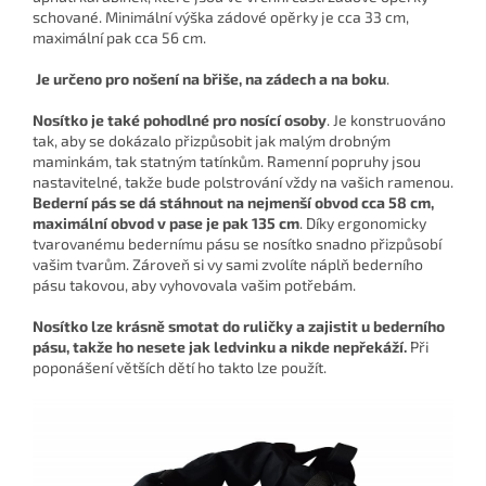
schované. Minimální výška zádové opěrky je cca 33 cm,
maximální pak cca 56 cm.
Je určeno pro nošení na břiše, na zádech a na boku
.
Nosítko je také
pohodlné pro nosící osoby
. Je konstruováno
tak, aby se dokázalo přizpůsobit jak malým drobným
maminkám, tak statným tatínkům. Ramenní popruhy jsou
nastavitelné, takže bude polstrování vždy na vašich ramenou.
Bederní pás se dá stáhnout na nejmenší obvod cca 58 cm,
maximální obvod v pase je pak 135 cm
. Díky ergonomicky
tvarovanému bedernímu pásu se nosítko snadno přizpůsobí
vašim tvarům. Zároveň si vy sami zvolíte náplň bederního
pásu takovou, aby vyhovovala vašim potřebám.
Nosítko lze krásně smotat do ruličky a zajistit u bederního
pásu, takže ho nesete jak ledvinku a nikde nepřekáží.
Při
poponášení větších dětí ho takto lze použít.