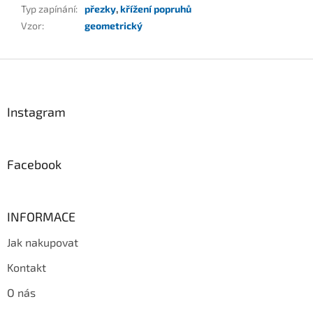
Typ zapínání
:
přezky
,
křížení popruhů
Vzor
:
geometrický
Z
á
p
a
Instagram
t
í
Facebook
INFORMACE
Jak nakupovat
Kontakt
O nás