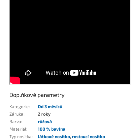
Doplňkové parametry
Kategorie
:
Od 3 měsíců
Záruka
:
2 roky
Barva
:
růžová
Materiál
:
100 % bavlna
Typ nosítka
:
látkové nosítko
,
rostoucí nosítko