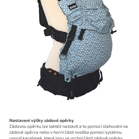
Nastavení výšky zádové opěrky
Zádovou opěrku lze taktéž nastavit a to pomocí stahování na
zádové opěrce nebo v horní části nosítka pomocí systému
upnutí karabinek, které jsou ve vrchní části zádově opěrky