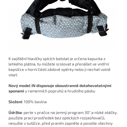
K zajištění hlavičky spících batolat je určena
kapucka z
lehkého plátna,
tu můžete srolovat a přenášet ve vnitřní
kapsičce v horní části zádové opěrky nebo ji nechat volně
viset.
Nový model IN disponuje oboustranně dotahovatelnými
sponami
u ramenních popruhů a hrudního pásku
Složení
:
100% bavlna
Údržba
: perte v pračce na jemný program 30° a nízké otáčky,
použijte prací prostředek bez optických rozjasňovačů,
nesušte v sušičce, před praním zapněte a povolte všechny