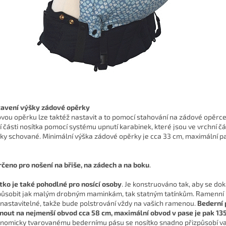
avení výšky zádové opěrky
vou opěrku lze taktéž nastavit a to pomocí stahování na zádové opěrc
í části nosítka pomocí systému upnutí karabinek, které jsou ve vrchní č
ky schované. Minimální výška zádové opěrky je cca 33 cm, maximální p
rčeno pro nošení na břiše, na zádech a na boku
.
tko je také
pohodlné pro nosící osoby
. Je konstruováno tak, aby se do
působit jak malým drobným maminkám, tak statným tatínkům. Ramenní
 nastavitelné, takže bude polstrování vždy na vašich ramenou.
Bederní 
nout na nejmenší obvod cca 58 cm,
maximální obvod v pase je pak 13
nomicky tvarovanému bedernímu pásu se nosítko snadno přizpůsobí v