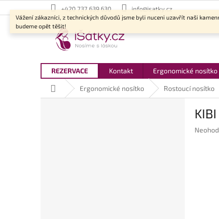
Přejít
+420 737 639 630
info@isatky.cz
na
Vážení zákazníci, z technických důvodů jsme byli nuceni uzavřít naši kamen
obsah
budeme opět těšit!
REZERVACE
Kontakt
Ergonomické nosítko
Domů
Ergonomické nosítko
Rostoucí nosítko
P
KIBI
o
s
Průměr
Neohod
t
hodnoc
r
produkt
a
je
n
0,0
z
n
5
í
hvězdič
p
a