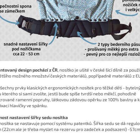
ntovaný design pochází z ČR
, nosítko je ušité v české šicí dílně za použi
ětšího možného množství českých materiálů, popřípadně materiálů z EU
šechny prvky klasických ergonomických nosítek pro těžké děti - byteln
u kterého si sami zvolíte, jestli bude spíše tvrdší nebo měkčí, pohodlně
trované ramenní popruhy, látkovou zádovou opěrku ze 100% bavlny a 
fixaci hlavičky ve spánku.
ost nastavení šířky sedu nosítka
nosítka se nastavuje pomocí systému patentků. Šířka sedu se dá regulo
 (22cm ale je třeba myslet na rezervu pro zadeček a podsazení) -57cm