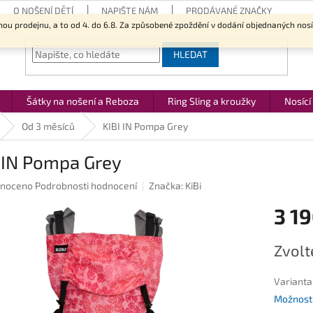
O NOŠENÍ DĚTÍ
NAPIŠTE NÁM
PRODÁVANÉ ZNAČKY
nou prodejnu, a to od 4. do 6.8. Za způsobené zpoždění v dodání objednaných nos
HLEDAT
Šátky na nošení a Reboza
Ring Sling a kroužky
Nosící
Od 3 měsíců
KIBI IN Pompa Grey
 IN Pompa Grey
né
noceno
Podrobnosti hodnocení
Značka:
KiBi
ení
3 19
u
Měrná
Zvolt
cena:
ek.
Varianta
Možnosti