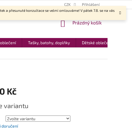
CZK
Přihlášení
ítek a přesunuté konzultace se velmi omlouváme! V pátek 7.8. se na vás
NÁKUPNÍ
Prázdný košík
KOŠÍK
 oblečení
Tašky, batohy, doplňky
Dětské oblečení
Dár
0 Kč
e variantu
 doručení