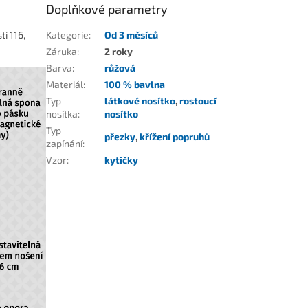
Doplňkové parametry
ti 116,
Kategorie
:
Od 3 měsíců
Záruka
:
2 roky
Barva
:
růžová
Materiál
:
100 % bavlna
Typ
látkové nosítko
,
rostoucí
nosítka
:
nosítko
Typ
přezky
,
křížení popruhů
zapínání
:
Vzor
:
kytičky