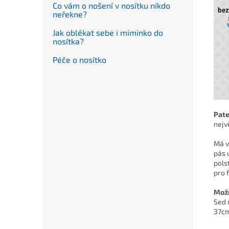
Co vám o nošení v nosítku nikdo
neřekne?
Jak oblékat sebe i miminko do
nosítka?
Péče o nosítko
Pate
nejv
Má v
pás 
pols
pro 
Možn
Sed 
37cm