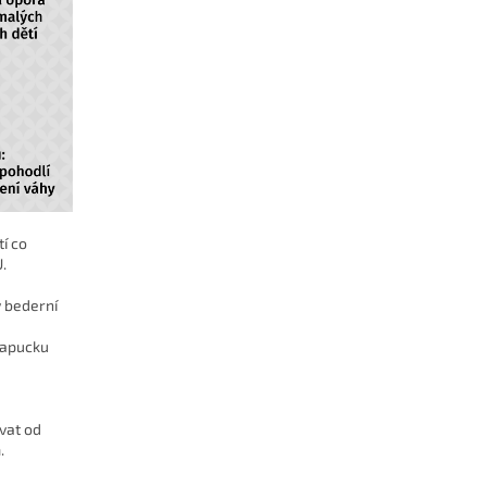
tí co
.
ý bederní
kapucku
vat od
.