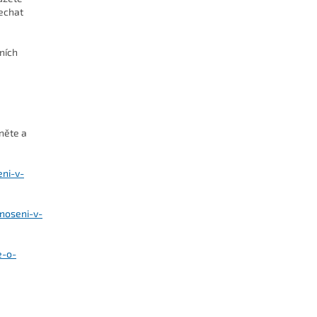
nechat
ních
něte a
eni-v-
noseni-v-
e-o-