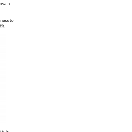
vovala
o nesete
ít.
ůžete