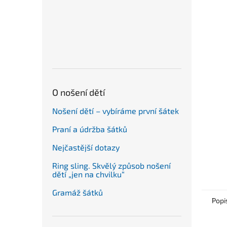
n
e
l
O nošení dětí
Nošení dětí – vybíráme první šátek
Praní a údržba šátků
Nejčastější dotazy
Ring sling. Skvělý způsob nošení
dětí „jen na chvilku“
Gramáž šátků
Popi