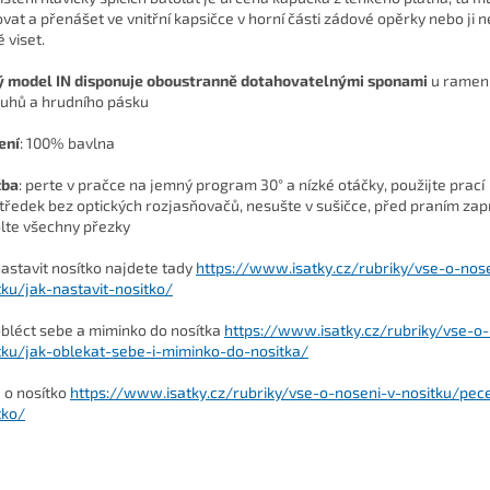
ovat a přenášet ve vnitřní kapsičce v horní části zádové opěrky nebo ji 
 viset.
 model IN disponuje oboustranně dotahovatelnými sponami
u ramen
uhů a hrudního pásku
ení
:
100% bavlna
žba
: perte v pračce na jemný program 30° a nízké otáčky, použijte prací
tředek bez optických rozjasňovačů, nesušte v sušičce, před praním zap
lte všechny přezky
nastavit nosítko najdete tady
https://www.isatky.cz/rubriky/vse-o-nos
tku/jak-nastavit-nositko/
obléct sebe a miminko do nosítka
https://www.isatky.cz/rubriky/vse-o-
tku/jak-oblekat-sebe-i-miminko-do-nositka/
 o nosítko
https://www.isatky.cz/rubriky/vse-o-noseni-v-nositku/pec
tko/