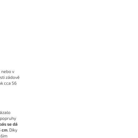
e nebo v
ásti zádově
ak cca 56
kázalo
 popruhy
pás se dá
5 cm
. Díky
ašim