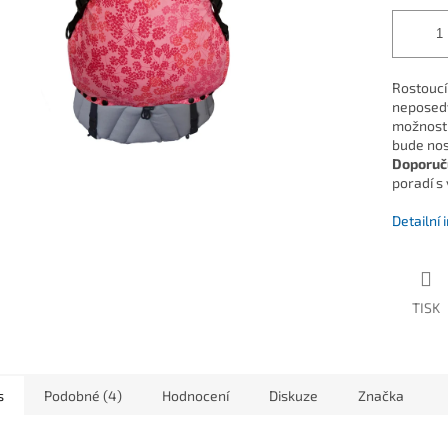
Rostoucí
neposedy
možnost 
bude nos
Doporuč
poradí s 
Detailní
TISK
s
Podobné (4)
Hodnocení
Diskuze
Značka