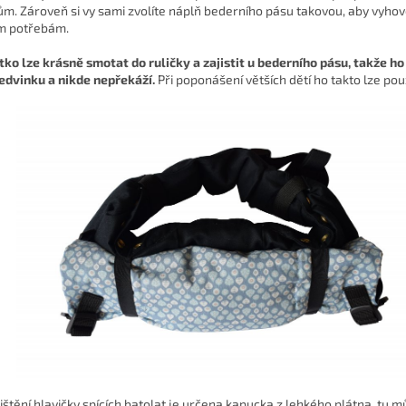
ům. Zároveň si vy sami zvolíte náplň bederního pásu takovou, aby vyho
m potřebám.
tko lze krásně smotat do ruličky a zajistit u bederního pásu, takže h
ledvinku a nikde nepřekáží.
Při poponášení větších dětí ho takto lze použ
ištění hlavičky spících batolat je určena
kapucka z lehkého plátna,
tu m