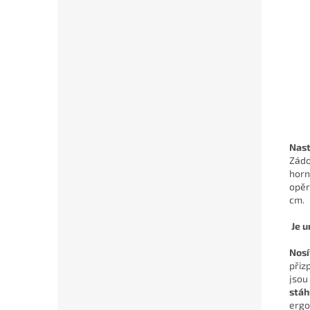
Nast
Zádo
horn
opěr
cm.
Je u
Nosí
přiz
jsou
stáh
ergo