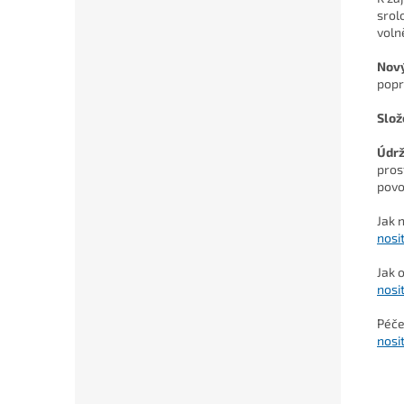
srol
volně
Nový
popr
Slož
Údr
pros
povo
Jak 
nosi
Jak 
nosi
Péče
nosi