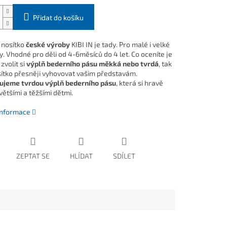
Přidat do košíku
 nosítko
české výroby
KIBI IN je tady. Pro malé i velké
. Vhodné pro děli od 4-6měsíců do 4 let. Co oceníte je
zvolit si
výplň bederního pásu měkká nebo tvrdá
, tak
ítko přesněji vyhovovat vašim představám.
ujeme tvrdou výplň bederního pásu
, která si hravě
většími a těžšími dětmi.
 informace
ZEPTAT SE
HLÍDAT
SDÍLET