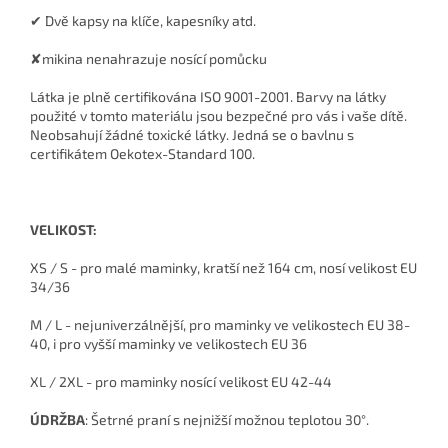
✔ Dvě kapsy na klíče, kapesníky atd.
✘mikina nenahrazuje nosící pomůcku
Látka je plně certifikována ISO 9001-2001. Barvy na látky
použité v tomto materiálu jsou bezpečné pro vás i vaše dítě.
Neobsahují žádné toxické látky. Jedná se o bavlnu s
certifikátem Oekotex-Standard 100.
VELIKOST:
XS / S - pro malé maminky, kratší než 164 cm, nosí velikost EU
34/36
M / L - nejuniverzálnější, pro maminky ve velikostech EU 38-
40, i pro vyšší maminky ve velikostech EU 36
XL / 2XL - pro maminky nosící velikost EU 42-44
ÚDRŽBA
: Šetrné praní s nejnižší možnou teplotou 30°.