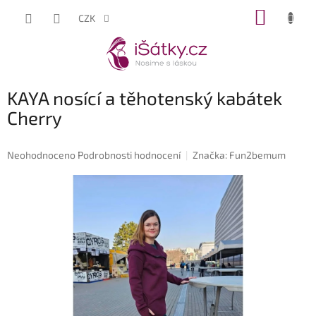
Přejít
NÁKUP
CZK
na
KOŠÍK
obsah
KAYA nosící a těhotenský kabátek
Cherry
Průměrné
Neohodnoceno
Podrobnosti hodnocení
Značka:
Fun2bemum
hodnocení
produktu
je
0,0
z
5
hvězdiček.