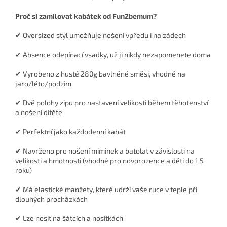
Proč si zamilovat kabátek od Fun2bemum?
✔ Oversized styl umožňuje nošení vpředu i na zádech
✔ Absence odepínací vsadky, už ji nikdy nezapomenete doma
✔ Vyrobeno z husté 280g bavlněné směsi, vhodné na
jaro/léto/podzim
✔ Dvě polohy zipu pro nastavení velikosti během těhotenství
a nošení dítěte
✔ Perfektní jako každodenní kabát
✔ Navrženo pro nošení miminek a batolat v závislosti na
velikosti a hmotnosti (vhodné pro novorozence a děti do 1,5
roku)
✔ Má elastické manžety, které udrží vaše ruce v teple při
dlouhých procházkách
✔ Lze nosit na šátcích a nosítkách