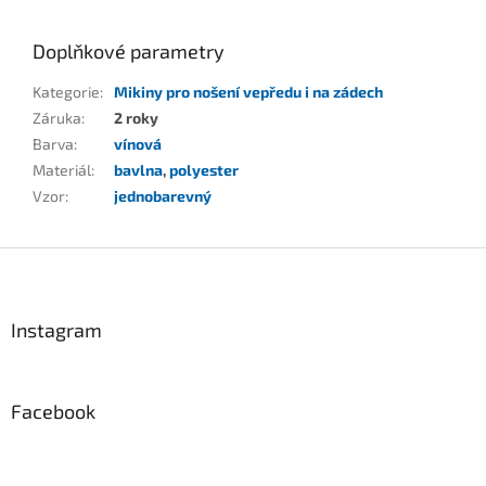
Doplňkové parametry
Kategorie
:
Mikiny pro nošení vepředu i na zádech
Záruka
:
2 roky
Barva
:
vínová
Materiál
:
bavlna
,
polyester
Vzor
:
jednobarevný
Z
á
p
a
Instagram
t
í
Facebook