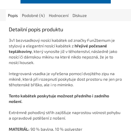
Popis
Podobné (4)
Hodnocení
Diskuze
Detailní popis produktu
3v1 bezvsadkový nosící kabátek od značky
Fun2bemum je
stylový a elegantní nosící kabátek z
hřejivé počesané
teplákoviny
, který vynosíte již v těhotenství, následně jako
nosící či dámskou mikinu na které nikdo nepozná, že je to
nosící kousek.
Integrovaná vsadka je vyřešena pomocí dvojitého zipu na
mikině, která při rozepnutí poskytuje dost prostoru ne jen pro
těhotenské bříško, ale i ro miminko.
Tento kabátek poskytuje možnost předního i zadního
nošení.
Extrémně pohodlný střih zajišťuje naprostou volnost pohybu
a opravdové potěšení z nošení.
MATERIÁL:
90 % bavlna, 10 % polyester