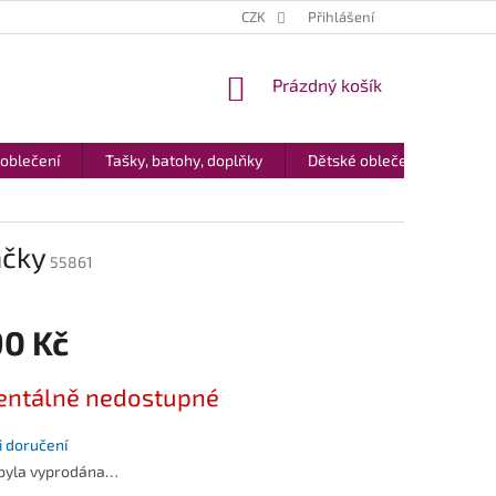
CZK
Přihlášení
NÁKUPNÍ
Prázdný košík
KOŠÍK
 oblečení
Tašky, batohy, doplňky
Dětské oblečení
Dár
áčky
55861
90 Kč
ntálně nedostupné
 doručení
 byla vyprodána…