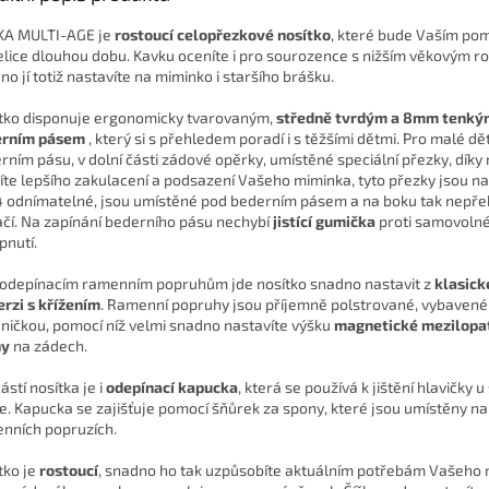
A MULTI-AGE je
rostoucí celopřezkové nosítko
, které bude Vaším p
elice dlouhou dobu. Kavku oceníte i pro sourozence s nižším věkovým 
no jí totiž nastavíte na miminko i staršího brášku.
tko disponuje ergonomicky tvarovaným,
středně tvrdým a 8mm tenký
erním pásem
, který si s přehledem poradí i s těžšími dětmi. Pro malé dět
rním pásu, v dolní části zádové opěrky, umístěné speciální přezky, díky
líte lepšího zakulacení a podsazení Vašeho miminka, tyto přezky jsou n
 odnímatelné, jsou umístěné pod bederním pásem a na boku tak nepřek
ačí. Na zapínání bederního pásu nechybí
jistící gumička
proti samovoln
pnutí.
 odepínacím ramenním popruhům jde nosítko snadno nastavit z
klasick
erzi s křížením
. Ramenní popruhy jsou příjemně polstrované, vybavené
jničkou, pomocí níž velmi snadno nastavíte výšku
magnetické mezilopa
ny
na zádech.
ástí nosítka je i
odepínací kapucka
, která se používá k jištění hlavičky u
e.
Kapucka se zajišťuje pomocí šňůrek za spony, které jsou umístěny na
nních popruzích.
tko je
rostoucí
, snadno ho tak uzpůsobíte aktuálním potřebám Vašeho 