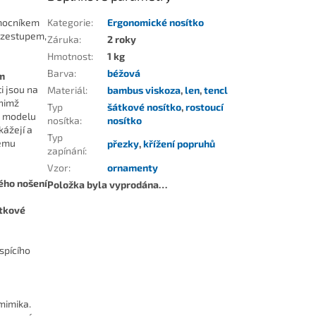
omocníkem
Kategorie
:
Ergonomické nosítko
rozestupem,
Záruka
:
2 roky
Hmotnost
:
1 kg
Barva
:
béžová
m
i jsou na
Materiál
:
bambus viskoza
,
len
,
tencl
 nimž
Typ
šátkové nosítko
,
rostoucí
a modelu
nosítka
:
nosítko
ážejí a
Typ
ému
přezky
,
křížení popruhů
zapínání
:
Vzor
:
ornamenty
ého nošení
Položka byla vyprodána…
tkové
 spícího
mimika.