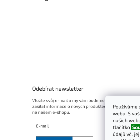
t
í
Odebírat newsletter
Vložte svůj e-mail a my vám budeme
zasílat informace o nových produktech
Používáme s
na našem e-shopu.
webu. S vaš
našich webo
E-mail
tlačítko
Sou
údajů vč. je