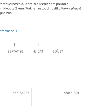
ostoucí nosítko, které si s přehledem poradí s
 i dvouleťákem? Pak je rostoucí nosítko Kavka přesně
 pro Vás.
 informace
ZEPTAT SE
HLÍDAT
SDÍLET
Kód:
56257
Kód:
61301