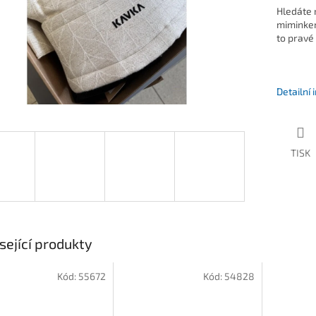
Hledáte r
miminkem
to pravé
Detailní
TISK
sející produkty
Kód:
55672
Kód:
54828