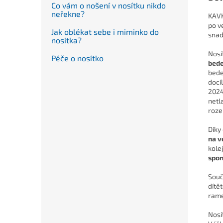
Co vám o nošení v nosítku nikdo
neřekne?
KAVK
po v
Jak oblékat sebe i miminko do
snad
nosítka?
Nosí
Péče o nosítko
bed
bede
docí
2024
netl
roze
Díky
na v
kole
spo
Souč
dítět
rame
Nosí