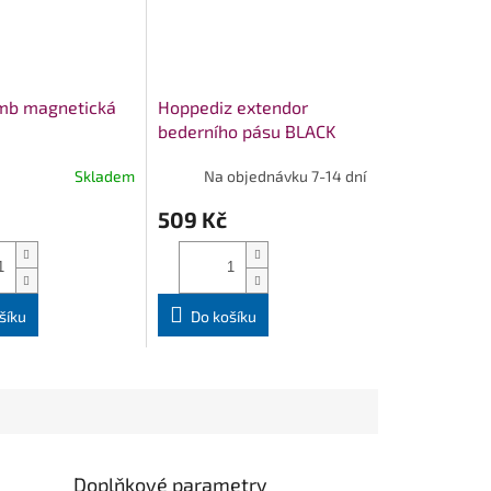
mb magnetická
Hoppediz extendor
bederního pásu BLACK
Skladem
Na objednávku 7-14 dní
509 Kč
šíku
Do košíku
Doplňkové parametry