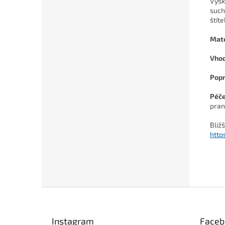
Výšk
such
štíte
Mate
Vho
Pop
Péč
pran
Bliž
http
Z
á
p
Instagram
Faceb
a