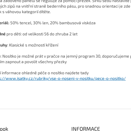
a zádového panelu se reguluje za pomocí přezek. Šířku sedu nastavíte
ých zipů na vnitřní straně bederního pásu, pro snadnou orientaci je zd
k s váhovou kategorií dítěte.
riál
:
50% tencel, 30% len, 20% bambusová viskóza
dné
pro děti: od velikosti 56 do zhruba 2 let
ruhy
: Klasické s možností křížení
e
: Nosítko je možné prát v pračce na jemný program 30, doporučujeme
ím zapnout a povolit všechny přezky
ší informace ohledně péče o nosítko najdete tady
s://www.isatky.cz/rubriky/vse-o-noseni-v-nositku/pece-o-nositko/
ook
INFORMACE