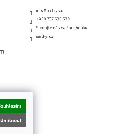
info
@
isatky.cz
+420 737 639 630
Sledujte nás na Facebooku
isatky_cz
PR
Souhlasím
dmítnout