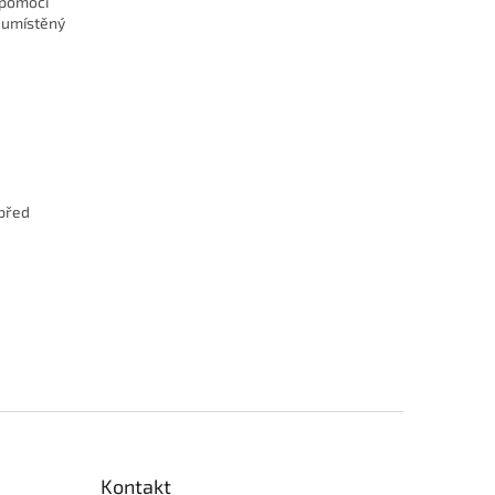
 pomocí
e umístěný
 před
Kontakt