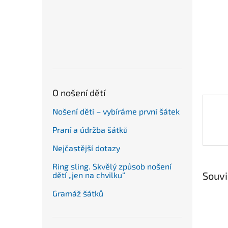
n
e
l
O nošení dětí
Nošení dětí – vybíráme první šátek
Praní a údržba šátků
Nejčastější dotazy
Ring sling. Skvělý způsob nošení
Souvi
dětí „jen na chvilku“
Gramáž šátků