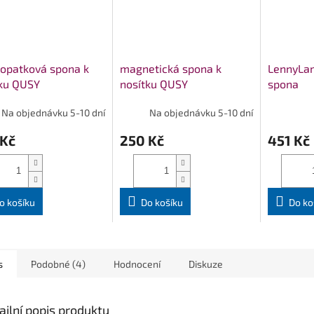
opatková spona k
magnetická spona k
LennyLa
tku QUSY
nosítku QUSY
spona
Na objednávku 5-10 dní
Na objednávku 5-10 dní
 Kč
250 Kč
451 Kč
o košíku
Do košíku
Do ko
s
Podobné (4)
Hodnocení
Diskuze
ailní popis produktu