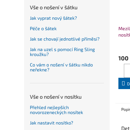
Vše o nošení v šátku
Jak vyprat nový šátek?
Mezil
Péče o šátek
nosí
Jak se chovají jednotlivé příměsi?
Jak na uzel s pomocí Ring Sling
kroužku?
100
Co vám o nošení v šátku nikdo
neřekne?
D
Vše o nošení v nosítku
Přehled nejlepších
Popi
novorozeneckých nosítek
Jak nastavit nosítko?
Det