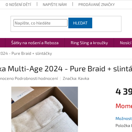
O NOŠENÍ DĚTÍ
NAPIŠTE NÁM
PRODÁVANÉ ZNAČKY
HLEDAT
Šátky na nošení a Reboza
Ring Sling a kroužky
Nosící
024 - Pure Braid + slintáčky
a Multi-Age 2024 - Pure Braid + slint
né
noceno
Podrobnosti hodnocení
Značka:
Kavka
ení
4 3
u
Měrná
Mome
cena:
ek.
Možnosti
Položka