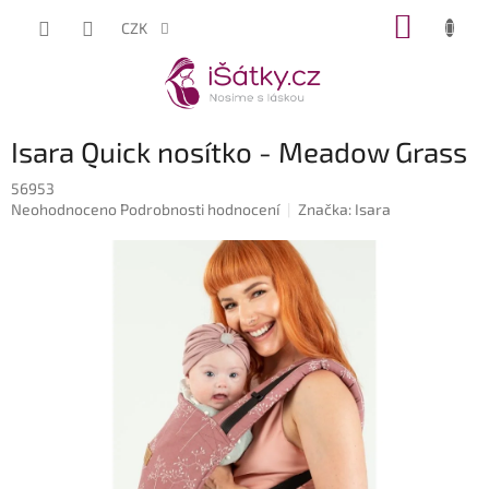
Přejít
NÁKUP
CZK
na
KOŠÍK
obsah
Isara Quick nosítko - Meadow Grass
56953
Průměrné
Neohodnoceno
Podrobnosti hodnocení
Značka:
Isara
hodnocení
produktu
je
0,0
z
5
hvězdiček.