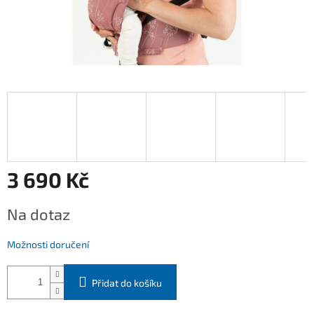
3 690 Kč
Měrná
Na dotaz
cena:
Možnosti doručení
Přidat do košíku