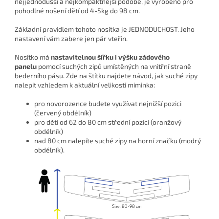
nejjednodušší a nejkompaktnější podobě, je vyrobeno pro
pohodlné nošení dětí od 4-5kg do 98 cm.
Základní pravidlem tohoto nosítka je JEDNODUCHOST. Jeho
nastavení vám zabere jen pár vteřin.
Nosítko má
nastavitelnou šířku i výšku zádového
panelu
pomocí suchých zipů umístěných na vnitřní straně
bederního pásu. Zde na štítku najdete návod, jak suché zipy
nalepit vzhledem k aktuální velikosti miminka:
pro novorozence budete využívat nejnižší pozici
(červený obdélník)
pro děti od 62 do 80 cm střední pozici (oranžový
obdélník)
nad 80 cm nalepíte suché zipy na horní značku (modrý
obdélník).