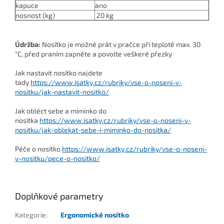
kapuce
ano
nosnost (kg)
20 kg
Údržba:
Nosítko je možné prát v pračce při teplotě max. 30
°C, před praním zapněte a povolte veškeré přezky
Jak nastavit nosítko najdete
tady
https://www.isatky.cz/rubriky/vse-o-noseni-v-
nositku/jak-nastavit-nositko/
Jak obléct sebe a miminko do
nosítka
https://www.isatky.cz/rubriky/vse-o-noseni-v-
nositku/jak-oblekat-sebe-i-miminko-do-nositka/
Péče o nosítko
https://www.isatky.cz/rubriky/vse-o-noseni-
v-nositku/pece-o-nositko/
Doplňkové parametry
Kategorie
:
Ergonomické nosítko