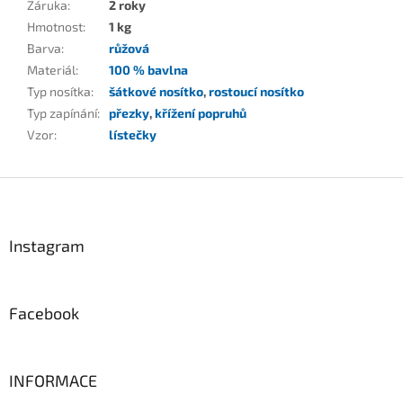
Záruka
:
2 roky
Hmotnost
:
1 kg
Barva
:
růžová
Materiál
:
100 % bavlna
Typ nosítka
:
šátkové nosítko
,
rostoucí nosítko
Typ zapínání
:
přezky
,
křížení popruhů
Vzor
:
lístečky
Z
á
p
a
Instagram
t
í
Facebook
INFORMACE