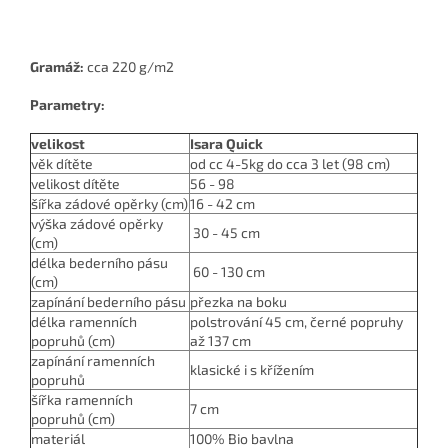
Gramáž:
cca 220 g/m2
Parametry:
velikost
Isara Quick
věk dítěte
od cc 4-5kg do cca 3 let (98 cm)
velikost dítěte
56 - 98
šířka zádové opěrky (cm)
16
- 42 cm
výška zádové opěrky
30 - 45 cm
(cm)
délka bederního pásu
60 - 130 cm
(cm)
zapínání bederního pásu
přezka na boku
délka ramenních
polstrování 45 cm, černé popruhy
popruhů (cm)
až 137 cm
zapínání ramenních
klasické i s křížením
popruhů
šířka ramenních
7 cm
popruhů (cm)
materiál
100% Bio bavlna