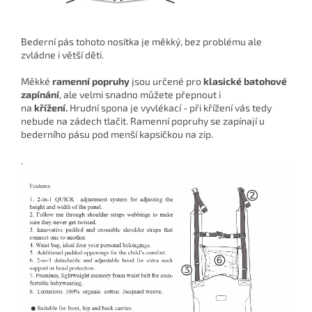
Bederní pás tohoto nosítka je měkký, bez problému ale
zvládne i větší děti.
Měkké
ramenní popruhy
jsou určené pro
klasické batohové
zapínání
, ale velmi snadno můžete přepnout i
na
křížení.
Hrudní spona je vyvlékací - při křížení vás tedy
nebude na zádech tlačit. Ramenní popruhy se zapínají u
bederního pásu pod menší kapsičkou na zip.
.