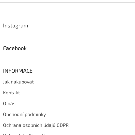
Z
á
p
a
Instagram
t
í
Facebook
INFORMACE
Jak nakupovat
Kontakt
O nás
Obchodní podmínky
Ochrana osobních údajů GDPR