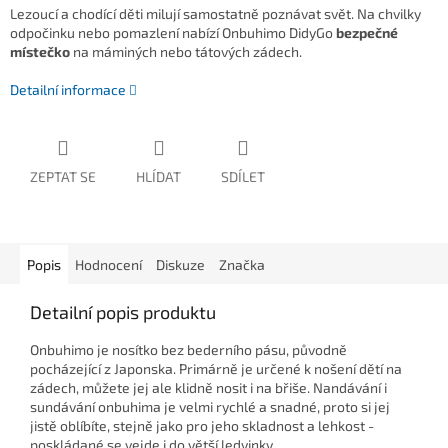
Lezoucí a chodící děti milují samostatně poznávat svět. Na chvilky
odpočinku nebo pomazlení nabízí Onbuhimo DidyGo
bezpečné
místečko
na máminých nebo tátových zádech.
Detailní informace
ZEPTAT SE
HLÍDAT
SDÍLET
Popis
Hodnocení
Diskuze
Značka
Detailní popis produktu
Onbuhimo je nosítko bez bederního pásu, původně
pocházející z Japonska. Primárně je určené k nošení dětí na
zádech, můžete jej ale klidně nosit i na břiše. Nandávání i
sundávání onbuhima je velmi rychlé a snadné, proto si jej
jistě oblíbíte, stejně jako pro jeho skladnost a lehkost -
poskládané se vejde i do větší ledvinky.