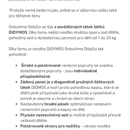
Protože nemá bederní pás, jedná se o výbornou volbu také
pro těhotné ženy.
Onbuhimo DidyGo se šije
z osvědčených látek šátků
DIDYMOS
. Díky tomu nabízí nosítko skvělou oporu zad dítěte,
pohodlný sed a dostatečnou pevnost pro děti od 7 do 20 kg.
Díky čemu je nosítko DIDYMOS Onbuhimo DidyGo tak
pohodlné:
Široké a polstrované
ramenní popruhy se snadno
dotažitelnými popruhy - jsou
individuálně
přizpůsobitelné
.
Zádový panel je z diagonálně pružných šátkových
látek
DIDMOS a tvoří proto pohodlnou kapsu, která se
dítěti plně přizpůsobí jako druhá kůže a spolehlivě a
jemně je obejme a chrání ze všech stran.
Nastavitelný
hrudní pásek
optimalizuje nastavení
ramenních popruhů a kapsy na dítě.
Plynule nastavitelný sed
je možné přizpůsobit přesně
velikosti dítěte.
Polstrované otvory pro nožičky
– okraje nosítka