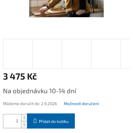
3 475 Kč
Měrná
Na objednávku 10-14 dní
cena:
Můžeme doručit do:
2.9.2026
Možnosti doručení
Přidat do košíku