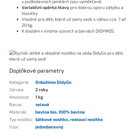
v podkolenních jamkách jsou vyměkčené.
Variabilní opěrka hlavy
pro dobrou oporu zátylku a
hlavičky.
Vhodné pro děti, které už samy sedí, s váhou cca. 7 až
20 kg.
K dostání v mnoha vzorech a barvách DIDYMOS.
Doplňkové parametry
Kategorie
:
Onbuhimo DidyGo
Záruka
:
2 roky
Hmotnost
:
1 kg
Barva
:
zelená
Materiál
:
bavlna bio
,
100% bavlna
Typ nosítka
:
šátkové nosítko
,
rostoucí nosítko
Vzor
:
jednobarevný