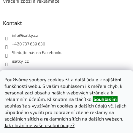
Vrácení zboží a reklamace
Kontakt
info
@
isatky.cz
+420 737 639 630
Sledujte nás na Facebooku
isatky_cz
Odebírat newsletter
Používáme soubory cookies 🍪 a další údaje k zajištění
funkčnosti webu. S vaším souhlasem i k měření chyb, k
Vložte svůj e-mail a my vám budeme zasílat informace o nových
personalizaci obsahu našich webových stránek a k
produktech na našem e-shopu.
reklamním účelům. Kliknutím na tlačítko
Souhlasím
souhlasíte s využíváním cookies a dalších údajů vč. jejich
E-mail
případného využití pro zobrazení cílené reklamy na
sociálních sítích a reklamních sítích na dalších webech.
Jak chráníme vaše osobní údaje?
PŘIHLÁSIT SE