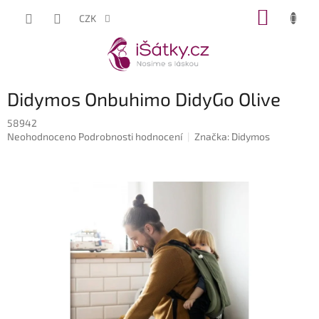
Přejít
NÁKUP
CZK
na
KOŠÍK
obsah
Didymos Onbuhimo DidyGo Olive
58942
Průměrné
Neohodnoceno
Podrobnosti hodnocení
Značka:
Didymos
hodnocení
produktu
je
0,0
z
5
hvězdiček.