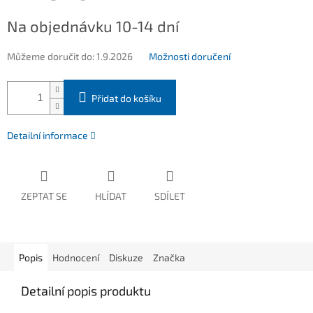
Měrná
Na objednávku 10-14 dní
cena:
Můžeme doručit do:
1.9.2026
Možnosti doručení
Přidat do košíku
Detailní informace
ZEPTAT SE
HLÍDAT
SDÍLET
Popis
Hodnocení
Diskuze
Značka
Detailní popis produktu