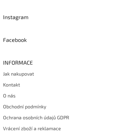
á
p
a
Instagram
t
í
Facebook
INFORMACE
Jak nakupovat
Kontakt
O nás
Obchodní podmínky
Ochrana osobních údajů GDPR
Vrácení zboží a reklamace