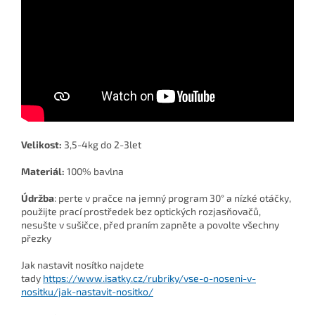
Velikost:
3,5-4kg do 2-3let
Materiál:
100% bavlna
Údržba
: perte v pračce na jemný program 30° a nízké otáčky,
použijte prací prostředek bez optických rozjasňovačů,
nesušte v sušičce, před praním zapněte a povolte všechny
přezky
Jak nastavit nosítko najdete
tady
https://www.isatky.cz/rubriky/vse-o-noseni-v-
nositku/jak-nastavit-nositko/