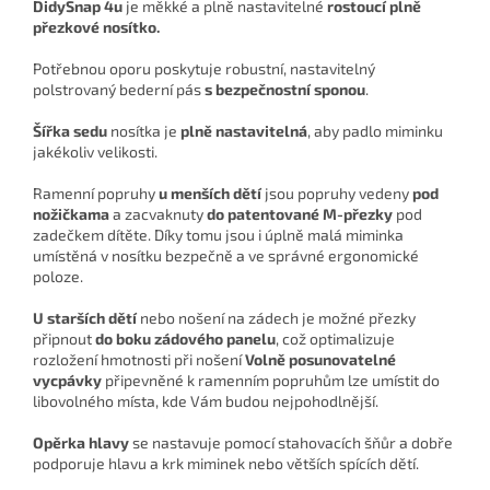
DidySnap 4u
je měkké a plně nastavitelné
rostoucí plně
přezkové nosítko.
Potřebnou oporu poskytuje robustní, nastavitelný
polstrovaný bederní pás
s bezpečnostní sponou
.
Šířka sedu
nosítka je
plně nastavitelná
, aby padlo miminku
jakékoliv velikosti.
Ramenní popruhy
u
menších dětí
jsou popruhy vedeny
pod
nožičkama
a zacvaknuty
do patentované M-přezky
pod
zadečkem dítěte. Díky tomu jsou i úplně malá miminka
umístěná v nosítku bezpečně a ve správné ergonomické
poloze.
U starších dětí
nebo nošení na zádech je možné přezky
připnout
do boku zádového panelu
, což optimalizuje
rozložení hmotnosti při nošení
Volně posunovatelné
vycpávky
připevněné k ramenním popruhům lze umístit do
libovolného místa, kde Vám budou nejpohodlnější.
Opěrka hlavy
se nastavuje pomocí stahovacích šňůr a dobře
podporuje hlavu a krk miminek nebo větších spících dětí.