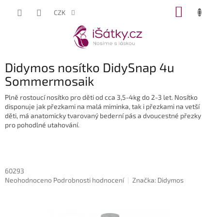
Přejít
NÁKUP
CZK
na
KOŠÍK
obsah
Didymos nosítko DidySnap 4u
Sommermosaik
Plně rostoucí nosítko pro děti od cca 3,5-4kg do 2-3 let. Nosítko
disponuje jak přezkami na malá miminka, tak i přezkami na vetší
děti, má anatomicky tvarovaný bederní pás a dvoucestné přezky
pro pohodlné utahování.
60293
Průměrné
Neohodnoceno
Podrobnosti hodnocení
Značka:
Didymos
hodnocení
produktu
je
0,0