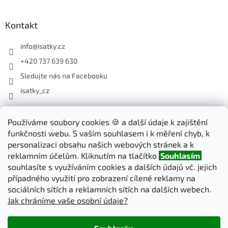
Kontakt
info
@
isatky.cz
+420 737 639 630
Sledujte nás na Facebooku
isatky_cz
Odebírat newsletter
Používáme soubory cookies 🍪 a další údaje k zajištění
funkčnosti webu. S vaším souhlasem i k měření chyb, k
Vložte svůj e-mail a my vám budeme zasílat informace o nových
personalizaci obsahu našich webových stránek a k
produktech na našem e-shopu.
reklamním účelům. Kliknutím na tlačítko
Souhlasím
souhlasíte s využíváním cookies a dalších údajů vč. jejich
E-mail
případného využití pro zobrazení cílené reklamy na
sociálních sítích a reklamních sítích na dalších webech.
Jak chráníme vaše osobní údaje?
PŘIHLÁSIT SE