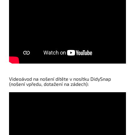
Videoávod na nošení dítěte v nosítku DidySnap
(nošení vpředu, dotažení na zádech):