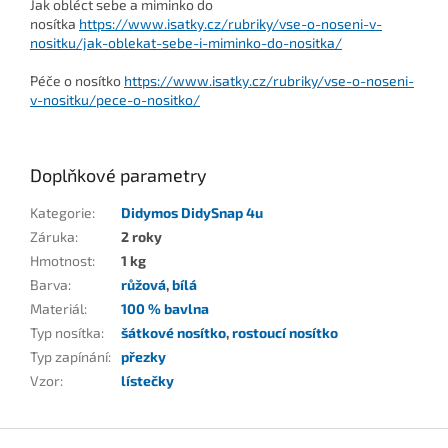
Jak obléct sebe a miminko do
nosítka
https://www.isatky.cz/rubriky/vse-o-noseni-v-
nositku/jak-oblekat-sebe-i-miminko-do-nositka/
Péče o nosítko
https://www.isatky.cz/rubriky/vse-o-noseni-
v-nositku/pece-o-nositko/
Doplňkové parametry
Kategorie
:
Didymos DidySnap 4u
Záruka
:
2 roky
Hmotnost
:
1 kg
Barva
:
růžová
,
bílá
Materiál
:
100 % bavlna
Typ nosítka
:
šátkové nosítko
,
rostoucí nosítko
Typ zapínání
:
přezky
Vzor
:
lístečky
Z