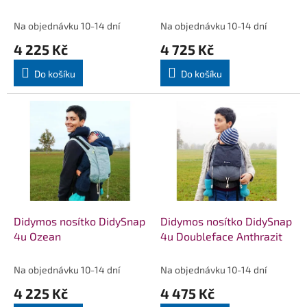
k
t
Na objednávku 10-14 dní
Na objednávku 10-14 dní
ů
4 225 Kč
4 725 Kč
Do košíku
Do košíku
Didymos nosítko DidySnap
Didymos nosítko DidySnap
4u Ozean
4u Doubleface Anthrazit
Na objednávku 10-14 dní
Na objednávku 10-14 dní
4 225 Kč
4 475 Kč