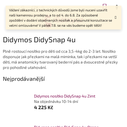
Přejít
NÁKUP
CZK
na
Vážení zákazníci, z technických důvodů jsme byli nuceni uzavřít
KOŠÍK
obsah
naši kamennou prodejnu, a to od 4. do 6.8. Za způsobené
zpoždění v dodání objednaných nosítek a přesunuté konzultace se
velmi omlouváme! V pátek 7.8. se na vás budeme opět těšit!
Didymos DidySnap 4u
Plně rostoucí nosítko pro děti od cca 3,5-4kg do 2-3 let. Nosítko
disponuje jak přezkami na malá miminka, tak i přezkami na vetší
děti, má anatomicky tvarovaný bederní pás a dvoucestné přezky
pro pohodlné utahování.
Nejprodávanější
Didymos nosítko DidySnap 4u Zimt
Na objednávku 10-14 dní
4 225 Kč