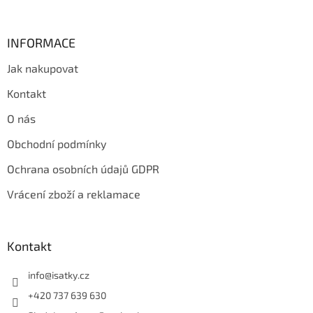
k
y
v
INFORMACE
ý
p
Jak nakupovat
i
s
Kontakt
u
O nás
Obchodní podmínky
Ochrana osobních údajů GDPR
Vrácení zboží a reklamace
Kontakt
info
@
isatky.cz
+420 737 639 630