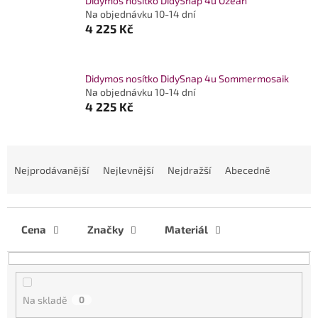
Didymos nosítko DidySnap 4u Ozean
Na objednávku 10-14 dní
4 225 Kč
Didymos nosítko DidySnap 4u Sommermosaik
Na objednávku 10-14 dní
4 225 Kč
Ř
a
Nejprodávanější
Nejlevnější
Nejdražší
Abecedně
z
e
n
í
Cena
Značky
Materiál
p
r
o
d
Na skladě
0
u