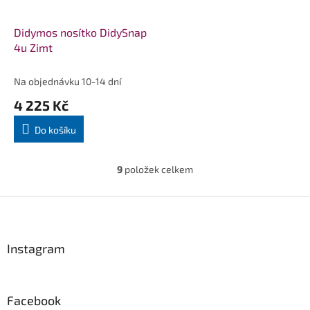
Didymos nosítko DidySnap
4u Zimt
Na objednávku 10-14 dní
4 225 Kč
Do košíku
9
položek celkem
O
v
l
Z
á
á
d
p
a
a
Instagram
c
t
í
í
p
r
Facebook
v