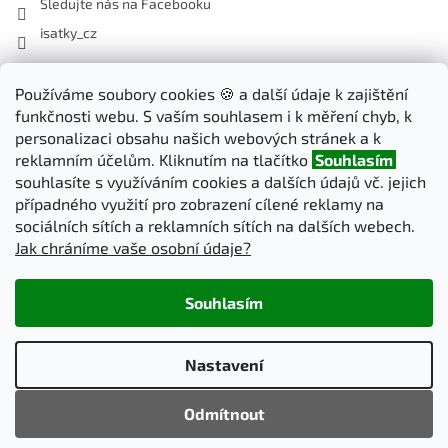
Sledujte nás na Facebooku
isatky_cz
Odebírat newsletter
Používáme soubory cookies 🍪 a další údaje k zajištění
funkčnosti webu. S vaším souhlasem i k měření chyb, k
Vložte svůj e-mail a my vám budeme zasílat informace o nových
personalizaci obsahu našich webových stránek a k
produktech na našem e-shopu.
reklamním účelům. Kliknutím na tlačítko
Souhlasím
souhlasíte s využíváním cookies a dalších údajů vč. jejich
E-mail
případného využití pro zobrazení cílené reklamy na
sociálních sítích a reklamních sítích na dalších webech.
Jak chráníme vaše osobní údaje?
PŘIHLÁSIT SE
Souhlasím
Vytvořil Shoptet
Nastavení
Copyright 2026
iSatky.cz
. Všechna práva vyhrazena.
Upravit
Odmítnout
nastavení cookies