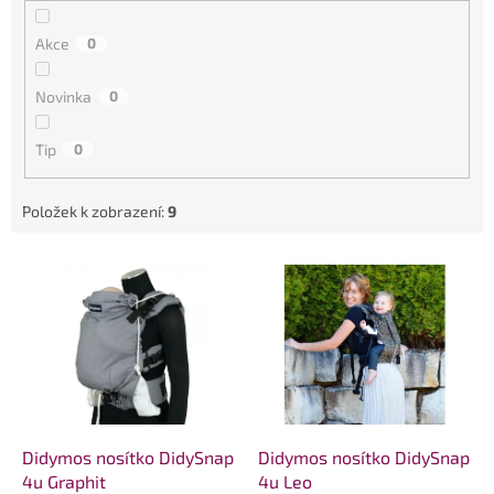
k
t
Akce
0
ů
Novinka
0
Tip
0
Položek k zobrazení:
9
V
ý
p
i
s
p
r
o
d
Didymos nosítko DidySnap
Didymos nosítko DidySnap
u
4u Graphit
4u Leo