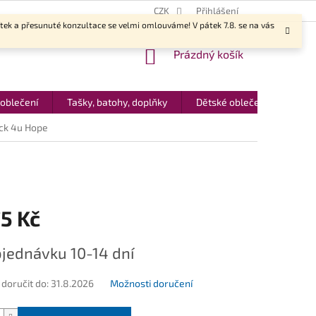
CZK
Přihlášení
ítek a přesunuté konzultace se velmi omlouváme! V pátek 7.8. se na vás
NÁKUPNÍ
Prázdný košík
KOŠÍK
 oblečení
Tašky, batohy, doplňky
Dětské oblečení
Dár
ick 4u Hope
5 Kč
jednávku 10-14 dní
oručit do:
31.8.2026
Možnosti doručení