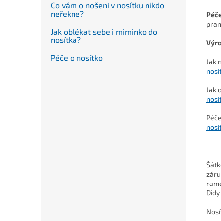
Co vám o nošení v nosítku nikdo
neřekne?
Péč
pran
Jak oblékat sebe i miminko do
nosítka?
Výro
Péče o nosítko
Jak 
nosi
Jak 
nosi
Péče
nosi
Šátk
záru
rame
Didy
Nosí