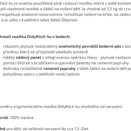
Klick 4u je snadno použitelné plně rostoucí nosítko, které v sobě kombin
epší vlastnosti nosítek a šátků na nošení dětí. Je vhodné od 3,5 kg do cca 
 respektuje anatomii novorozence. Umožňuje nošení na břiše, na záde
 a je ušito z kvalitních látek šátků Didymos.
tnosti nosítka DidyKlick 4u v bodech:
robustní, plynule nastavitelný
anatomický pevnější b
ederní pás
s be
přezkou, který se přizpůsobí jakékoliv postavě
měkký
zádový panel
s integrovanou opěrkou hlavy - plynulé nastavo
pomocí šňůrek s brzdičkami a upevnění patenty na ramenní popruhy
doširoka roztažitelné
ramenní popruhy
z látek šátků na nošení dětí p
pohodlnou oporu v jakékoliv nosící poloze
riál
:
100% bavlna
dné
pro děti: od velikosti narození do cca 1,5-2let