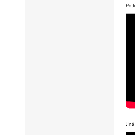
Podr
Jiná