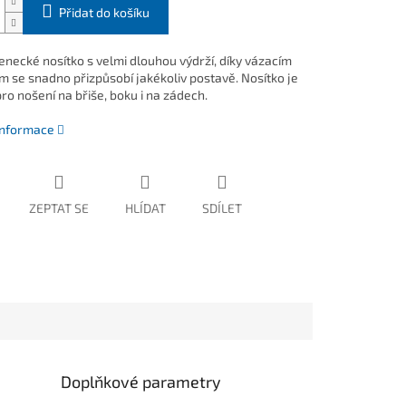
Přidat do košíku
necké nosítko s velmi dlouhou výdrží, díky vázacím
 se snadno přizpůsobí jakékoliv postavě. Nosítko je
ro nošení na břiše, boku i na zádech.
 informace
ZEPTAT SE
HLÍDAT
SDÍLET
Doplňkové parametry