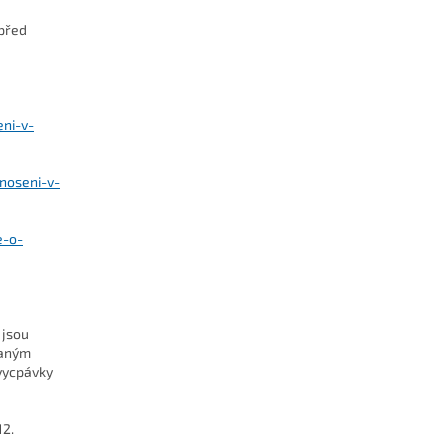
 před
eni-v-
noseni-v-
e-o-
 jsou
vaným
vycpávky
12.