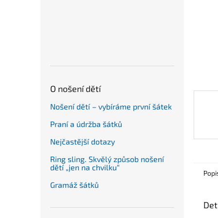
n
e
l
O nošení dětí
Nošení dětí – vybíráme první šátek
Praní a údržba šátků
Nejčastější dotazy
Ring sling. Skvělý způsob nošení
dětí „jen na chvilku“
Popi
Gramáž šátků
Det