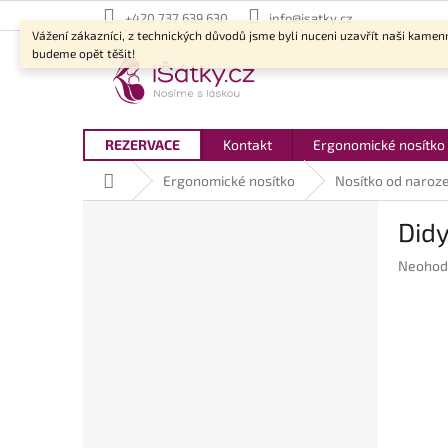
Přejít
+420 737 639 630
info@isatky.cz
na
Vážení zákazníci, z technických důvodů jsme byli nuceni uzavřít naši kamen
obsah
budeme opět těšit!
REZERVACE
Kontakt
Ergonomické nosítko
Domů
Ergonomické nosítko
Nosítko od naroze
P
Did
o
s
Průměr
Neohod
t
hodnoc
r
produkt
a
je
n
0,0
z
n
5
í
hvězdič
p
a