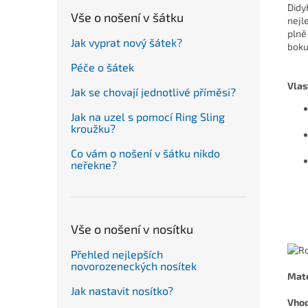
Didy
Vše o nošení v šátku
nejl
plně
Jak vyprat nový šátek?
boku
Péče o šátek
Vlas
Jak se chovají jednotlivé příměsi?
Jak na uzel s pomocí Ring Sling
kroužku?
Co vám o nošení v šátku nikdo
neřekne?
Vše o nošení v nosítku
Přehled nejlepších
novorozeneckých nosítek
Mate
Jak nastavit nosítko?
Vho