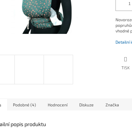
Novoroze
popruhům
vhodné p
Detailní
TISK
s
Podobné (4)
Hodnocení
Diskuze
Značka
ailní popis produktu