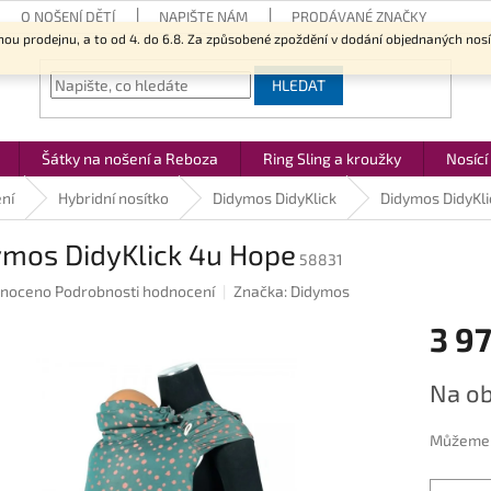
O NOŠENÍ DĚTÍ
NAPIŠTE NÁM
PRODÁVANÉ ZNAČKY
nou prodejnu, a to od 4. do 6.8. Za způsobené zpoždění v dodání objednaných nos
HLEDAT
Šátky na nošení a Reboza
Ring Sling a kroužky
Nosící
ní
Hybridní nosítko
Didymos DidyKlick
Didymos DidyKl
ymos DidyKlick 4u Hope
58831
né
noceno
Podrobnosti hodnocení
Značka:
Didymos
ení
3 97
u
Měrná
Na ob
cena:
ek.
Můžeme d