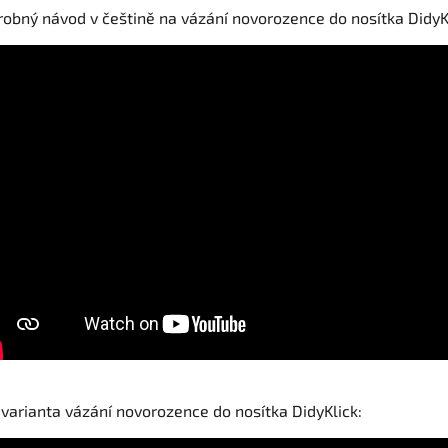
obný návod v češtině na vázání novorozence do nosítka DidyK
 varianta vázání novorozence do nosítka DidyKlick: