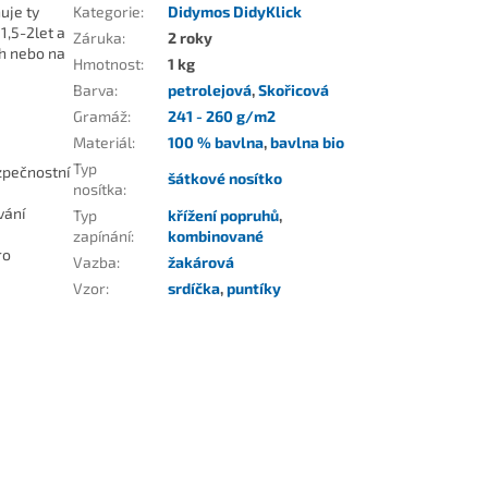
uje ty
Kategorie
:
Didymos DidyKlick
1,5-2let a
Záruka
:
2 roky
ch nebo na
Hmotnost
:
1 kg
Barva
:
petrolejová
,
Skořicová
Gramáž
:
241 - 260 g/m2
Materiál
:
100 % bavlna
,
bavlna bio
Typ
zpečnostní
šátkové nosítko
nosítka
:
vání
Typ
křížení popruhů
,
zapínání
:
kombinované
ro
Vazba
:
žakárová
Vzor
:
srdíčka
,
puntíky