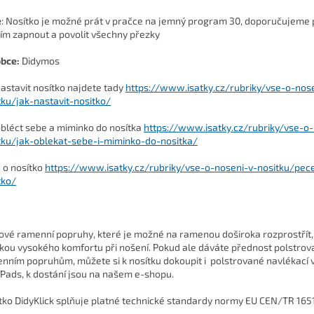
e
: Nosítko je možné prát v pračce na jemný program 30, doporučujeme
ím zapnout a povolit všechny přezky
bce:
Didymos
nastavit nosítko najdete tady
https://www.isatky.cz/rubriky/vse-o-nos
tku/jak-nastavit-nositko/
obléct sebe a miminko do nosítka
https://www.isatky.cz/rubriky/vse-o-
tku/jak-oblekat-sebe-i-miminko-do-nositka/
 o nosítko
https://www.isatky.cz/rubriky/vse-o-noseni-v-nositku/pec
tko/
ové ramenní popruhy, které je možné na ramenou doširoka rozprostřít,
kou vysokého komfortu při nošení. Pokud ale dáváte přednost polstro
nním popruhům, můžete si k nosítku dokoupit i polstrované navlékací 
 Pads
, k dostání jsou na našem e-shopu.
tko DidyKlick splňuje platné technické standardy normy EU CEN/TR 165