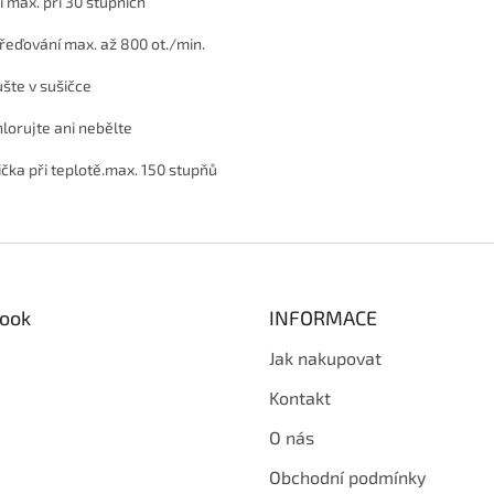
í max. při 30 stupních
řeďování max. až 800 ot./min.
šte v sušičce
lorujte ani nebělte
ička při teplotě.max. 150 stupňů
ook
INFORMACE
Jak nakupovat
Kontakt
O nás
Obchodní podmínky