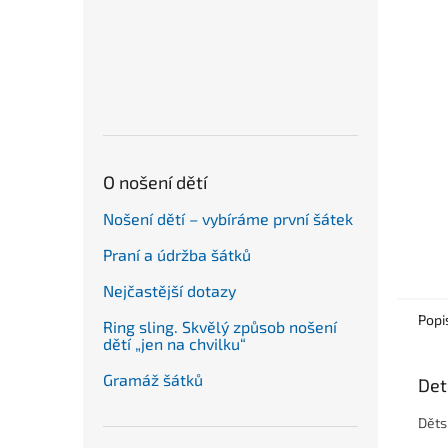
n
e
l
O nošení dětí
Nošení dětí – vybíráme první šátek
Praní a údržba šátků
Nejčastější dotazy
Popi
Ring sling. Skvělý způsob nošení
dětí „jen na chvilku“
Gramáž šátků
Det
Děts