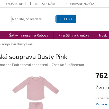
O NOŠENÍ DĚTÍ
NAPIŠTE NÁM
PRODÁVANÉ ZNAČKY
HLEDAT
Šátky na nošení a Reboza
Ring Sling a kroužky
Nosící
 souprava Dusty Pink
ská souprava Dusty Pink
né
noceno
Podrobnosti hodnocení
Značka:
Fun2bemum
ení
762
u
Měrná
Zvolt
cena:
ek.
Varianta
Možnosti