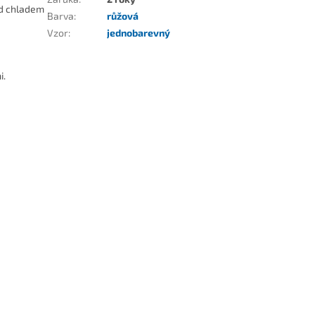
ed chladem
Barva
:
růžová
Vzor
:
jednobarevný
i.