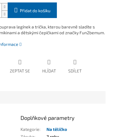
Přidat do košíku
ouprava legínek a trička, kterou barevně sladíte s
 mikinami a dětskými čepičkami od značky Fun2bemum.
 informace
ZEPTAT SE
HLÍDAT
SDÍLET
Doplňkové parametry
Kategorie
:
Na tělíčko
Záruka
:
2 roky