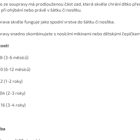
ko ze soupravy má prodlouženou část zad, která skvěle chrání dítko př
i při ohýbání nebo právě v šátku či nosítku.
rava skvěle funguje jako spodní vrstva do šátku či nosítka.
ravy snadno zkombinujete s nosícími mikinami nebo dětskými čepičkam
kosti
8 (3-6 měsíců)
0 (6-12 měsíců)
2 (1-2 roky)
04 (2-3 roky)
116 (3-4 roky)
žba