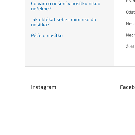
Pran
Co vám o nošení v nosítku nikdo
neřekne?
Odst
Jak oblékat sebe i miminko do
Nesu
nosítka?
Péče o nosítko
Nech
Žehl
Z
á
p
Instagram
Faceb
a
t
í