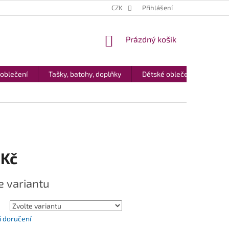
CZK
Přihlášení
NÁKUPNÍ
Prázdný košík
KOŠÍK
 oblečení
Tašky, batohy, doplňky
Dětské oblečení
Dár
 Kč
e variantu
 doručení