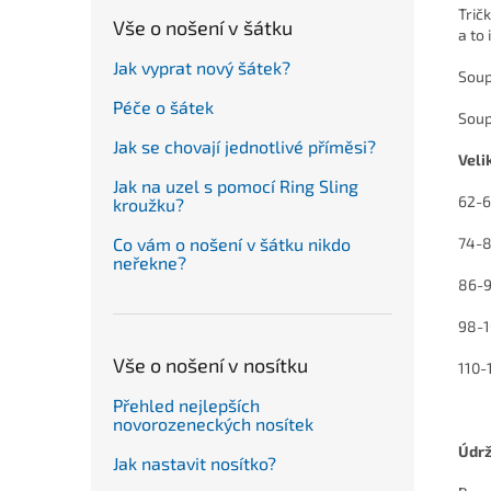
Trič
Vše o nošení v šátku
a to 
Jak vyprat nový šátek?
Soup
Péče o šátek
Soup
Jak se chovají jednotlivé příměsi?
Veli
Jak na uzel s pomocí Ring Sling
62-6
kroužku?
Co vám o nošení v šátku nikdo
74-8
neřekne?
86-9
98-1
Vše o nošení v nosítku
110-
Přehled nejlepších
novorozeneckých nosítek
Údr
Jak nastavit nosítko?