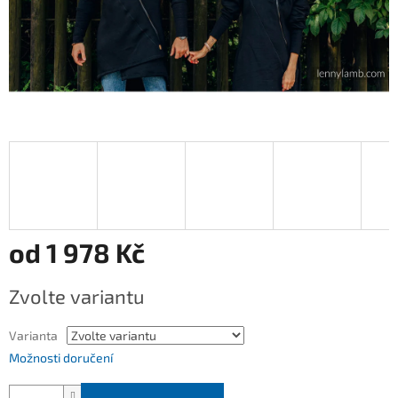
od
1 978 Kč
Měrná
Zvolte variantu
cena:
Varianta
Možnosti doručení