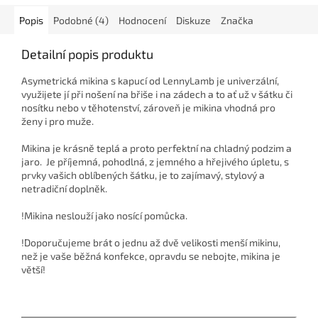
Popis
Podobné (4)
Hodnocení
Diskuze
Značka
Detailní popis produktu
Asymetrická mikina s kapucí od LennyLamb je univerzální,
využijete jí při nošení na břiše i na zádech a to ať už v šátku či
nosítku nebo v těhotenství, zároveň je mikina vhodná pro
ženy i pro muže.
Mikina je krásně teplá a proto perfektní na chladný podzim a
jaro.
Je příjemná, pohodlná, z jemného a hřejivého úpletu, s
prvky vašich oblíbených šátku, je to zajímavý, stylový a
netradiční doplněk.
!Mikina neslouží jako nosící pomůcka.
!Doporučujeme brát o jednu až dvě velikosti menší mikinu,
než je vaše běžná konfekce, opravdu se nebojte, mikina je
větší!