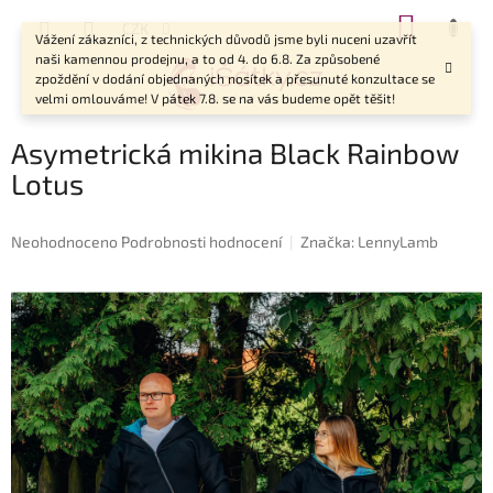
Přejít
NÁKUP
CZK
na
Vážení zákazníci, z technických důvodů jsme byli nuceni uzavřít
KOŠÍK
obsah
naši kamennou prodejnu, a to od 4. do 6.8. Za způsobené
zpoždění v dodání objednaných nosítek a přesunuté konzultace se
velmi omlouváme! V pátek 7.8. se na vás budeme opět těšit!
Asymetrická mikina Black Rainbow
Lotus
Průměrné
Neohodnoceno
Podrobnosti hodnocení
Značka:
LennyLamb
hodnocení
produktu
je
0,0
z
5
hvězdiček.