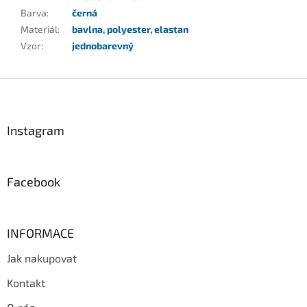
Barva
:
černá
Materiál
:
bavlna
,
polyester
,
elastan
Vzor
:
jednobarevný
Z
á
p
a
Instagram
t
í
Facebook
INFORMACE
Jak nakupovat
Kontakt