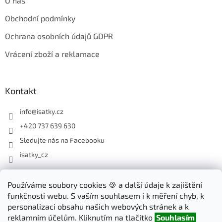
O nás
Obchodní podmínky
Ochrana osobních údajů GDPR
Vrácení zboží a reklamace
Kontakt
info
@
isatky.cz
+420 737 639 630
Sledujte nás na Facebooku
isatky_cz
Odebírat newsletter
Používáme soubory cookies 🍪 a další údaje k zajištění
funkčnosti webu. S vaším souhlasem i k měření chyb, k
Vložte svůj e-mail a my vám budeme zasílat informace o nových
personalizaci obsahu našich webových stránek a k
produktech na našem e-shopu.
reklamním účelům. Kliknutím na tlačítko
Souhlasím