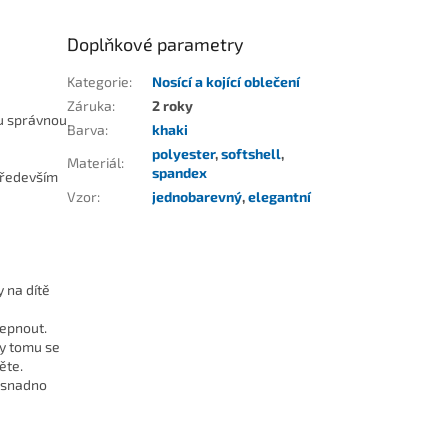
Doplňkové parametry
Kategorie
:
Nosící a kojící oblečení
Záruka
:
2 roky
ou správnou
Barva
:
khaki
polyester
,
softshell
,
Materiál
:
spandex
 především
Vzor
:
jednobarevný
,
elegantní
 na dítě
depnout.
ky tomu se
ěte.
, snadno