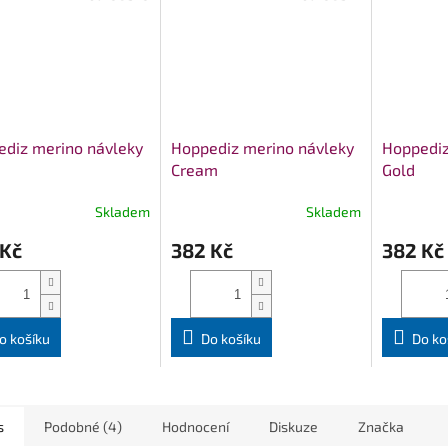
diz merino návleky
Hoppediz merino návleky
Hoppediz
Cream
Gold
Skladem
Skladem
 Kč
382 Kč
382 Kč
o košíku
Do košíku
Do ko
s
Podobné (4)
Hodnocení
Diskuze
Značka