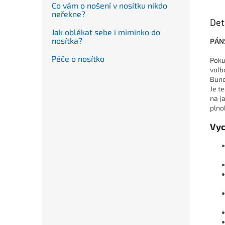
Co vám o nošení v nosítku nikdo
neřekne?
Det
Jak oblékat sebe i miminko do
nosítka?
PÁN
Péče o nosítko
Poku
volb
Bund
Je t
na j
plno
Vyc