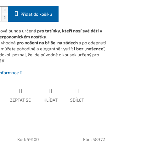
Přidat do košíku
lová bunda určená
pro tatínky, kteří nosí své děti v
 ergonomickém nosítku.
e vhodná
pro nošení na břiše, na zádech
a po odepnutí
i můžete pohodlně a elegantně využít
i bez „nošence
“,
kdokoli poznal, že jde původně o kousek určený pro
tí.
 informace
ZEPTAT SE
HLÍDAT
SDÍLET
Kód:
59100
Kód:
58372