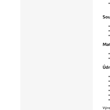
Sou
Mat
Údr
Výro