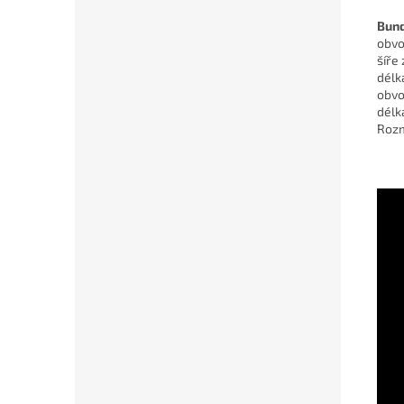
Bund
obvo
šíře
délk
obvo
délk
Rozm