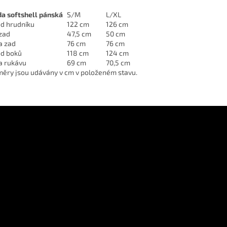
a softshell pánská
S/M
L/XL
d hrudníku
122 cm
126 cm
 zad
47,5 cm
50 cm
a zad
76 cm
76 cm
d boků
118 cm
124 cm
a rukávu
69 cm
70,5 cm
ěry jsou udávány v cm v položeném stavu.