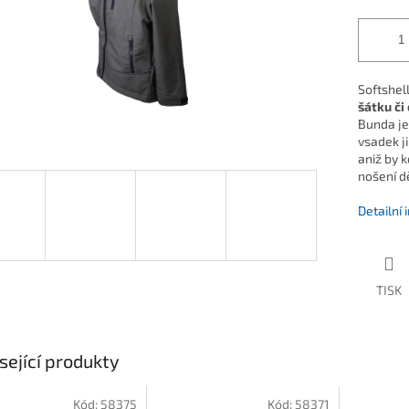
Softshel
šátku či
Bunda j
vsadek j
aniž by 
nošení dě
Detailní
TISK
sející produkty
Kód:
58375
Kód:
58371