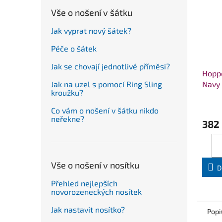
Vše o nošení v šátku
Jak vyprat nový šátek?
Péče o šátek
Jak se chovají jednotlivé příměsi?
Hoppe
Jak na uzel s pomocí Ring Sling
Navy
kroužku?
Co vám o nošení v šátku nikdo
neřekne?
382
Vše o nošení v nosítku
D
Přehled nejlepších
novorozeneckých nosítek
Jak nastavit nosítko?
Popi