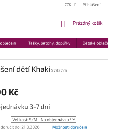
CZK
Přihlášení
NÁKUPNÍ
Prázdný košík
KOŠÍK
 oblečení
Tašky, batohy, doplňky
Dětské oblečení
Dár
ení dětí Khaki
57837/S
90 Kč
jednávku 3-7 dní
oručit do:
21.8.2026
Možnosti doručení