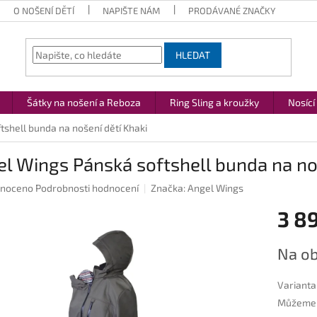
O NOŠENÍ DĚTÍ
NAPIŠTE NÁM
PRODÁVANÉ ZNAČKY
HLEDAT
Šátky na nošení a Reboza
Ring Sling a kroužky
Nosící
shell bunda na nošení dětí Khaki
l Wings Pánská softshell bunda na noš
né
noceno
Podrobnosti hodnocení
Značka:
Angel Wings
ení
3 8
u
Měrná
Na ob
cena:
ek.
Varianta
Můžeme d