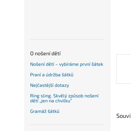
n
e
l
O nošení dětí
Nošení dětí – vybíráme první šátek
Praní a údržba šátků
Nejčastější dotazy
Ring sling. Skvělý způsob nošení
dětí „jen na chvilku“
Gramáž šátků
Souvi