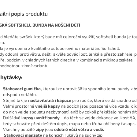
ailní popis produktu
SKÁ SOFTSHELL BUNDA NA NOŠENÍ DĚTÍ
d hledáte svršek, který bude mít celoroční využití, softshell bunda je t
ou.
a je vyrobena z kvalitního outdoorového materiálnu Softshell.
edy odolná proti větru, dešti, skvěle odvádí pot, lehká a přesto zahřeje,
aře, podzim, v chladných letních dnech a v kombinaci s mikinou získáte
hodnotnou zimní variantu.
hytávky:
Stahovací gumička,
kterou
lze upravit šířku spodního lemu bundy, aby
odspodu netáhlo.
Stejně tak je
nastavitelná i kapuce
pro rodiče, která se dá snadno o
Velmi prostorné
vnější kapsy
na bocích jsou posazené více vzadu, dí
do nich vejde spoustu nezbytností, aniž by cokoli překáželo nohám dít
Další dvě
kapsy
uvnitř bundy
– do těch se vejde dokonce velikost A4
tedy schováte před deštěm dopis, mapu nebo třeba oblíbený časopis.
Všechny použité
zipy
jsou
odolné vůči větru a vodě.
S
tahovací manžety
na koncích rukávů na suchý zip.