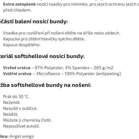
Extra zateplené
nosící vsadky pro miminko, pro jejich ochranu jejich 
před chladem.
částí balení nosící bundy:
Vsadka pro rozšíření při nošení dítěte na břiše nebo zádech.
Kapucka pro jištění hlavičky spícího dítěte.
Kapuce dospělého.
eriál softshellové nosící bundy:
Vrchní vrstva
– 97% Polyester, 3% Spandex – 285 g/m2
Vnitřní vrstva
– Microfleece – 100% Polyester (antipeeling)
žba softshellové bundy na nošení:
Prát do 30 °C.
Nežehlit.
Nesušit v sušičce.
Nebělit.
Můžete ji chemicky čistit.
Nepoužívat aviváž.
bce:
Angel wings