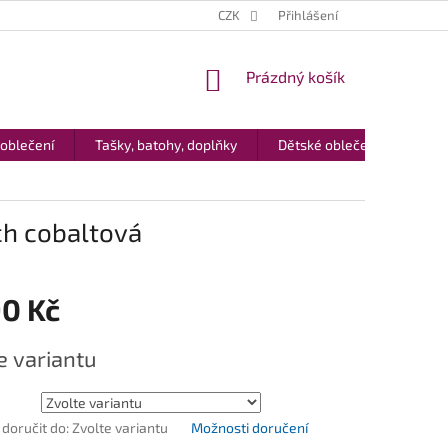
CZK
Přihlášení
NÁKUPNÍ
Prázdný košík
KOŠÍK
 oblečení
Tašky, batohy, doplňky
Dětské oblečení
Dár
ch cobaltová
90 Kč
e variantu
oručit do:
Zvolte variantu
Možnosti doručení