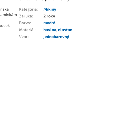
enské
Kategorie
:
Mikiny
 maminkám
Záruka
:
2 roky
a
Barva
:
modrá
kousek
Materiál
:
bavlna
,
elastan
Vzor
:
jednobarevný