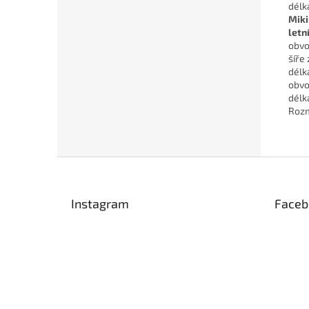
délk
Miki
letní
obvo
šíře
délk
obvo
délk
Rozm
Z
á
p
Instagram
Faceb
a
t
í