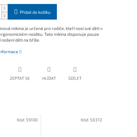
Přidat do košíku
nová mikina je určená pro rodiče, kteří nosí své děti v
 ergonomickém nosítku. Tato mikina disponuje pouze
nošení děti na břiše.
 informace
ZEPTAT SE
HLÍDAT
SDÍLET
Kód:
59100
Kód:
58372