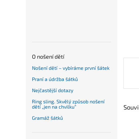
n
e
l
O nošení dětí
Nošení dětí – vybíráme první šátek
Praní a údržba šátků
Nejčastější dotazy
Ring sling. Skvělý způsob nošení
Souvi
dětí „jen na chvilku“
Gramáž šátků