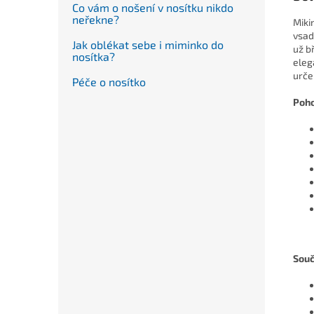
Co vám o nošení v nosítku nikdo
neřekne?
Miki
vsad
Jak oblékat sebe i miminko do
už b
nosítka?
eleg
urče
Péče o nosítko
Poho
Souč