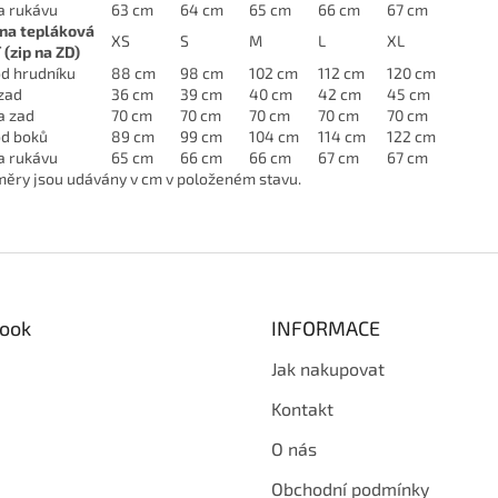
a rukávu
63 cm
64 cm
65 cm
66 cm
67 cm
na tepláková
XS
S
M
L
XL
 (zip na ZD)
d hrudníku
88 cm
98 cm
102 cm
112 cm
120 cm
 zad
36 cm
39 cm
40 cm
42 cm
45 cm
a zad
70 cm
70 cm
70 cm
70 cm
70 cm
d boků
89 cm
99 cm
104 cm
114 cm
122 cm
a rukávu
65 cm
66 cm
66 cm
67 cm
67 cm
ěry jsou udávány v cm v položeném stavu.
ook
INFORMACE
Jak nakupovat
Kontakt
O nás
Obchodní podmínky