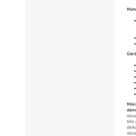
Mate
Údr
Miki
dám
obvo
šíře
délk
obvo