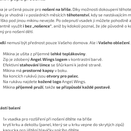
na je určená pouze pro
nošení na břiše.
Díky možnosti dokoupení těhot
ky je vhodná i v posledních měsících
těhotenství
, kdy se nastávajícím
říško pod jinou mikinu nevejde. Po odepnutí vsadek ji můžete pohodlně 
antně využít
i bez „nošence“
, aniž by kdokoli poznal, že jde původně o 
ný pro nošení dětí.
dlí
nemusí být přednost pouze Vašeho domova. Ale i
Vašeho oblečení
.
Mikina je ušita z příjemné
lehké teplákoviny
.
Zip je zdobený
Angel Wings logem
v kontrastní barvě.
Efektivní
stahování límce
se šňůrkami k jedné straně.
Mikina má
prostorné kapsy
v boku.
Na koncích rukávů jsou
otvory pro palec
.
Na rukávu najdete
kožené logo
Angel Wings.
Mikina
příjemně pruží
, takže
se přizpůsobí každé postavě
.
ástí balení
1x vsadka pro rozšíření při nošení dítěte na břiše
krytí krku a dekoltu (panel, který se u krku vepne do skrytých zipů)
kapucka pro jištění hlavičky spícího dítěte