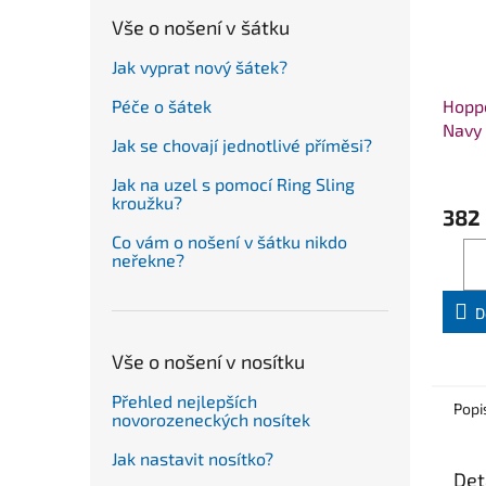
Vše o nošení v šátku
Jak vyprat nový šátek?
Hoppe
Péče o šátek
Navy
Jak se chovají jednotlivé příměsi?
Jak na uzel s pomocí Ring Sling
kroužku?
382
Co vám o nošení v šátku nikdo
neřekne?
D
Vše o nošení v nosítku
Přehled nejlepších
Popi
novorozeneckých nosítek
Jak nastavit nosítko?
Det