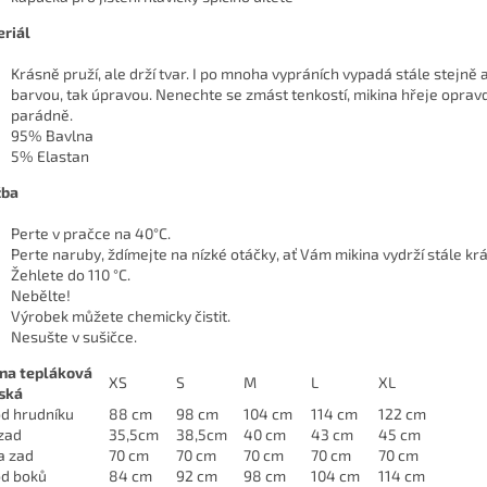
riál
Krásně pruží, ale drží tvar. I po mnoha vypráních vypadá stále stejně a
barvou, tak úpravou. Nenechte se zmást tenkostí, mikina hřeje oprav
parádně.
95% Bavlna
5% Elastan
žba
Perte v pračce na 40°C.
Perte naruby, ždímejte na nízké otáčky, ať Vám mikina vydrží stále kr
Žehlete do 110 °C.
Nebělte!
Výrobek můžete chemicky čistit.
Nesušte v sušičce.
na tepláková
XS
S
M
L
XL
ská
d hrudníku
88 cm
98 cm
104 cm
114 cm
122 cm
 zad
35,5cm
38,5cm
40 cm
43 cm
45 cm
a zad
70 cm
70 cm
70 cm
70 cm
70 cm
d boků
84 cm
92 cm
98 cm
104 cm
114 cm