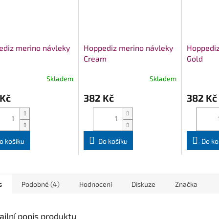
diz merino návleky
Hoppediz merino návleky
Hoppediz
Cream
Gold
Skladem
Skladem
 Kč
382 Kč
382 Kč
o košíku
Do košíku
Do ko
s
Podobné (4)
Hodnocení
Diskuze
Značka
ailní popis produktu