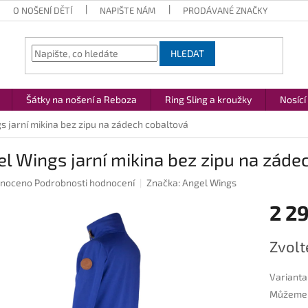
O NOŠENÍ DĚTÍ
NAPIŠTE NÁM
PRODÁVANÉ ZNAČKY
HLEDAT
Šátky na nošení a Reboza
Ring Sling a kroužky
Nosící
s jarní mikina bez zipu na zádech cobaltová
l Wings jarní mikina bez zipu na záde
né
noceno
Podrobnosti hodnocení
Značka:
Angel Wings
ení
2 2
u
Měrná
Zvolt
cena:
ek.
Varianta
Můžeme d