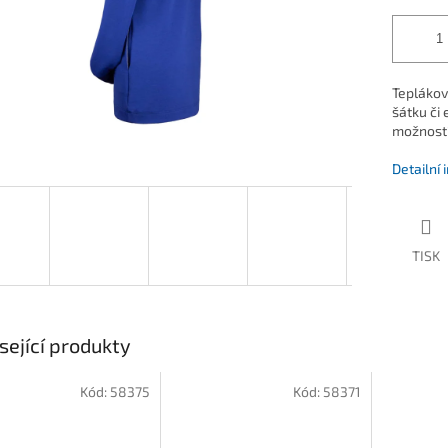
Teplákovi
šátku či
možností 
Detailní
TISK
sející produkty
Kód:
58375
Kód:
58371