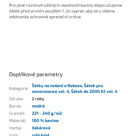
Pro plné rozvinutí užitných vlastností bavlny doporučujeme
šátek před prvním použitím 1-2x vyprat, aby se z vlákna
odstranila ochranná apretační vrstva.
Doplňkové parametry
Šátky na nošení a Reboza
,
Šátek pro
Kategorie
:
novorozence vel. 4
,
Šátek do 2000 Kč vel. 4
Záruka
:
2 roky
Barva
:
modrá
Gramáž
:
221 - 240 g/m2
Materiál
:
100 % bavlna
Vazba
:
žakárová
Vzor
:
rybí kost