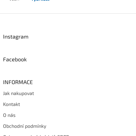
Z
á
p
a
Instagram
t
í
Facebook
INFORMACE
Jak nakupovat
Kontakt
O nás
Obchodní podmínky