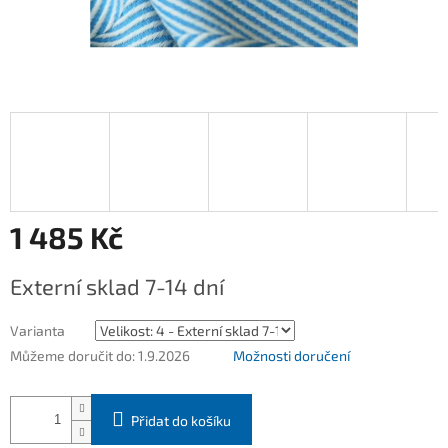
1 485 Kč
Měrná
Externí sklad 7-14 dní
cena:
Varianta
Můžeme doručit do:
1.9.2026
Možnosti doručení
Přidat do košíku