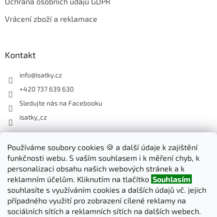
Ochrana osobních údajů GDPR
Vrácení zboží a reklamace
Kontakt
info
@
isatky.cz
+420 737 639 630
Sledujte nás na Facebooku
isatky_cz
Odebírat newsletter
Používáme soubory cookies 🍪 a další údaje k zajištění
funkčnosti webu. S vaším souhlasem i k měření chyb, k
Vložte svůj e-mail a my vám budeme zasílat informace o nových
personalizaci obsahu našich webových stránek a k
produktech na našem e-shopu.
reklamním účelům. Kliknutím na tlačítko
Souhlasím
souhlasíte s využíváním cookies a dalších údajů vč. jejich
E-mail
případného využití pro zobrazení cílené reklamy na
sociálních sítích a reklamních sítích na dalších webech.