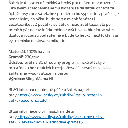
Šátek je dostatečně měkký a tenký pro nošení novorozenců.
Díky svému celobavlněnému složení se dá šátek označit za
úplný easy care šátek, bez problému ho vyperete v pračce, je
nenáchylný na očka, bude se s ním dobře vázat i
začátečníkovi. Z počátku se šátek může zdát tužší, ale po
prvních pár navázání zkombinovaných se žehlením se vám
doslova rozpustí pod rukama a bude to hebký mazlík, který si
vy i miminko doslova zamilujete.
Materiál
: 100% bavlna
Gramáž
: 230gsm
Údržba
: prát na 30 st, šetrný program, nízké otáčky v
prostředku bez optických rozjasňovačů, nesušit v sušičce,
žehlení na vysoký stupeň s párou.
Výrobce
: SlingoMama NL
Bližší informace ohledně péče o šátek najdete
tady
https://www.isatky.cz/rubriky/vse-o-noseni-v-
satku/pece-o-satek/
Bližší informace o příměsích najdete
tady
https://www.isatky.cz/rubriky/vse-o-noseni-v-
satku/jak-se-chovaji-jednotlive-primesi/