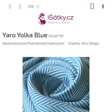
Přejít
NÁKUP
CZK
na
KOŠÍK
obsah
Yaro Yolka Blue
1454FT91
Průměrné
Neohodnoceno
Podrobnosti hodnocení
Značka:
Yaro Slings
hodnocení
produktu
je
0,0
z
5
hvězdiček.