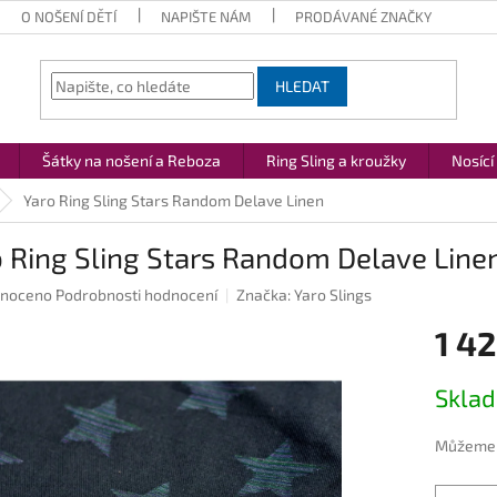
O NOŠENÍ DĚTÍ
NAPIŠTE NÁM
PRODÁVANÉ ZNAČKY
HLEDAT
Šátky na nošení a Reboza
Ring Sling a kroužky
Nosící
Yaro Ring Sling Stars Random Delave Linen
 Ring Sling Stars Random Delave Line
né
noceno
Podrobnosti hodnocení
Značka:
Yaro Slings
ení
1 42
u
Měrná
Skla
cena:
ek.
Můžeme d