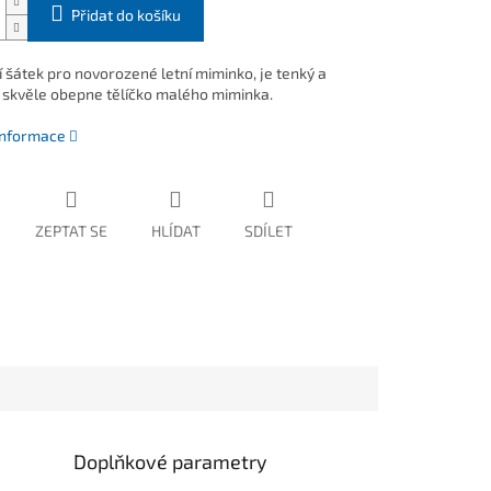
Přidat do košíku
í šátek pro novorozené letní miminko, je tenký a
 skvěle obepne tělíčko malého miminka.
 informace
ZEPTAT SE
HLÍDAT
SDÍLET
Doplňkové parametry