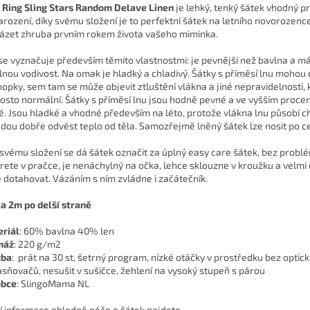
 Ring Sling Stars Random Delave Linen
je lehký, tenký šátek vhodný p
arození, díky svému složení je to perfektní šátek na letního novorozenc
ázet zhruba prvním rokem života vašeho miminka.
se vyznačuje především těmito vlastnostmi: je pevnější než bavlna a m
lnou vodivost. Na omak je hladký a chladivý. Šátky s příměsí lnu mohou
 nopky, sem tam se může objevit ztluštění vlákna a jiné nepravidelnosti, 
osto normální. Šátky s příměsí lnu jsou hodně pevné a ve vyšším proce
é. Jsou hladké a vhodné především na léto, protože vlákna lnu působí c
dou dobře odvést teplo od těla. Samozřejmě lněný šátek lze nosit po ce
 svému složení se dá šátek označit za úplný easy care šátek, bez probl
rete v pračce, je nenáchylný na očka, lehce sklouzne v kroužku a velmi
 dotahovat. Vázáním s ním zvládne i začátečník.
a 2m po delší straně
riál
:
60% bavlna 40% len
máž
:
220 g/m2
žba
: prát na 30 st, šetrný program, nízké otáčky v prostředku bez optic
asňovačů, nesušit v sušičce, žehlení na vysoký stupeň s párou
obce
: SlingoMama NL
ší informace ohledně péče o šátek najdete