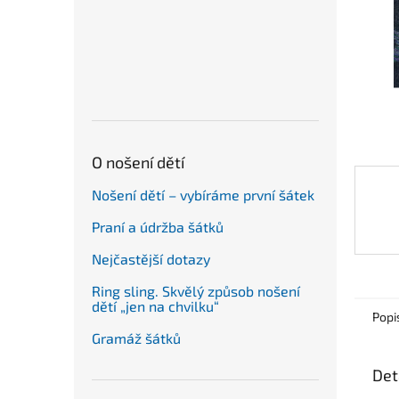
n
e
l
O nošení dětí
Nošení dětí – vybíráme první šátek
Praní a údržba šátků
Nejčastější dotazy
Ring sling. Skvělý způsob nošení
dětí „jen na chvilku“
Popi
Gramáž šátků
Det