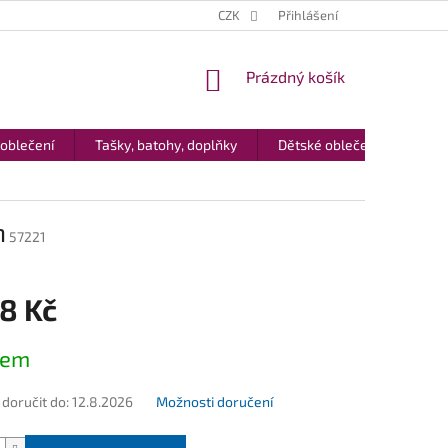
CZK
Přihlášení
NÁKUPNÍ
Prázdný košík
KOŠÍK
 oblečení
Tašky, batohy, doplňky
Dětské oblečení
Dár
n
57221
8 Kč
dem
oručit do:
12.8.2026
Možnosti doručení