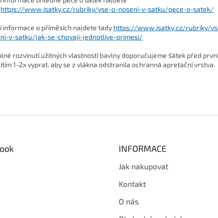
https://www.isatky.cz/rubriky/vse-o-noseni-v-satku/pece-o-satek/
ší informace o příměsích najdete tady
https://www.isatky.cz/rubriky/v
ni-v-satku/jak-se-chovaji-jednotlive-primesi/
plné rozvinutí užitných vlastností bavlny doporučujeme šátek před prv
itím 1-2x vyprat, aby se z vlákna odstranila ochranná apretační vrstva.
ook
INFORMACE
Jak nakupovat
Kontakt
O nás