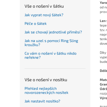
Yaro
Vše o nošení v šátku
od n
prov
Jak vyprat nový šátek?
Len
Péče o šátek
tepe
tzv.
Jak se chovají jednotlivé příměsi?
napr
tenk
Jak na uzel s pomocí Ring Sling
dove
kroužku?
Díky
Co vám o nošení v šátku nikdo
vype
neřekne?
bude
Délk
Vše o nošení v nosítku
Mate
Gra
Přehled nejlepších
Údr
novorozeneckých nosítek
rozj
Výr
Jak nastavit nosítko?
Bliž