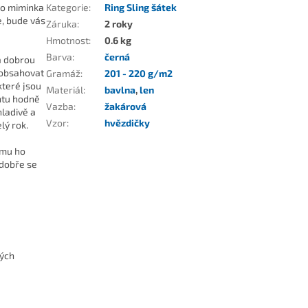
ro miminka
Kategorie
:
Ring Sling šátek
e, bude vás
Záruka
:
2 roky
Hmotnost
:
0.6 kg
Barva
:
černá
á dobrou
 obsahovat
Gramáž
:
201 - 220 g/m2
které jsou
Materiál
:
bavlna
,
len
ntu hodně
Vazba
:
žakárová
hladivě a
Vzor
:
hvězdičky
lý rok.
ému ho
 dobře se
kých