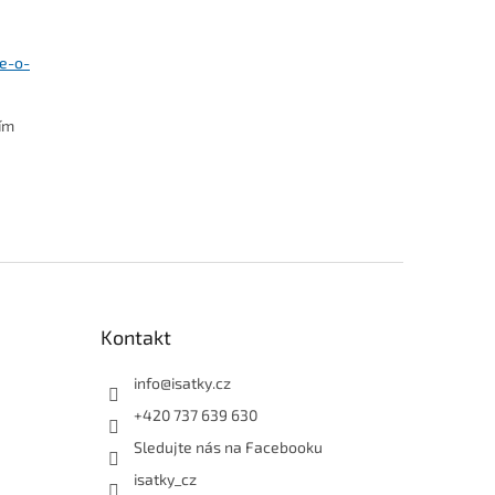
se-o-
ním
Kontakt
info
@
isatky.cz
+420 737 639 630
Sledujte nás na Facebooku
isatky_cz