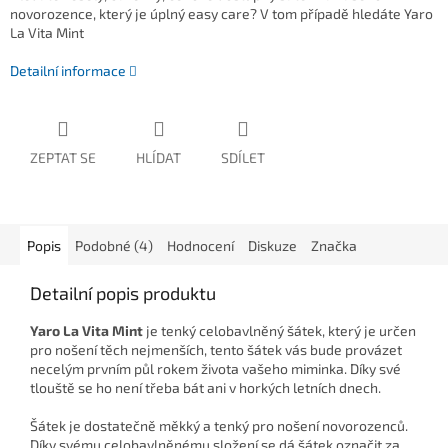
novorozence, který je úplný easy care? V tom případě hledáte Yaro
La Vita Mint
Detailní informace
ZEPTAT SE
HLÍDAT
SDÍLET
Popis
Podobné (4)
Hodnocení
Diskuze
Značka
Detailní popis produktu
Yaro La Vita Mint
je tenký celobavlněný šátek, který je určen
pro nošení těch nejmenších, tento šátek vás bude provázet
necelým prvním půl rokem života vašeho miminka. Díky své
tlouště se ho není třeba bát ani v horkých letních dnech.
Šátek je dostatečně měkký a tenký pro nošení novorozenců.
Díky svému celobavlněnému složení se dá šátek označit za