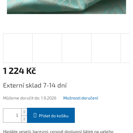
1 224 Kč
Měrná
Externí sklad 7-14 dní
cena:
Můžeme doručit do:
1.9.2026
Možnosti doručení
Přidat do košíku
Hledáte veselý, barevný, cenově dostupný šátek na vašeho