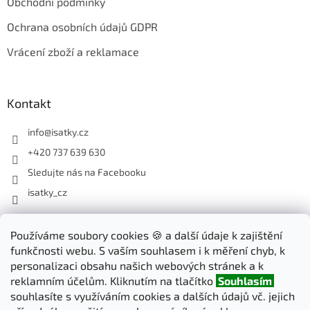
Obchodní podmínky
Ochrana osobních údajů GDPR
Vrácení zboží a reklamace
Kontakt
info
@
isatky.cz
+420 737 639 630
Sledujte nás na Facebooku
isatky_cz
Odebírat newsletter
Používáme soubory cookies 🍪 a další údaje k zajištění
funkčnosti webu. S vaším souhlasem i k měření chyb, k
Vložte svůj e-mail a my vám budeme zasílat informace o nových
personalizaci obsahu našich webových stránek a k
produktech na našem e-shopu.
reklamním účelům. Kliknutím na tlačítko
Souhlasím
souhlasíte s využíváním cookies a dalších údajů vč. jejich
E-mail