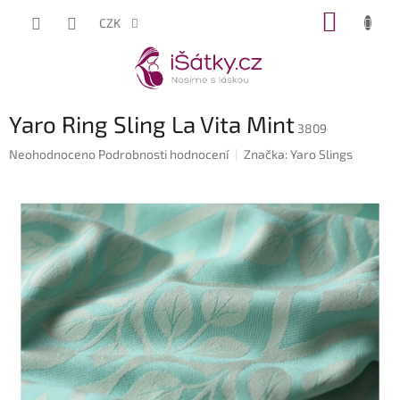
Přejít
NÁKUP
CZK
na
KOŠÍK
obsah
Yaro Ring Sling La Vita Mint
3809
Průměrné
Neohodnoceno
Podrobnosti hodnocení
Značka:
Yaro Slings
hodnocení
produktu
je
0,0
z
5
hvězdiček.