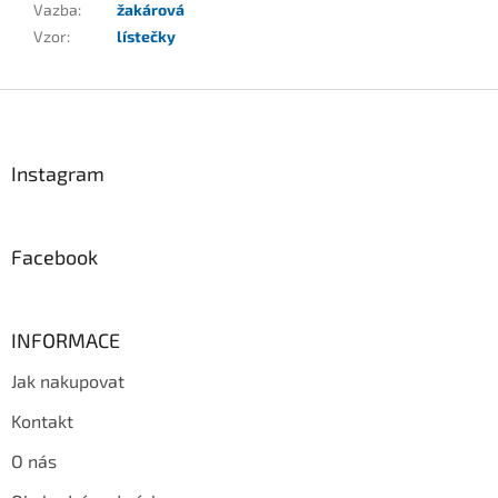
Vazba
:
žakárová
Vzor
:
lístečky
Z
á
p
a
Instagram
t
í
Facebook
INFORMACE
Jak nakupovat
Kontakt
O nás