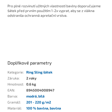
Pro plné rozvinutí užitných vlastností bavlny doporučujeme
šátek před prvním použitím 1-2x vyprat, aby se z vlákna
odstranila ochranná apretační vrstva.
Doplňkové parametry
Kategorie
:
Ring Sling šátek
Záruka
:
2 roky
Hmotnost
:
0.6 kg
EAN
:
8945004008947
Barva
:
modrá
,
bílá
Gramáž
:
201 - 220 g/m2
Materiál
:
100 % bavlna
,
bavlna