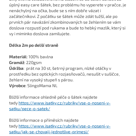
úplný easy care šátek, bez problému ho vyperete v pračce, je
nenáchylný na očka, bude se s ním dobře vázat i
začátečníkovi. Z počátku se šátek může zdát tužší, ale po
prvních pár navázání zkombinovaných se žehlením se vám
doslova rozpustí pod rukama a bude to hebký mazlík, který si
vy i miminko doslova zamilujete.
Délka 2m po delší straně
Materiál
: 100% bavlna
Gramáž
: 220gsm
Údržba
: prát na 30 st, šetrný program, nízké otáčky v
prostředku bez optických rozjasňovačů, nesušit v sušičce,
žehlení na vysoký stupeň s párou.
Výrobce
: SlingoMama NL
Bližší informace ohledně péče o šátek najdete
tady
https://www.isatky.cz/rubriky/vse-o-noseni-v-
satku/pece-o-satek/
Bližší informace o příměsích najdete
tady
https://www.isatky.cz/rubriky/vse-o-noseni-v-
satku/jak-se-chovaji-jednotlive-primesi/