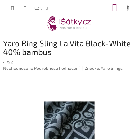
Přejít
NÁKUP
CZK
na
KOŠÍK
obsah
Yaro Ring Sling La Vita Black-White
40% bambus
4752
Průměrné
Neohodnoceno
Podrobnosti hodnocení
Značka:
Yaro Slings
hodnocení
produktu
je
0,0
z
5
hvězdiček.