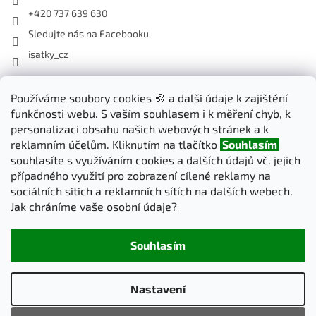
+420 737 639 630
Sledujte nás na Facebooku
isatky_cz
Odebírat newsletter
Používáme soubory cookies 🍪 a další údaje k zajištění
funkčnosti webu. S vaším souhlasem i k měření chyb, k
Vložte svůj e-mail a my vám budeme zasílat informace o nových
personalizaci obsahu našich webových stránek a k
produktech na našem e-shopu.
reklamním účelům. Kliknutím na tlačítko
Souhlasím
souhlasíte s využíváním cookies a dalších údajů vč. jejich
E-mail
případného využití pro zobrazení cílené reklamy na
sociálních sítích a reklamních sítích na dalších webech.
Jak chráníme vaše osobní údaje?
PŘIHLÁSIT SE
Souhlasím
Vytvořil Shoptet
Nastavení
Copyright 2026
iSatky.cz
. Všechna práva vyhrazena.
Upravit