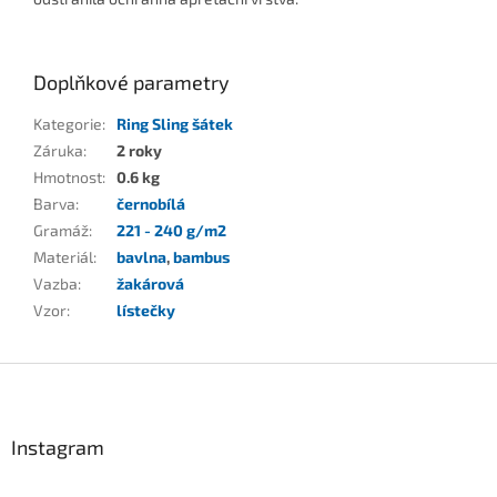
Doplňkové parametry
Kategorie
:
Ring Sling šátek
Záruka
:
2 roky
Hmotnost
:
0.6 kg
Barva
:
černobílá
Gramáž
:
221 - 240 g/m2
Materiál
:
bavlna
,
bambus
Vazba
:
žakárová
Vzor
:
lístečky
Z
á
p
a
Instagram
t
í