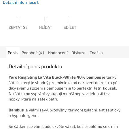
Detailní informace
ZEPTAT SE
HLÍDAT
SDÍLET
Popis
Podobné (4)
Hodnocení
Diskuze
Značka
Detailní popis produktu
Yaro Ring Sling La Vita Black-White 40% bambus
je tenký
šátek, který je vhodný pro miminka od narození do roku a půl,
díky svému složení s bambusem je to perfektní letní kousek.
Na šátku po vyprání vystupují menší nepravidelnosti tzv.
nopky, které na šátek patří.
Bambus
je velmi savý, prodyšný, termoregulační, antiseptický
a hypoalergenní.
Se šátkem se vám bude skvěle vázat, bez problému se s ním