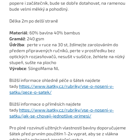
popere i začátečník, bude se dobře dotahovat, na ramenou
bude velmi měkký a pohodlný.
Délka 2m po delší straně
Materiál
: 60% bavlna 40% bambus
Gramáž
: 240 gsm
Údržba
: perte v ruce na 30 st, ždímejte zarolováním do
předem připravených ručníků, perte v prostředku bez
optických rozjasňovačů, nesušit v sušičce, žehlete na nízký
stupeň, sušte na plocho
Výrobce
: SlingoMama NL
Bližší informace ohledně péče o šátek najdete
tady
https://www.isatky.cz/rubriky/vse-o-noseni-v-
satku/pece-o-satek/
Bližší informace o příměsích najdete
tady
https://www.isatky.cz/rubriky/vse-o-noseni-v-
satku/jak-se-chovaji-jednotlive-primesi/
Pro plné rozvinutí užitných vlastností bavlny doporučujeme
šátek před prvním použitím 1-2x vyprat, aby se z vlákna
odstranila ochranná apretační vrstva.