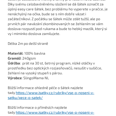
Díky svému celobavlněnému složení se dá šátek označit za
úplný easy care šátek, bez problému ho vyperete v pračce, je
nenáchylný na očka, bude se s ním dobře vázat i
začátečníkovi. Z počátku se šátek může zdát tužší, ale po
prvních pár navázání zkombinovaných se žehlením se vám
doslova rozpustí pod rukama a bude to hebký mazlík, který si
vy i miminko doslova zamilujete.
Délka 2m po delší straně
Materiál
: 100% bavlna
Gramáž
: 240gsm
Údržba
: prát na 30 st, šetrný program, nízké otáčky v
prostředku bez optických rozjasňovačů, nesušit v sušičce,
žehlení na vysoký stupeň s párou.
Výrobce
: SlingoMama NL
Bližší informace ohledně péče o šátek najdete
tady
https://www.isatky.cz/rubriky/vse-o-noseni-v-
satku/pece-o-satek/
Bližší informace o příměsích najdete
tady
https://www.isatky.cz/rubriky/vse-o-noseni-v-