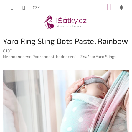
Přejít
NÁKUP
CZK
na
KOŠÍK
obsah
Yaro Ring Sling Dots Pastel Rainbow
8107
Průměrné
Neohodnoceno
Podrobnosti hodnocení
Značka:
Yaro Slings
hodnocení
produktu
je
0,0
z
5
hvězdiček.