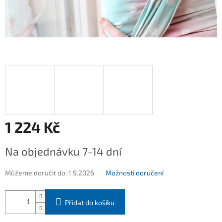
1 224 Kč
Měrná
Na objednávku 7-14 dní
cena:
Můžeme doručit do:
1.9.2026
Možnosti doručení
Přidat do košíku