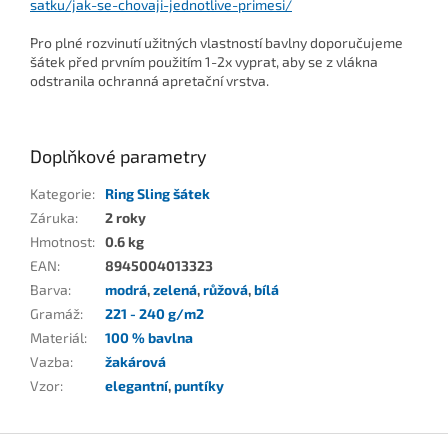
satku/jak-se-chovaji-jednotlive-primesi/
Pro plné rozvinutí užitných vlastností bavlny doporučujeme
šátek před prvním použitím 1-2x vyprat, aby se z vlákna
odstranila ochranná apretační vrstva.
Doplňkové parametry
Kategorie
:
Ring Sling šátek
Záruka
:
2 roky
Hmotnost
:
0.6 kg
EAN
:
8945004013323
Barva
:
modrá
,
zelená
,
růžová
,
bílá
Gramáž
:
221 - 240 g/m2
Materiál
:
100 % bavlna
Vazba
:
žakárová
Vzor
:
elegantní
,
puntíky
Z