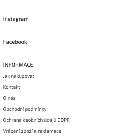
á
p
a
Instagram
t
í
Facebook
INFORMACE
Jak nakupovat
Kontakt
O nás
Obchodní podmínky
Ochrana osobních údajů GDPR
Vrácení zboží a reklamace