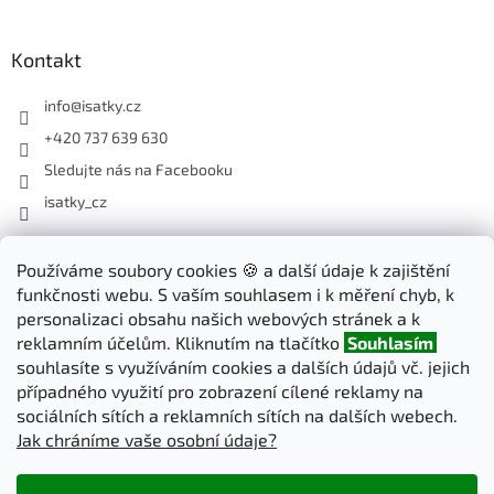
Kontakt
info
@
isatky.cz
+420 737 639 630
Sledujte nás na Facebooku
isatky_cz
Odebírat newsletter
Používáme soubory cookies 🍪 a další údaje k zajištění
funkčnosti webu. S vaším souhlasem i k měření chyb, k
Vložte svůj e-mail a my vám budeme zasílat informace o nových
personalizaci obsahu našich webových stránek a k
produktech na našem e-shopu.
reklamním účelům. Kliknutím na tlačítko
Souhlasím
souhlasíte s využíváním cookies a dalších údajů vč. jejich
E-mail
případného využití pro zobrazení cílené reklamy na
sociálních sítích a reklamních sítích na dalších webech.
Jak chráníme vaše osobní údaje?
PŘIHLÁSIT SE