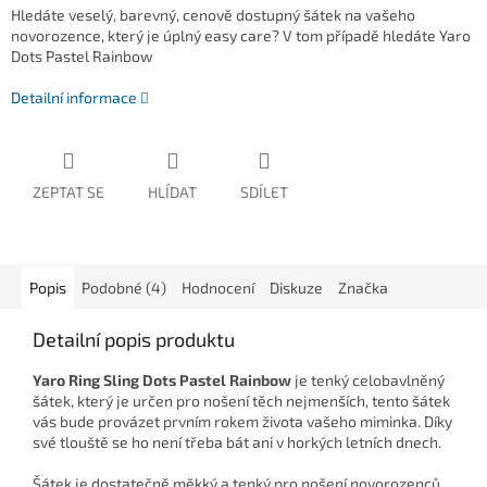
Hledáte veselý, barevný, cenově dostupný šátek na vašeho
novorozence, který je úplný easy care? V tom případě hledáte Yaro
Dots Pastel Rainbow
Detailní informace
ZEPTAT SE
HLÍDAT
SDÍLET
Popis
Podobné (4)
Hodnocení
Diskuze
Značka
Detailní popis produktu
Yaro Ring Sling Dots Pastel Rainbow
je tenký celobavlněný
šátek, který je určen pro nošení těch nejmenších, tento šátek
vás bude provázet prvním rokem života vašeho miminka. Díky
své tlouště se ho není třeba bát ani v horkých letních dnech.
Šátek je dostatečně měkký a tenký pro nošení novorozenců.