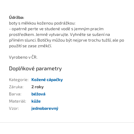
Údržba:
boty s měkkou koženou podrážkou:
- opatrně perte ve studené vodě s jemným pracím
prostředkem. Jemně vytvarujte. Vyhněte se sušení na
přímém slunci. Botičky můžou být nejprve trochu tužší, ale po
použití se zase změkčí.
Vyrobeno v ČR.
Doplňkové parametry
Kategorie
:
Kožené cápačky
Záruka
:
2 roky
Barva
:
béžová
Materiál
:
kůže
Vzor
:
jednobarevný
Z
á