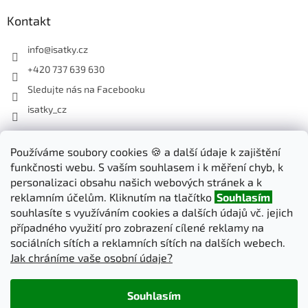
Kontakt
info
@
isatky.cz
+420 737 639 630
Sledujte nás na Facebooku
isatky_cz
Odebírat newsletter
Používáme soubory cookies 🍪 a další údaje k zajištění
funkčnosti webu. S vaším souhlasem i k měření chyb, k
Vložte svůj e-mail a my vám budeme zasílat informace o nových
personalizaci obsahu našich webových stránek a k
produktech na našem e-shopu.
reklamním účelům. Kliknutím na tlačítko
Souhlasím
souhlasíte s využíváním cookies a dalších údajů vč. jejich
E-mail
případného využití pro zobrazení cílené reklamy na
sociálních sítích a reklamních sítích na dalších webech.
Jak chráníme vaše osobní údaje?
PŘIHLÁSIT SE
Souhlasím