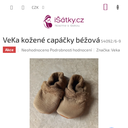
Přejít
NÁKUP
CZK
na
KOŠÍK
obsah
VeKa kožené capáčky béžová
54092/6-9
Průměrné
Neohodnoceno
Podrobnosti hodnocení
Značka:
Veka
Akce
hodnocení
produktu
je
0,0
z
5
hvězdiček.