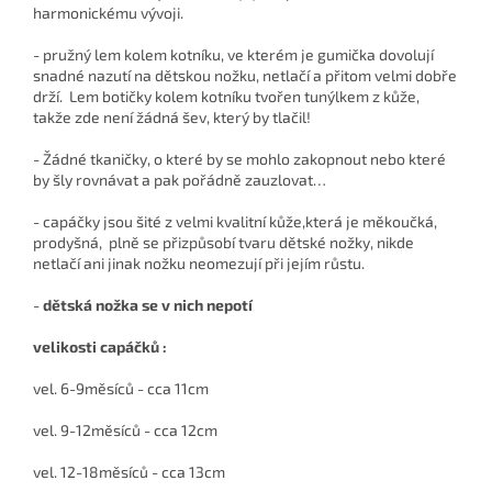
harmonickému vývoji.
- pružný lem kolem kotníku, ve kterém je gumička dovolují
snadné nazutí na dětskou nožku, netlačí a přitom velmi dobře
drží. Lem botičky kolem kotníku tvořen tunýlkem z kůže,
takže zde není žádná šev, který by tlačil!
- Žádné tkaničky, o které by se mohlo zakopnout nebo které
by šly rovnávat a pak pořádně zauzlovat…
- capáčky jsou šité z velmi kvalitní kůže,která je měkoučká,
prodyšná, plně se přizpůsobí tvaru dětské nožky, nikde
netlačí ani jinak nožku neomezují při jejím růstu.
-
dětská nožka se v nich nepotí
velikosti capáčků :
vel. 6-9měsíců - cca 11cm
vel. 9-12měsíců - cca 12cm
vel. 12-18měsíců - cca 13cm