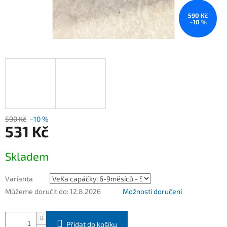
590 Kč
–10 %
590 Kč
–10 %
531 Kč
Měrná
Skladem
cena:
Varianta
Můžeme doručit do:
12.8.2026
Možnosti doručení
Přidat do košíku