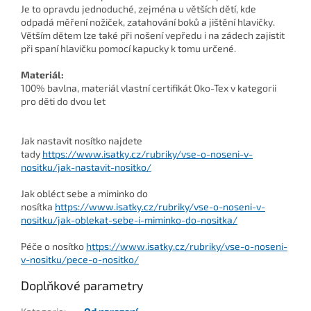
Je to opravdu jednoduché, zejména u větších dětí, kde
odpadá měření nožiček, zatahování boků a jištění hlavičky.
Větším dětem lze také při nošení vepředu i na zádech zajistit
při spaní hlavičku pomocí kapucky k tomu určené.
Materiál:
100% bavlna, materiál vlastní certifikát Oko-Tex v kategorii
pro děti do dvou let
Jak nastavit nosítko najdete
tady
https://www.isatky.cz/rubriky/vse-o-noseni-v-
nositku/jak-nastavit-nositko/
Jak obléct sebe a miminko do
nosítka
https://www.isatky.cz/rubriky/vse-o-noseni-v-
nositku/jak-oblekat-sebe-i-miminko-do-nositka/
Péče o nosítko
https://www.isatky.cz/rubriky/vse-o-noseni-
v-nositku/pece-o-nositko/
Doplňkové parametry