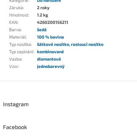
Kategorie
:
Od narození
Záruka
:
2 roky
Hmotnost
:
1.2 kg
EAN
:
4260200156211
Barva
:
šedá
Materiál
:
100 % bavlna
Typ nosítka
:
šátkové nosítko
,
rostoucí nosítko
Typ zapínání
:
kombinované
Vazba
:
diamantová
Vzor
:
jednobarevný
Z
á
p
a
Instagram
t
í
Facebook