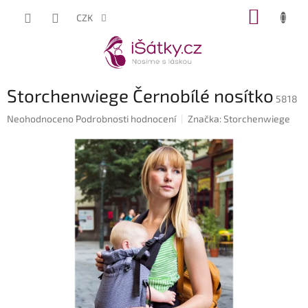
Přejít
NÁKUP
CZK
na
KOŠÍK
obsah
Storchenwiege Černobílé nosítko
5818
Průměrné
Neohodnoceno
Podrobnosti hodnocení
Značka:
Storchenwiege
hodnocení
produktu
je
0,0
z
5
hvězdiček.