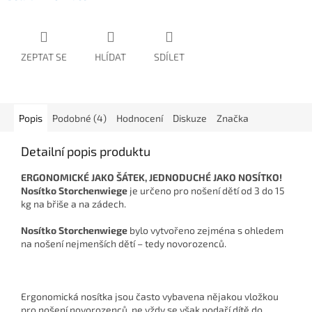
ZEPTAT SE
HLÍDAT
SDÍLET
Popis
Podobné (4)
Hodnocení
Diskuze
Značka
Detailní popis produktu
ERGONOMICKÉ JAKO ŠÁTEK, JEDNODUCHÉ JAKO NOSÍTKO!
Nosítko Storchenwiege
je určeno pro nošení dětí od 3 do 15
kg na břiše a na zádech.
Nosítko Storchenwiege
bylo vytvořeno zejména s ohledem
na nošení nejmenších dětí – tedy novorozenců.
Ergonomická nosítka jsou často vybavena nějakou vložkou
pro nošení novorozenců, ne vždy se však podaří dítě do