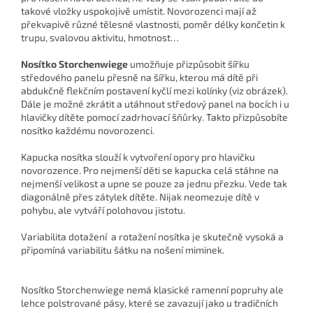
takové vložky uspokojivě umístit. Novorozenci mají až
překvapivě různé tělesné vlastnosti, poměr délky končetin k
trupu, svalovou aktivitu, hmotnost…
Nosítko Storchenwiege
umožňuje přizpůsobit šířku
středového panelu přesně na šířku, kterou má dítě při
abdukčně flekčním postavení kyčlí mezi kolínky (viz obrázek).
Dále je možné zkrátit a utáhnout středový panel na bocích i u
hlavičky dítěte pomocí zadrhovací šňůrky. Takto přizpůsobíte
nosítko každému novorozenci.
Kapucka nosítka slouží k vytvoření opory pro hlavičku
novorozence. Pro nejmenší děti se kapucka celá stáhne na
nejmenší velikost a upne se pouze za jednu přezku. Vede tak
diagonálně přes zátylek dítěte. Nijak neomezuje dítě v
pohybu, ale vytváří polohovou jistotu.
Variabilita dotažení a rotažení nosítka je skutečně vysoká a
připomíná variabilitu šátku na nošení miminek.
Nosítko Storchenwiege nemá klasické ramenní popruhy ale
lehce polstrované pásy, které se zavazují jako u tradičních