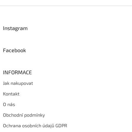
Z
á
p
a
Instagram
t
í
Facebook
INFORMACE
Jak nakupovat
Kontakt
O nás
Obchodní podmínky
Ochrana osobních údajů GDPR