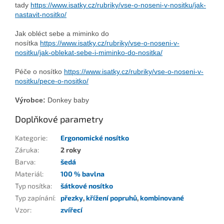
tady
https://www.isatky.cz/rubriky/vse-o-noseni-v-nositku/jak-
nastavit-nositko/
Jak obléct sebe a miminko do
nosítka
https://www.isatky.cz/rubriky/vse-o-noseni-v-
nositku/jak-oblekat-sebe-i-miminko-do-nositka/
Péče o nosítko
https://www.isatky.cz/rubriky/vse-o-noseni-v-
nositku/pece-o-nositko/
Výrobce:
Donkey baby
Doplňkové parametry
Kategorie
:
Ergonomické nosítko
Záruka
:
2 roky
Barva
:
šedá
Materiál
:
100 % bavlna
Typ nosítka
:
šátkové nosítko
Typ zapínání
:
přezky
,
křížení popruhů
,
kombinované
Vzor
:
zvířecí