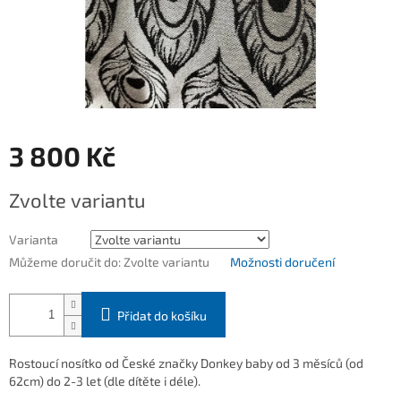
3 800 Kč
Měrná
Zvolte variantu
cena:
Varianta
Můžeme doručit do:
Zvolte variantu
Možnosti doručení
Přidat do košíku
Rostoucí nosítko od České značky Donkey baby od 3 měsíců (od
62cm) do 2-3 let (dle dítěte i déle).