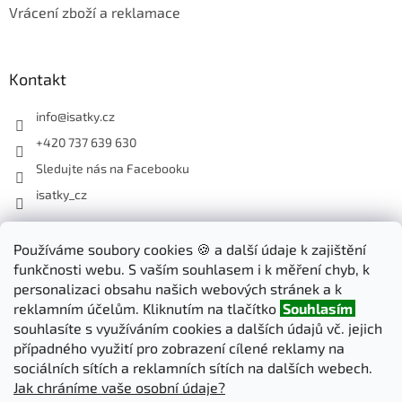
Vrácení zboží a reklamace
Kontakt
info
@
isatky.cz
+420 737 639 630
Sledujte nás na Facebooku
isatky_cz
Odebírat newsletter
Používáme soubory cookies 🍪 a další údaje k zajištění
funkčnosti webu. S vaším souhlasem i k měření chyb, k
Vložte svůj e-mail a my vám budeme zasílat informace o nových
personalizaci obsahu našich webových stránek a k
produktech na našem e-shopu.
reklamním účelům. Kliknutím na tlačítko
Souhlasím
souhlasíte s využíváním cookies a dalších údajů vč. jejich
E-mail
případného využití pro zobrazení cílené reklamy na
sociálních sítích a reklamních sítích na dalších webech.
Jak chráníme vaše osobní údaje?
PŘIHLÁSIT SE