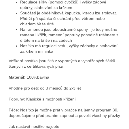
Regulace šířky (pomocí cvočků) i výšky zádové
opěrky, stahování za krčkem
Součástí je obdélníková kapucka, kterou lze srolovat.
Přidrží při spánku či ochrání před větrem nebo
chladem Vaše dítě
Na ramenou jsou oboustranné spony - je tedy možné
ramena i křížit, ramenní popruhy pohodlně utáhnete s
dítětem na břiše i na zádech
Nosítko má regulaci sedu, výšky zádovky a stahování
za krkem miminka
Veškerá nosítka jsou šitá z vypraných a vysrážených šátků
tkaných z certifikovaných přízí.
Materiál:
100%bavlna
Vhodné pro děti: od 3 měsíců do 2-3 let
Popruhy: Klasické s možností křížení
Péče: Nosítko je možné prát v pračce na jemný program 30,
doporučujeme před praním zapnout a povolit všechny přezky
Jak nastavit nosítko najdete