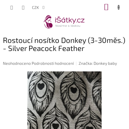
Přejít
NÁKUP
CZK
na
KOŠÍK
obsah
Rostoucí nosítko Donkey (3-30měs.)
- Silver Peacock Feather
Průměrné
Neohodnoceno
Podrobnosti hodnocení
Značka:
Donkey baby
hodnocení
produktu
je
0,0
z
5
hvězdiček.