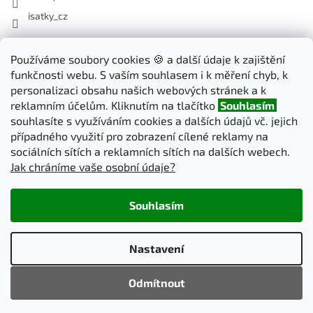
isatky_cz
Odebírat newsletter
Používáme soubory cookies 🍪 a další údaje k zajištění
funkčnosti webu. S vaším souhlasem i k měření chyb, k
Vložte svůj e-mail a my vám budeme zasílat informace o nových
personalizaci obsahu našich webových stránek a k
produktech na našem e-shopu.
reklamním účelům. Kliknutím na tlačítko
Souhlasím
souhlasíte s využíváním cookies a dalších údajů vč. jejich
E-mail
případného využití pro zobrazení cílené reklamy na
sociálních sítích a reklamních sítích na dalších webech.
Jak chráníme vaše osobní údaje?
PŘIHLÁSIT SE
Souhlasím
Vytvořil Shoptet
Nastavení
Copyright 2026
iSatky.cz
. Všechna práva vyhrazena.
Upravit
Odmítnout
nastavení cookies