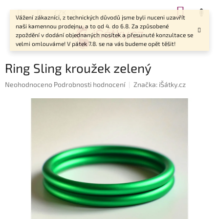
Přejít
NÁKUP
CZK
na
Vážení zákazníci, z technických důvodů jsme byli nuceni uzavřít
KOŠÍK
obsah
naši kamennou prodejnu, a to od 4. do 6.8. Za způsobené
zpoždění v dodání objednaných nosítek a přesunuté konzultace se
velmi omlouváme! V pátek 7.8. se na vás budeme opět těšit!
Ring Sling kroužek zelený
Průměrné
Neohodnoceno
Podrobnosti hodnocení
Značka:
iŠátky.cz
hodnocení
produktu
je
0,0
z
5
hvězdiček.