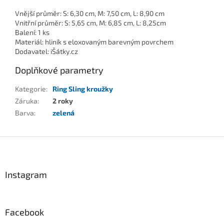
Vnější průměr: S: 6,30 cm, M: 7,50 cm, L: 8,90 cm
Vnitřní průměr: S: 5,65 cm, M: 6,85 cm, L: 8,25cm
Balení: 1 ks
Materiál: hliník s eloxovaným barevným povrchem
Dodavatel: iŠátky.cz
Doplňkové parametry
Kategorie
:
Ring Sling kroužky
Záruka
:
2 roky
Barva
:
zelená
Z
á
p
a
Instagram
t
í
Facebook