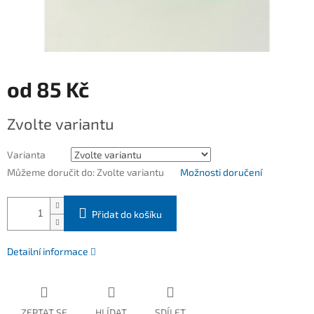
od
85 Kč
Měrná
Zvolte variantu
cena:
Varianta
Můžeme doručit do:
Zvolte variantu
Možnosti doručení
Přidat do košíku
Detailní informace
ZEPTAT SE
HLÍDAT
SDÍLET